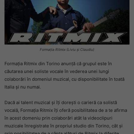
Formația Ritmix (Liviu și Claudiu)
Formația Ritmix din Torino anunță că grupul este în
căutarea unei soliste vocale în vederea unei lungi
colaborări în domeniul muzical, cu disponibilitate în toată
Italia și nu numai.
Dacă ai talent muzical și îți dorești o carieră ca solistă
vocală, Formația Ritmix îți oferă posibilitatea de a te afirma
în acest domeniu prin colaborări atât la videoclipuri
muzicale înregistrate în propriul studio din Torino, cât și
prin posibilitatea de a cânta alături de Ritmix la diferite