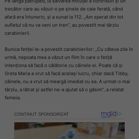
Pe lângă patruped, la salvarea micuței a contribuit și un
trecător care au văzut-o pe șinele de cale ferată, când
afară era întuneric, și a sunat la 112. „Am sperat din tot
sufletul că nu va veni un tren”, au povestit mai târziu
carabinierii.
Bunica fetiței le-a povestit carabinierilor: „Cu câteva zile în
urmă, nepoata mea a văzut un film în care o fetiță
intenționa să facă o călătorie cu câinele ei. Poate că și
Greta Maria a vrut să facă același lucru, chiar dacă Tibby,
câinele, nu a vrut să meargă imediat cu ea. A urmat-o mai
târziu, a lătrat și astfel ne-a ajutat să o găsim”, a relatat
femeia.