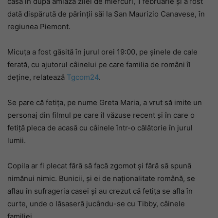
casă în după amiază zilei de miercuri, 1 februarie și a fost
dată dispărută de părinții săi la San Maurizio Canavese, în
regiunea Piemont.
Micuța a fost găsită în jurul orei 19:00, pe șinele de cale
ferată, cu ajutorul câinelui pe care familia de români îl
deține, relatează
Tgcom24
.
Se pare că fetița, pe nume Greta Maria, a vrut să imite un
personaj din filmul pe care îl văzuse recent și în care o
fetiță pleca de acasă cu câinele într-o călătorie în jurul
lumii.
Copila ar fi plecat fără să facă zgomot și fără să spună
nimănui nimic. Bunicii, și ei de naționalitate română, se
aflau în sufrageria casei și au crezut că fetița se afla în
curte, unde o lăsaseră jucându-se cu Tibby, câinele
familiei.