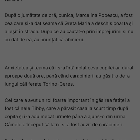
După o jumătate de oră, bunica, Marcelina Popescu, a fost
cea care și-a dat seama că Greta Maria a deschis poarta și
a ieșit în stradă. După ce au căutat-o prin împrejurimi și nu
au dat de ea, au anunțat carabinierii.
Anxietatea și teama că i s-a întâmplat ceva copilei au durat
aproape două ore, până când carabinierii au găsit-o de-a
lungul căii ferate Torino-Ceres.
Cel care a avut un rol foarte important în găsirea fetiței a
fost câinele Tibby, care a părăsit casa la scurt timp după
copilă și i-a adulmecat urmele până a ajuns-o din urmă.
Câinele a început să latre și a fost auzit de carabinieri.