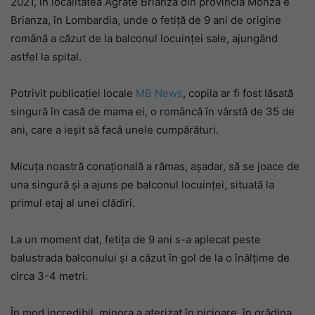
2021, în localitatea Agrate Brianza din provincia Monza e
Brianza, în Lombardia, unde o fetiță de 9 ani de origine
română a căzut de la balconul locuinței sale, ajungând
astfel la spital.
Potrivit publicației locale
MB News
, copila ar fi fost lăsată
singură în casă de mama ei, o româncă în vârstă de 35 de
ani, care a ieșit să facă unele cumpărături.
Micuța noastră conațională a rămas, așadar, să se joace de
una singură și a ajuns pe balconul locuinței, situată la
primul etaj al unei clădiri.
La un moment dat, fetița de 9 ani s-a aplecat peste
balustrada balconului și a căzut în gol de la o înălțime de
circa 3-4 metri.
În mod incredibil, minora a aterizat în picioare, în grădina