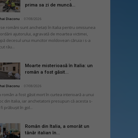
prima sa zi de muncă...
hai Diaconu
-
07/08/2026
se români sunt anchetați în Italia pentru omisiunea
ordării ajutorului, agravată de moartea victimei,
pă decesul unui muncitor moldovean căruia i s-a
cut rău...
Moarte misterioasă în Italia: un
român a fost găsit...
hai Diaconu
-
07/08/2026
 român a fost găsit mort în curtea interioară a unui
oc din Italia, iar anchetatorii presupun că acesta s-
 fi prăbușit în gol...
Român din Italia, a omorât un
tânăr italian în...