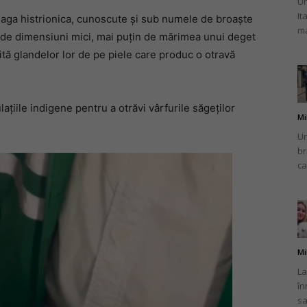
Un
It
phaga histrionica, cunoscute și sub numele de broaște
ma
t de dimensiuni mici, mai puțin de mărimea unui deget
tă glandelor lor de pe piele care produc o otravă
ațiile indigene pentru a otrăvi vârfurile săgeților
Mi
Un
br
ca
Mi
La
în
sa