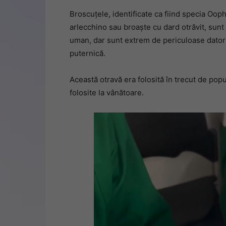
Broscuțele, identificate ca fiind specia Oo
arlecchino sau broaște cu dard otrăvit, sun
uman, dar sunt extrem de periculoase datori
puternică.
Această otravă era folosită în trecut de popul
folosite la vânătoare.