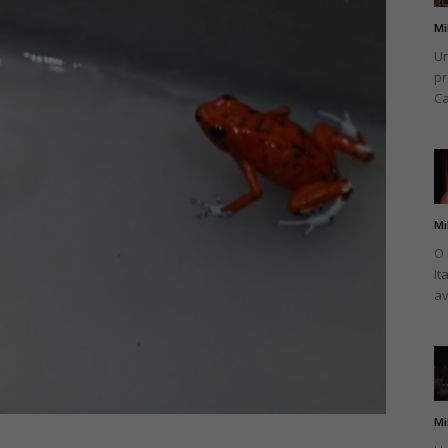
Mi
Un
pr
Ca
Mi
O 
It
av
Mi