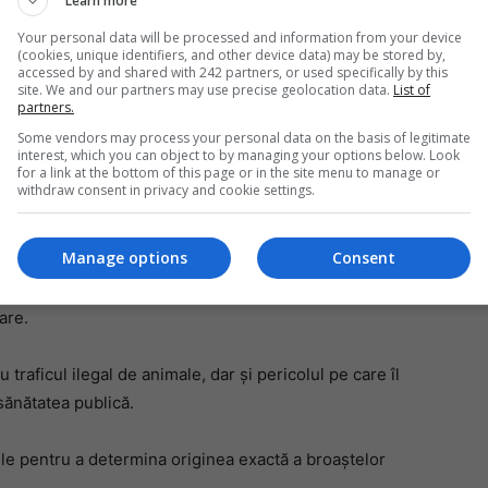
Learn more
 São Paulo, Brazilia, via Panama, a fost acuzată de
Your personal data will be processed and information from your device
sținând că a primit broaștele în dar de la o comunitate
(cookies, unique identifiers, and other device data) may be stored by,
Mi
accessed by and shared with 242 partners, or used specifically by this
site. We and our partners may use precise geolocation data.
List of
Un
partners.
re
Some vendors may process your personal data on the basis of legitimate
pr
interest, which you can object to by managing your options below. Look
co
for a link at the bottom of this page or in the site menu to manage or
withdraw consent in privacy and cookie settings.
Manage options
Consent
 valoroase pe piața neagră, unele exemplare putând
are.
 traficul ilegal de animale, dar și pericolul pe care îl
sănătatea publică.
ile pentru a determina originea exactă a broaștelor