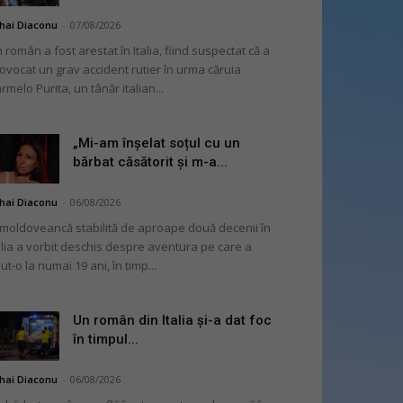
hai Diaconu
-
07/08/2026
 român a fost arestat în Italia, fiind suspectat că a
ovocat un grav accident rutier în urma căruia
rmelo Purita, un tânăr italian...
„Mi-am înșelat soțul cu un
bărbat căsătorit și m-a...
hai Diaconu
-
06/08/2026
moldoveancă stabilită de aproape două decenii în
alia a vorbit deschis despre aventura pe care a
ut-o la numai 19 ani, în timp...
Un român din Italia și-a dat foc
în timpul...
hai Diaconu
-
06/08/2026