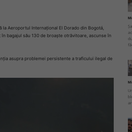
Mi
Șa
tă la Aeroportul Internațional El Dorado din Bogotá,
ac
românului
 în bagajul său 130 de broaște otrăvitoare, ascunse în
du
fă
enția asupra problemei persistente a traficului ilegal de
din
Mi
Un
bl
ar
Italia