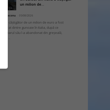
un milion de...
hai Diaconu
-
05/08/2026
 bilet câștigător de un milion de euro a fost
cuperat dintre gunoaie în Italia, după ce
oprietarul său l-a abandonat din greșeală,
nvins...