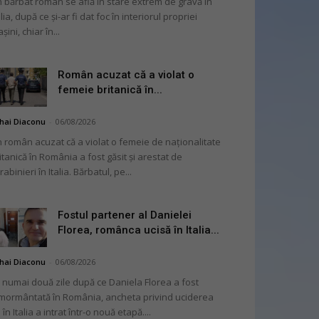
 bărbat român se află în stare extrem de gravă în
alia, după ce și-ar fi dat foc în interiorul propriei
șini, chiar în...
Român acuzat că a violat o
femeie britanică în...
hai Diaconu
-
06/08/2026
 român acuzat că a violat o femeie de naționalitate
itanică în România a fost găsit și arestat de
rabinieri în Italia. Bărbatul, pe...
Fostul partener al Danielei
Florea, românca ucisă în Italia...
hai Diaconu
-
06/08/2026
 numai două zile după ce Daniela Florea a fost
mormântată în România, ancheta privind uciderea
 în Italia a intrat într-o nouă etapă....