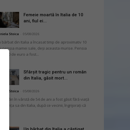
Femeie moartă în Italia de 10
ani, fiul ei...
niela Stoica
-
05/08/2026
 bărbat din Italia a încasat timp de aproximativ 10
i pensia mamei sale, deși aceasta murise. Pensia
 2.000 de euro a fost...
Sfârșit tragic pentru un român
din Italia, găsit mort...
niela Stoica
-
05/08/2026
 român în vârstă de 54 de ani a fost găsit fără viață
 locuința sa din Italia, după ce vecinii, îngrijorați că
...
Un bărbat din Italia a câștigat