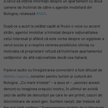
a cerut să obțină informații despre un apartament cu două
camere de închiriat de către o agenție imobiliară din
Bologna, relatează
ANSA
.
După ce a auzit la celălat capăt al firului o voce cu accent
străin, agentul imobiliar a întrebat despre naționalitatea
celui interesat și aflând că este vorba despre un egiptean a
cerut scuze și a respins cererea posibilului chiriaș cu
motivația că proprietarii refuză să închirieze apartamentul
cetățenilor de altă naționalitate decât cea italiană.
Fișierul audio cu înregistrarea convorbirii a fost difuzat de
Matteo Lepore
, consilier pentru turism și cultură din
Bologna. „Cu mare tristețe” – a spus el – „asociez aceast
denunț cu imaginea orașului nostru, în ultimul an există
zeci de astfel de denunțuri pe care le-am primit, cazuri de
discriminare de acest gen. Suntem rasiști, dar trebuie să
fim mai întâi cetățeni.” Evenimentele teribile de la Macerata