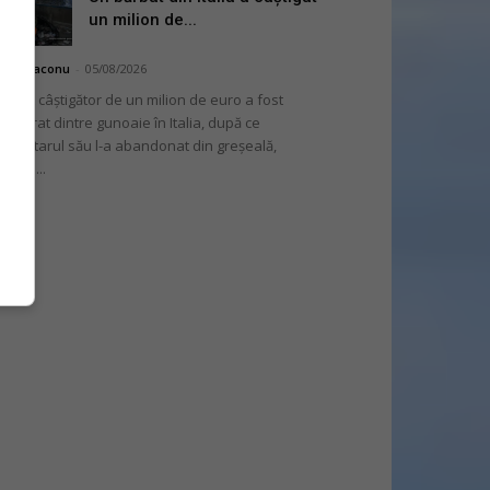
un milion de...
hai Diaconu
-
05/08/2026
 bilet câștigător de un milion de euro a fost
cuperat dintre gunoaie în Italia, după ce
oprietarul său l-a abandonat din greșeală,
nvins...