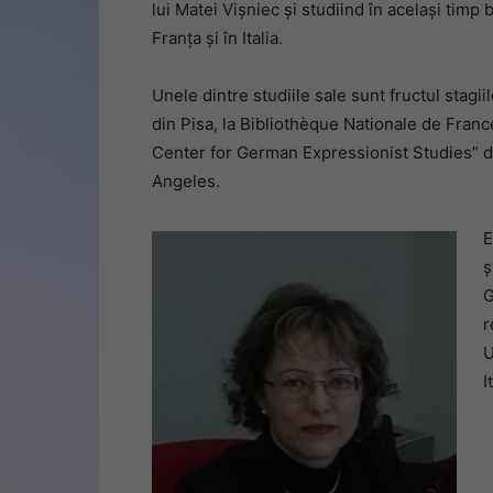
lui Matei Vişniec şi studiind în acelaşi timp b
Franţa şi în Italia.
Unele dintre studiile sale sunt fructul stag
din Pisa, la Bibliothèque Nationale de Franc
Center for German Expressionist Studies” d
Angeles.
E
ş
G
r
U
I