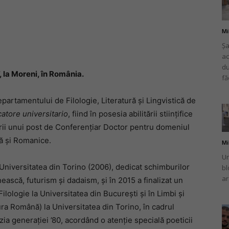
Mi
Șa
ac
românului
du
, la Moreni, în România.
fă
partamentului de Filologie, Literatură şi Lingvistică de
atore universitario
, fiind în posesia abilitării stiinţifice
din
ării unui post de Conferenţiar Doctor pentru domeniul
nă şi Romanice.
Mi
Un
la Universitatea din Torino (2006), dedicat schimburilor
bl
ar
nească, futurism şi dadaism, şi în 2015 a finalizat un
Italia
Filologie la Universitatea din Bucureşti şi în Limbi şi
ura Română) la Universitatea din Torino, în cadrul
zia generaţiei ’80, acordând o atenţie specială poeticii