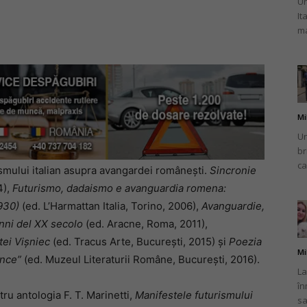
Un
It
ma
Mi
Un
br
ca
ismului italian asupra avangardei româneşti.
Sincronie
4),
Futurismo, dadaismo e avanguardia romena:
930)
(ed. L’Harmattan Italia, Torino, 2006),
Avanguardie,
nni del XX secolo
(ed. Aracne, Roma, 2011),
tei Vişniec
(ed. Tracus Arte, Bucureşti, 2015) şi
Poezia
Mi
ance”
(ed. Muzeul Literaturii Române, Bucureşti, 2016).
La
în
ru antologia F. T. Marinetti,
Manifestele futurismului
sa