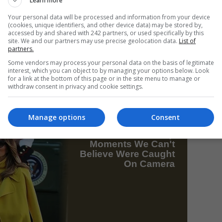
Learn more
Your personal data will be processed and information from your device
(cookies, unique identifiers, and other device data) may be stored by,
Mi
accessed by and shared with 242 partners, or used specifically by this
site. We and our partners may use precise geolocation data.
List of
Un
partners.
re
Some vendors may process your personal data on the basis of legitimate
pr
interest, which you can object to by managing your options below. Look
co
for a link at the bottom of this page or in the site menu to manage or
withdraw consent in privacy and cookie settings.
Manage options
Consent