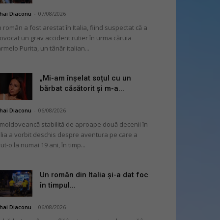
hai Diaconu
-
07/08/2026
 român a fost arestat în Italia, fiind suspectat că a
ovocat un grav accident rutier în urma căruia
rmelo Purita, un tânăr italian...
„Mi-am înșelat soțul cu un
bărbat căsătorit și m-a...
hai Diaconu
-
06/08/2026
moldoveancă stabilită de aproape două decenii în
alia a vorbit deschis despre aventura pe care a
ut-o la numai 19 ani, în timp...
Un român din Italia și-a dat foc
în timpul...
hai Diaconu
-
06/08/2026