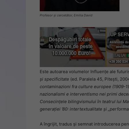
Profesor și cercetător, Emilia David
Este autoarea volumelor Influenţe ale futur
şi specificitate
(ed. Paralela 45, Piteşti, 200
contaminazioni fra culture europee
(1909-1
nazionalismi e interventismo nei primi dece
Consecinţele bilingvismului în teatrul lui Ma
generaţiei ’80: intertextualitate şi „perform
A îngrijit, tradus şi semnat introducerea pent