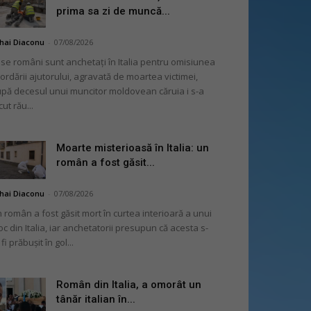
prima sa zi de muncă...
hai Diaconu
-
07/08/2026
se români sunt anchetați în Italia pentru omisiunea
ordării ajutorului, agravată de moartea victimei,
pă decesul unui muncitor moldovean căruia i s-a
cut rău...
Moarte misterioasă în Italia: un
român a fost găsit...
hai Diaconu
-
07/08/2026
 român a fost găsit mort în curtea interioară a unui
oc din Italia, iar anchetatorii presupun că acesta s-
 fi prăbușit în gol...
Român din Italia, a omorât un
tânăr italian în...