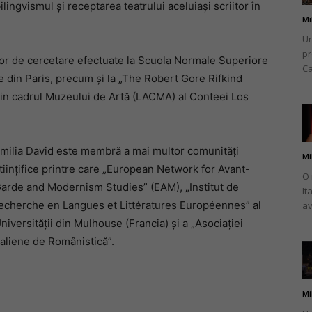
ilingvismul şi receptarea teatrului aceluiaşi scriitor în
Mi
Un
pr
iilor de cercetare efectuate la Scuola Normale Superiore
Ca
e din Paris, precum şi la „The Robert Gore Rifkind
in cadrul Muzeului de Artă (LACMA) al Conteei Los
milia David este membră a mai multor comunităţi
Mi
tiinţifice printre care „European Network for Avant-
O 
arde and Modernism Studies” (EAM), „Institut de
It
echerche en Langues et Littératures Européennes” al
av
niversităţii din Mulhouse (Francia) şi a „Asociaţiei
taliene de Românistică”.
Mi