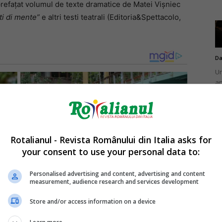
 prefaţat volumul de texte dramatice de Matei Vişniec
ti di mente”
e altri testi teatrali (Editoria&Spettacolo,
Da
Un
an
de
Rotalianul - Revista Românului din Italia asks for
your consent to use your personal data to:
Da
Un
Personalised advertising and content, advertising and content
în
measurement, audience research and services development
nu
Store and/or access information on a device