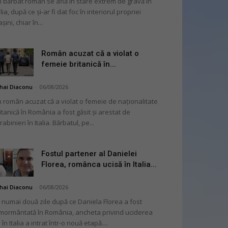
 bărbat român se află în stare extrem de gravă în
alia, după ce și-ar fi dat foc în interiorul propriei
șini, chiar în...
Român acuzat că a violat o
femeie britanică în...
hai Diaconu
-
06/08/2026
 român acuzat că a violat o femeie de naționalitate
itanică în România a fost găsit și arestat de
rabinieri în Italia. Bărbatul, pe...
Fostul partener al Danielei
Florea, românca ucisă în Italia...
hai Diaconu
-
06/08/2026
 numai două zile după ce Daniela Florea a fost
mormântată în România, ancheta privind uciderea
 în Italia a intrat într-o nouă etapă....