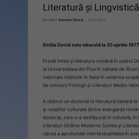
Literatură şi Lingvistică
De către
Daniela Stoica
-
13/12/2017
Emilia David este născută la 20 aprilie 1977
Predă limba şi literatura română în cadrul De
la Universitatea din Pisa în calitate de
Ricerc
naţionale obţinute în Italia în vederea ocup
de concurs Filologii şi Literaturi Medio-lati
A obţinut un doctorat în literatură italiană 
şi relaţiilor culturale dintre avangarda româ
doctorat, care s-a desfăşurat în cotutelă, în 
Literaturi Străine Moderne (Limba şi Literat
căruia a aprofundat intertextualitatea în poe