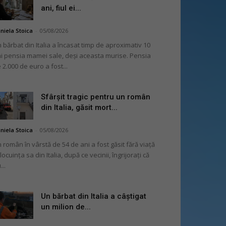
ani, fiul ei...
niela Stoica
-
05/08/2026
 bărbat din Italia a încasat timp de aproximativ 10
i pensia mamei sale, deși aceasta murise. Pensia
 2.000 de euro a fost...
Sfârșit tragic pentru un român
din Italia, găsit mort...
niela Stoica
-
05/08/2026
 român în vârstă de 54 de ani a fost găsit fără viață
 locuința sa din Italia, după ce vecinii, îngrijorați că
...
Un bărbat din Italia a câștigat
un milion de...