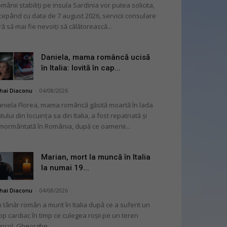
mânii stabiliți pe insula Sardinia vor putea solicita,
cepând cu data de 7 august 2026, servicii consulare
ră să mai fie nevoiți să călătorească...
Daniela, mama româncă ucisă
în Italia: lovită în cap...
hai Diaconu
-
04/08/2026
niela Florea, mama româncă găsită moartă în lada
tului din locuința sa din Italia, a fost repatriată și
mormântată în România, după ce oamenii...
Marian, mort la muncă în Italia
la numai 19...
hai Diaconu
-
04/08/2026
 tânăr român a murit în Italia după ce a suferit un
op cardiac în timp ce culegea roșii pe un teren
ricol. Gheorghe...