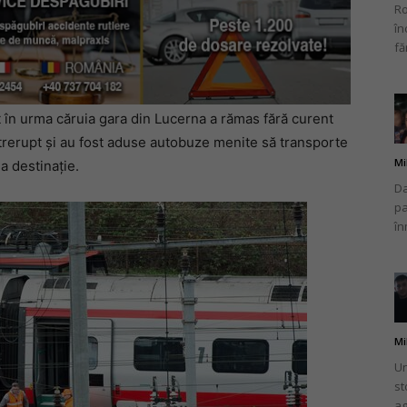
Ro
în
fă
apt în urma căruia gara din Lucerna a rămas fără curent
 întrerupt și au fost aduse autobuze menite să transporte
Mi
a destinație.
Da
pa
în
Mi
Un
st
ag