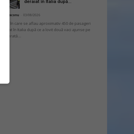
deraiat în Italia după...
hai Diaconu
-
03/08/2026
 tren în care se aflau aproximativ 450 de pasageri
deraiat în Italia după ce a lovit două vaci ajunse pe
lea ferată....