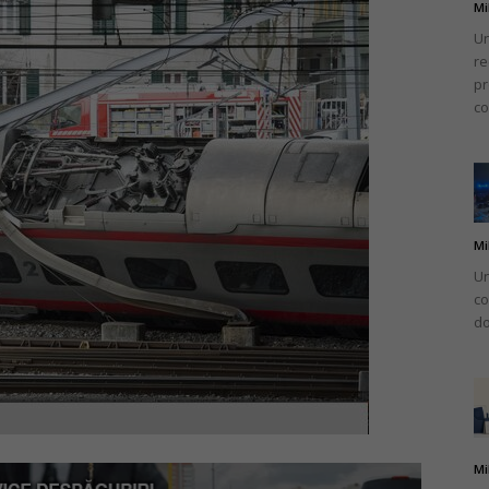
Mi
Un
re
pr
co
Mi
Un
co
do
Mi