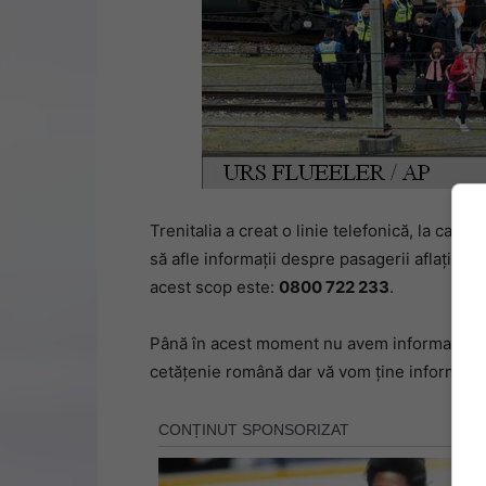
Trenitalia a creat o linie telefonică, la care
să afle informații despre pasagerii aflați la 
acest scop este:
0800 722 233
.
Până în acest moment nu avem informații că î
cetățenie română dar vă vom ține informați.