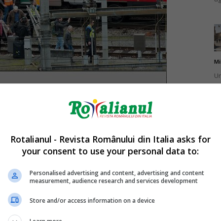
Mi
Un
pu
ma
 se poate apela din Italia, pentru persoanele care doresc
bordul trenului deraiat. Numărul de telefon dedicat în
Rotalianul - Revista Românului din Italia asks for
your consent to use your personal data to:
n trenul deraiat la Lucerna s-ar fi aflat persoane de
Mi
Un
Personalised advertising and content, advertising and content
measurement, audience research and services development
în
Store and/or access information on a device