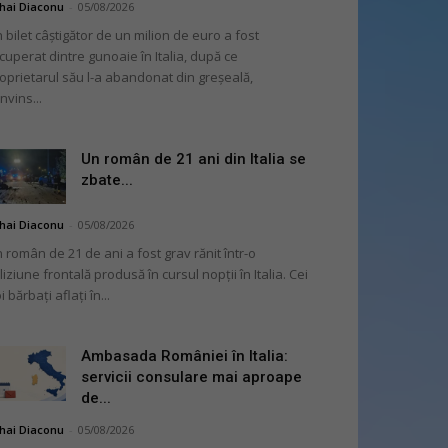
hai Diaconu
-
05/08/2026
 bilet câștigător de un milion de euro a fost
cuperat dintre gunoaie în Italia, după ce
oprietarul său l-a abandonat din greșeală,
nvins...
Un român de 21 ani din Italia se
zbate...
hai Diaconu
-
05/08/2026
 român de 21 de ani a fost grav rănit într-o
liziune frontală produsă în cursul nopții în Italia. Cei
i bărbați aflați în...
Ambasada României în Italia:
servicii consulare mai aproape
de...
hai Diaconu
-
05/08/2026