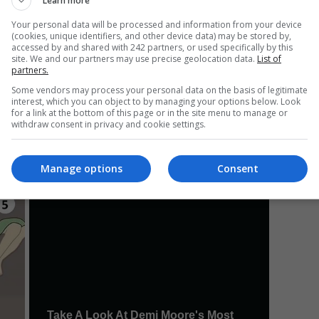
Learn more
Your personal data will be processed and information from your device
(cookies, unique identifiers, and other device data) may be stored by,
Mi
accessed by and shared with 242 partners, or used specifically by this
Un
site. We and our partners may use precise geolocation data.
List of
partners.
a 
ca
Some vendors may process your personal data on the basis of legitimate
interest, which you can object to by managing your options below. Look
for a link at the bottom of this page or in the site menu to manage or
withdraw consent in privacy and cookie settings.
Manage options
Consent