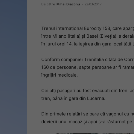
De către
Mihai Diaconu
-
22/03/2017
Trenul internațional Eurocity 158, care aparț
între Milano (Italia) și Basel (Elveția), a de
în jurul orei 14, la ieșirea din gara localității
Conform companiei Trenitalia citată de Corrie
160 de persoane, șapte persoane ar fi rămas 
îngrijiri medicale.
Ceilalți pasageri au fost evacuați din tren, ac
tren, până în gara din Lucerna.
Din primele relatări se pare că vagonul cu nu
devierii unui macaz și apoi s-a răsturnat pe l