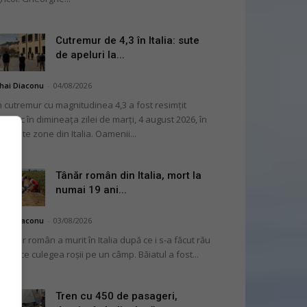
Cutremur de 4,3 în Italia: sute
de apeluri la...
hai Diaconu
-
04/08/2026
 cutremur cu magnitudinea 4,3 a fost resimțit
ternic în dimineața zilei de marți, 4 august 2026, în
i multe zone din Italia. Oamenii...
Tânăr român din Italia, mort la
numai 19 ani...
hai Diaconu
-
03/08/2026
 tânăr român a murit în Italia după ce i s-a făcut rău
 timp ce culegea roșii pe un câmp. Băiatul a fost...
Tren cu 450 de pasageri,