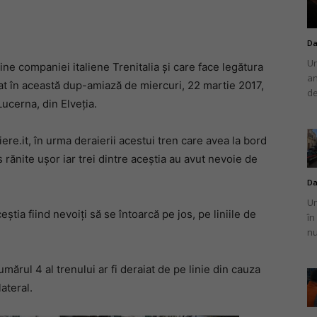
Da
Un
ine companiei italiene Trenitalia și care face legătura
an
românului
raiat în această dup-amiază de miercuri, 22 martie 2017,
de
 Lucerna, din Elveția.
re.it, în urma deraierii acestui tren care avea la bord
rănite ușor iar trei dintre aceștia au avut nevoie de
din
Da
Un
eștia fiind nevoiți să se întoarcă pe jos, pe liniile de
în
nu
Italia
mărul 4 al trenului ar fi deraiat de pe linie din cauza
ateral.