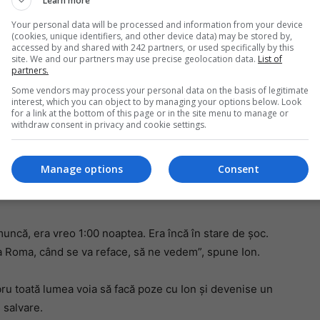
Learn more
ntrebam de unde este, de ce s-a aruncat în apă, ce a
in Florența și că a căzut în apă, nu s-a aruncat ea și nu
Your personal data will be processed and information from your device
(cookies, unique identifiers, and other device data) may be stored by,
ă au scris unele ziare italiene. Am simțit că miroase a
accessed by and shared with 242 partners, or used specifically by this
Mi
ut”, ne mai spune conaționalul nostru la telefon.
site. We and our partners may use precise geolocation data.
List of
partners.
Da
pa
Some vendors may process your personal data on the basis of legitimate
Ion începea să se îngrijoreze, îi era teamă să nu
în
interest, which you can object to by managing your options below. Look
e de 15 minute de când a sărit Ion în apă și, dacă mai
for a link at the bottom of this page or in the site menu to manage or
withdraw consent in privacy and cookie settings.
um. Din fericire, femeia a fost salvată și asta datorită
runcat în apă fără să ezite și nu i-a dat drumul până nu
Manage options
Consent
 muncă, era vreo 1:00 noaptea. Era încă în stare de șoc.
la Roma, când se va reface, să ne vedem”, spune Ion.
bru toată lumea voia să facă poze cu Ion și devenise un
 salvare.