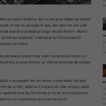
an
de
când am auzit căzătura, dar nu am prea băgat de seamă.
runcat un sac cu gunoaie în apă, dar când ne-am uitat
 să iasă la suprafață și striga «Aiuto! Aiuto!». Atunci
Da
 că mă duc după ea”, a declarat Ion Dinculeasa în
Un
ânului din Italia.
în
nu
 de persoane, poate chiar sute, conaționalul nostru a
apă pentru a salva femeia, iar câteva secunde de ezitare
, dacă n-ajungeam într-un minut, o pierdeam. Nu știa
Mi
ind de un fier, altfel ar fi trebuit să-i dau drumul până
Un
n apă mai bine de 15 minute și nu mi-era frică pentru
re
pr
 descris Ion momentele prin care a trecut.
co