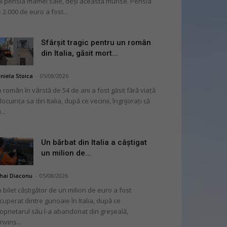
i pensia mamei sale, deși aceasta murise. Pensia
 2.000 de euro a fost...
Sfârșit tragic pentru un român
din Italia, găsit mort...
niela Stoica
-
05/08/2026
 român în vârstă de 54 de ani a fost găsit fără viață
 locuința sa din Italia, după ce vecinii, îngrijorați că
...
Un bărbat din Italia a câștigat
un milion de...
hai Diaconu
-
05/08/2026
 bilet câștigător de un milion de euro a fost
cuperat dintre gunoaie în Italia, după ce
oprietarul său l-a abandonat din greșeală,
nvins...