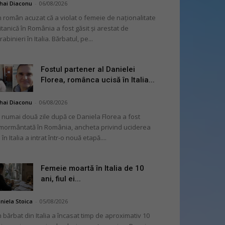
hai Diaconu
-
06/08/2026
 român acuzat că a violat o femeie de naționalitate
itanică în România a fost găsit și arestat de
rabinieri în Italia. Bărbatul, pe...
Fostul partener al Danielei
Florea, românca ucisă în Italia...
hai Diaconu
-
06/08/2026
 numai două zile după ce Daniela Florea a fost
mormântată în România, ancheta privind uciderea
 în Italia a intrat într-o nouă etapă....
Femeie moartă în Italia de 10
ani, fiul ei...
niela Stoica
-
05/08/2026
 bărbat din Italia a încasat timp de aproximativ 10