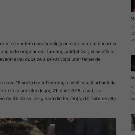
Mi
O 
It
românului
av
ndrim că suntem conaționali și pe care suntem bucuroși
ni, este originar din Turceni, județul Gorj și se află în
 devenit erou după ce a salvat viața unei femei de
din
Mi
e circa 15 ani la Isola Tiberina, o mică insulă urbană de
Un
rou în seara zilei de joi, 21 iunie 2018, când s-a
It
ie de 45 de ani, originară din Florența, dar care se afla
ma
Italia