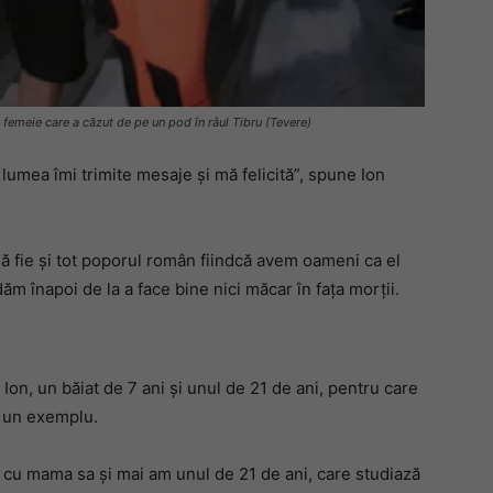
 femeie care a căzut de pe un pod în râul Tibru (Tevere)
lumea îmi trimite mesaje și mă felicită”, spune Ion
 să fie și tot poporul român fiindcă avem oameni ca el
dăm înapoi de la a face bine nici măcar în fața morții.
ui Ion, un băiat de 7 ani și unul de 21 de ani, pentru care
u un exemplu.
și cu mama sa și mai am unul de 21 de ani, care studiază