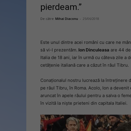
pierdeam.”
De către
Mihai Diaconu
-
25/06/2018
Este unul dintre acei români cu care ne mâ
să vi-l prezentăm.
Ion Dinculeasa
are 44 de a
Italia de 18 ani, iar în urmă cu câteva zile a
cetățenie italiană care a căzut în râul Tibru.
Conaționalul nostru lucrează la întreținere d
pe râul Tibru, în Roma. Acolo, Ion a devenit e
aruncat în apele râului pentru a salva o feme
în vizită la niște prieteni din capitala Italiei.