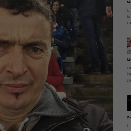
Mi
Un
br
ca
Mi
La
în
sa
Da
Un