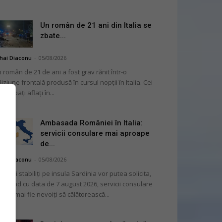
Un român de 21 ani din Italia se
zbate...
hai Diaconu
-
05/08/2026
 român de 21 de ani a fost grav rănit într-o
liziune frontală produsă în cursul nopții în Italia. Cei
i bărbați aflați în...
Ambasada României în Italia:
servicii consulare mai aproape
de...
hai Diaconu
-
05/08/2026
mânii stabiliți pe insula Sardinia vor putea solicita,
cepând cu data de 7 august 2026, servicii consulare
ră să mai fie nevoiți să călătorească...