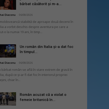
bărbat căsătorit și m-a...
hai Diaconu
-
06/08/2026
moldoveancă stabilită de aproape două decenii în
alia a vorbit deschis despre aventura pe care a
ut-o la numai 19 ani, în timp...
Un român din Italia și-a dat foc
în timpul...
hai Diaconu
-
06/08/2026
 bărbat român se află în stare extrem de gravă în
alia, după ce și-ar fi dat foc în interiorul propriei
șini, chiar în...
Român acuzat că a violat o
femeie britanică în...