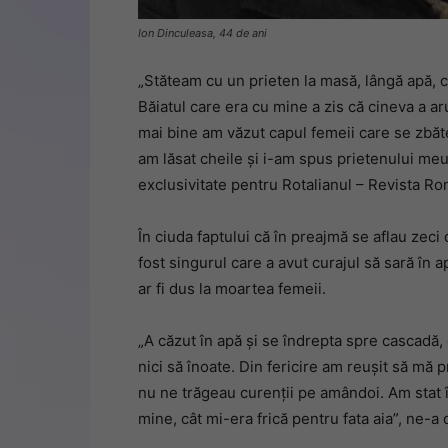
Ion Dinculeasa, 44 de ani
„Stăteam cu un prieten la masă, lângă apă, 
Băiatul care era cu mine a zis că cineva a a
mai bine am văzut capul femeii care se zbătea
am lăsat cheile și i-am spus prietenului meu
exclusivitate pentru Rotalianul – Revista Rom
În ciuda faptului că în preajmă se aflau zeci
fost singurul care a avut curajul să sară în 
ar fi dus la moartea femeii.
„A căzut în apă și se îndrepta spre cascadă
nici să înoate. Din fericire am reușit să mă pr
nu ne trăgeau curenții pe amândoi. Am stat î
mine, cât mi-era frică pentru fata aia”, ne-a