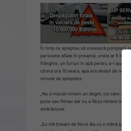
În timp ce așteptau să sosească pompierii ș
persoane aflate în preajmă, unele ar fi înce
frânghie, un furtun în apă pentru a-l ajuta pe
că era ora 10 seara, apa era destul de rece 
minute de așteptare.
„Nu a mișcat nimeni un deget, cei care se af
poze sau filmau dar nu a făcut nimeni nimic 
amărăciune.
„Eu mă țineam de fierul ăla cu o mână și cu 