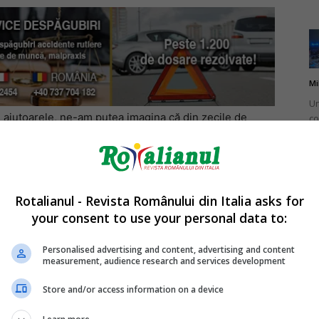
Mi
Un
i ajutoarele, ne-am putea imagina că din zecile de
co
do
rcat să le ofere o mână de ajutor cumva, să arunce o
 Ion și pe femeia salvată de el să iasă la mal. Mai ales
și femeia deja intrase în șoc hipotermic după zece
Rotalianul - Revista Românului din Italia asks for
your consent to use your personal data to:
lau pe pod luminau înspre noi cu lanternele și făceau
Mi
până nu au sosit pompierii”, povestește Ion cu puțină
Ro
Personalised advertising and content, advertising and content
measurement, audience research and services development
în
fă
Store and/or access information on a device
cealaltă o țineam pe femeie și încercam să stau de