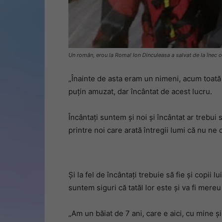
Un român, erou la Roma! Ion Dinculeasa a salvat de la înec o
„Înainte de asta eram un nimeni, acum toată 
puțin amuzat, dar încântat de acest lucru.
Încântați suntem și noi și încântat ar trebui
printre noi care arată întregii lumi că nu ne 
Și la fel de încântați trebuie să fie și copii l
suntem siguri că tatăl lor este și va fi mere
„Am un băiat de 7 ani, care e aici, cu mine 