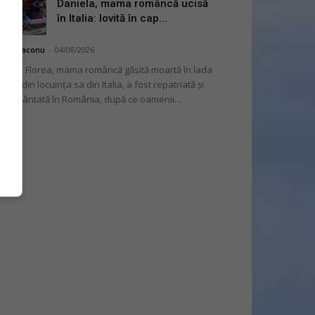
Daniela, mama româncă ucisă
în Italia: lovită în cap...
hai Diaconu
-
04/08/2026
niela Florea, mama româncă găsită moartă în lada
tului din locuința sa din Italia, a fost repatriată și
mormântată în România, după ce oamenii...