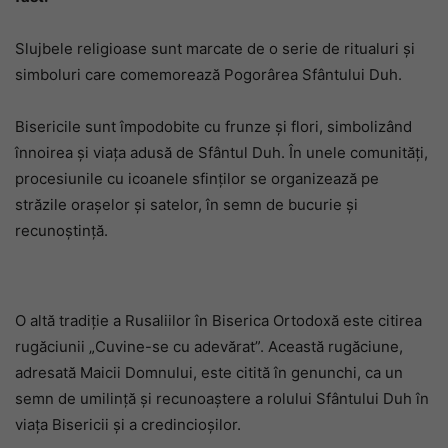
Slujbele religioase sunt marcate de o serie de ritualuri și
simboluri care comemorează Pogorârea Sfântului Duh.
Bisericile sunt împodobite cu frunze și flori, simbolizând
înnoirea și viața adusă de Sfântul Duh. În unele comunități,
procesiunile cu icoanele sfinților se organizează pe
străzile orașelor și satelor, în semn de bucurie și
recunoștință.
O altă tradiție a Rusaliilor în Biserica Ortodoxă este citirea
rugăciunii „Cuvine-se cu adevărat”. Această rugăciune,
adresată Maicii Domnului, este citită în genunchi, ca un
semn de umilință și recunoaștere a rolului Sfântului Duh în
viața Bisericii și a credincioșilor.