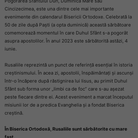
Pogorârea Sfântului Duh, Duminica Mare sau
Cincizecimea, este una dintre cele mai importante
evenimente din calendarul Bisericii Ortodoxe. Celebrată la
50 de zile după Paști (a opta duminică) această sărbătoare
comemorează momentul în care Duhul Sfânt s-a pogorât
asupra apostolilor. În anul 2023 este sărbătorită astăzi, 4
iunie.
Rusaliile reprezintă un punct de referință esențial în istoria
creștinismului. În acea zi, apostolii, înspăimântați și ascunși
într-o încăpere după răstignirea lui Iisus, au primit Duhul
Sfânt sub forma unor „limbi ca de foc” care s-au așezat
peste fiecare dintre ei. Acest eveniment a marcat începutul
misiunii lor de a predica Evanghelia și a fondat Biserica
creștină.
În Biserica Ortodoxă, Rusaliile sunt sărbătorite cu mare
fast.