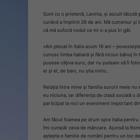
Sunt cu o prietenă, Lavinia, și ascult tăcută 
curând a împlinit 26 de ani. Mă cutremur și î
că mă sufocă nodul ce mi s-a pus în gât.
«Am plecat în Italia acum 16 ani – povesteșt
cunosc limba italiană și fără niciun bănuț în
pusese câțiva euro, dar nu puteam să îi folos
ei și el, de bani, nu știa nimic.
Relația între mine și familia surorii mele nu
eu niciuna, iar diferența de clasă socială o 
participat la nici un eveniment important din 
Am făcut foamea pe drum spre Italia pentru 
îmi cumpăr ceva de mâncare. Ajunsă la Roma
aștepta o familie de români pentru un loc de