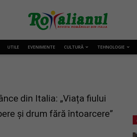
UTILE
EVENIMENTE
CULTURĂ
TEHNOLOGIE
Rotalianul
–
 din Italia: „Viața fiului
bere și drum fără întoarcere”
Revista