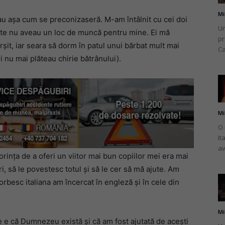
Mi
au așa cum se preconizaseră. M-am întâlnit cu cei doi
Un
rte nu aveau un loc de muncă pentru mine. Ei mă
pr
șit, iar seara să dorm în patul unui bărbat mult mai
Ca
 nu mai plăteau chirie bătrânului).
Mi
O 
It
av
rința de a oferi un viitor mai bun copiilor mei era mai
i, să le povestesc totul și să le cer să mă ajute. Am
orbesc italiana am încercat în engleză și în cele din
Mi
e e că Dumnezeu există și că am fost ajutată de acești