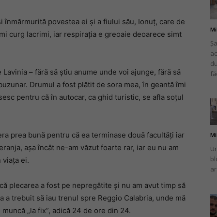
și înmărmurită povestea ei și a fiului său, Ionuț, care de
Mi
mi curg lacrimi, iar respirația e greoaie deoarece simt
Șa
ac
românului
du
e Lavinia – fără să știu anume unde voi ajunge, fără să
fă
 buzunar. Drumul a fost plătit de sora mea, în geantă îmi
esc pentru că în autocar, ca ghid turistic, se afla soțul
din
 era prea bună pentru că ea terminase două facultăți iar
Mi
deranja, așa încât ne-am văzut foarte rar, iar eu nu am
Un
bl
viața ei.
ar
Italia
că plecarea a fost pe nepregătite și nu am avut timp să
 a trebuit să iau trenul spre Reggio Calabria, unde mă
 muncă „la fix”, adică 24 de ore din 24.