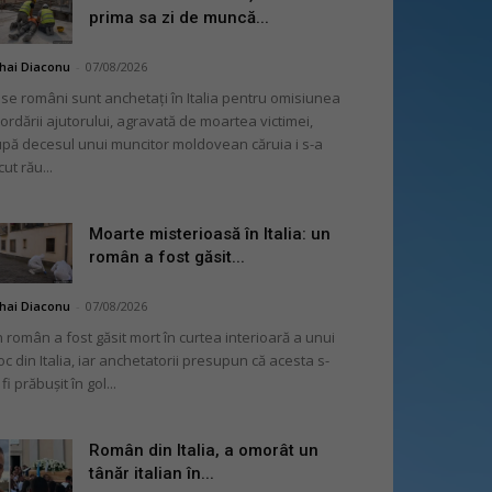
prima sa zi de muncă...
hai Diaconu
-
07/08/2026
se români sunt anchetați în Italia pentru omisiunea
ordării ajutorului, agravată de moartea victimei,
pă decesul unui muncitor moldovean căruia i s-a
cut rău...
Moarte misterioasă în Italia: un
român a fost găsit...
hai Diaconu
-
07/08/2026
 român a fost găsit mort în curtea interioară a unui
oc din Italia, iar anchetatorii presupun că acesta s-
 fi prăbușit în gol...
Român din Italia, a omorât un
tânăr italian în...