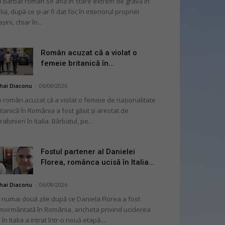
 bărbat român se află în stare extrem de gravă în
alia, după ce și-ar fi dat foc în interiorul propriei
șini, chiar în...
Român acuzat că a violat o
femeie britanică în...
hai Diaconu
-
06/08/2026
 român acuzat că a violat o femeie de naționalitate
itanică în România a fost găsit și arestat de
rabinieri în Italia. Bărbatul, pe...
Fostul partener al Danielei
Florea, românca ucisă în Italia...
hai Diaconu
-
06/08/2026
 numai două zile după ce Daniela Florea a fost
mormântată în România, ancheta privind uciderea
 în Italia a intrat într-o nouă etapă....