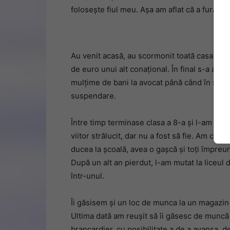
folosește fiul meu. Așa am aflat că a furat 
Au venit acasă, au scormonit toată casa, dar
de euro unui alt conațional. În final s-a ale
mulțime de bani la avocat până când în sfârș
suspendare.
Între timp terminase clasa a 8-a și l-am însc
viitor strălucit, dar nu a fost să fie. Am che
ducea la școală, avea o gașcă și toți împreu
După un alt an pierdut, l-am mutat la liceul 
într-unul.
Îi găsisem și un loc de munca la un magazin 
Ultima dată am reușit să îi găsesc de muncă 
brancardier, cu posibilitate a de a avansa, d