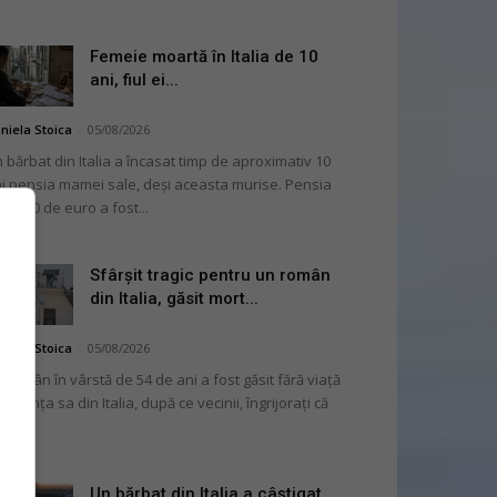
Femeie moartă în Italia de 10
ani, fiul ei...
niela Stoica
-
05/08/2026
 bărbat din Italia a încasat timp de aproximativ 10
i pensia mamei sale, deși aceasta murise. Pensia
 2.000 de euro a fost...
Sfârșit tragic pentru un român
din Italia, găsit mort...
niela Stoica
-
05/08/2026
 român în vârstă de 54 de ani a fost găsit fără viață
 locuința sa din Italia, după ce vecinii, îngrijorați că
...
Un bărbat din Italia a câștigat