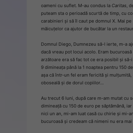
oameni cu suflet. M-au condus la
Caritas
, d
puteam sta o perioadă scurtă de timp, cu con
carabinieri și să îl caut pe domnul X. Mai pe 
măicuțelor ca ajutor de bucătar la un restau
Domnul Diego, Dumnezeu să-l ierte, m-a ajut
dacă vreau pot locui acolo. Eram bucuroasă pe
arzătoare era să fac tot ce era posibil și s
9 dimineața până la 1 noaptea pentru 150 d
așa că într-un fel eram fericită și mulțumit
oboseală și de dorul copiilor…
Au trecut 6 luni, după care m-am mutat cu se
dimineață cu 150 de euro pe săptămână, iar
nici un an, mi-am luat casă cu chirie și mi-a
bucuroasă și credeam că nimeni nu era mai f