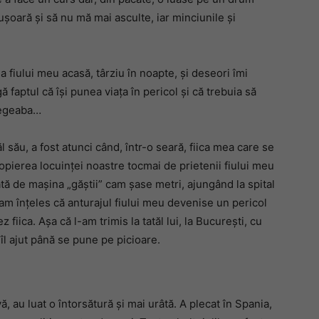
șoară și să nu mă mai asculte, iar minciunile și
a fiului meu acasă, târziu în noapte, și deseori îmi
ă faptul că își punea viața în pericol și că trebuia să
 degeaba…
l său, a fost atunci când, într-o seară, fiica mea care se
ropierea locuinței noastre tocmai de prietenii fiului meu
âtă de mașina „găștii” cam șase metri, ajungând la spital
 am înțeles că anturajul fiului meu devenise un pericol
 fiica. Așa că l-am trimis la tatăl lui, la București, cu
îl ajut până se pune pe picioare.
, au luat o întorsătură și mai urâtă. A plecat în Spania,