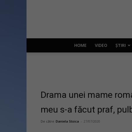
HOME
VIDEO
ȘTIRI
Drama unei mame românce
meu s-a făcut praf, pul
De către
Daniela Stoica
-
27/07/2020