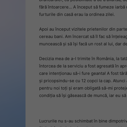
fără întoarcere… A început să fumeze iarbă u
furturile din casă erau la ordinea zilei.
Apoi au început vizitele prietenilor din parte
cereau bani. Am încercat să îl fac să înțeleag
muncească și să își facă un rost al lui, dar
Decizia mea de a-l trimite în România, la tată
întorcea de la serviciu a fost agresată în ap
care intenționau să-i fure geanta! A fost târ
și pricopsindu-se cu 12 copci la cap. Atunci
pentru noi toți și eram obligată să-mi protejez
condiția să își găsească de muncă, iar eu să 
Lucrurile nu s-au schimbat în bine dimpotrivă