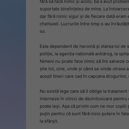
fără să facă nimic și acolo, ba a avut problem
suportate bineînțeles de mine. La întoarcerea
dar fără nimic sigur și de fiecare dată eram e
cheltuieli. Lucrurile între timp s-au înrăutăț
lui.
Este dependent de heroină și starea lui de s
poliție, la agenția națională antidrog, la spi
Nimeni nu poate face nimic să îmi salveze cop
știe tot, cine, unde și când se vinde otrava 
acești tineri care cad în capcana drogurilor,
Nu există lege care să îi oblige la tratament 
interneze în clinici de dezintoxicare pentr
poate ieși. Așa că privim cum ne mor copiii ș
puțin pentru că sunt fără nicio putere în fata
la sfârșit.