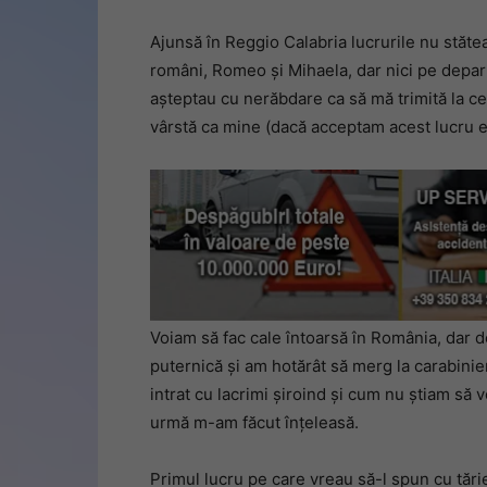
Ajunsă în Reggio Calabria lucrurile nu stăte
români, Romeo și Mihaela, dar nici pe depa
așteptau cu nerăbdare ca să mă trimită la cer
vârstă ca mine (dacă acceptam acest lucru ei
Voiam să fac cale întoarsă în România, dar do
puternică și am hotărât să merg la carabinier
intrat cu lacrimi șiroind și cum nu știam să v
urmă m-am făcut înțeleasă.
Primul lucru pe care vreau să-l spun cu tări