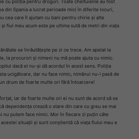
e cu poliția pentru droguri. Toate cheltuielile au fost
 din Spania a lucrat perioade mici în diferite locuri,
u cea care îl ajutam cu bani pentru chirie și alte
it și fiul meu acum este pe ultima sută de metri din viața
ănătate se înrăutățește pe zi ce trece. Am apelat la
tale, la procurori și nimeni nu mă poate ajuta cu nimic.
ilul dacă el nu-și dă acordul în acest sens. Poliția
asta ucigătoare, dar nu face nimic, nimănui nu-i pasă de
 un drum de foarte multe ori fără întoarcere!
forțat, iar de foarte multe ori ei nu sunt de acord să se
u că dependența crează o stare din care cu greu se mai
i nu putem face nimic. Mor în fiecare zi puțin câte
 acestei situații și sunt conștientă că viața fiului meu e