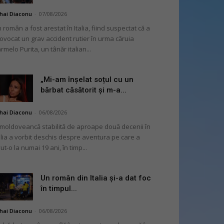
hai Diaconu
-
07/08/2026
 român a fost arestat în Italia, fiind suspectat că a
ovocat un grav accident rutier în urma căruia
rmelo Purita, un tânăr italian...
„Mi-am înșelat soțul cu un
bărbat căsătorit și m-a...
hai Diaconu
-
06/08/2026
moldoveancă stabilită de aproape două decenii în
alia a vorbit deschis despre aventura pe care a
ut-o la numai 19 ani, în timp...
Un român din Italia și-a dat foc
în timpul...
hai Diaconu
-
06/08/2026