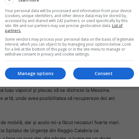
Learn more
un telefon din vestiarele de unde făcea antrenament.
Your personal data will be processed and information from your device
(cookies, unique identifiers, and other device data) may be stored by,
Mi
accessed by and shared with 242 partners, or used specifically by this
site. We and our partners may use precise geolocation data.
List of
Un
partners.
 nu au găsit nimic pentru că fiul meu îl vânduse cu 20
re
Some vendors may process your personal data on the basis of legitimate
pr
s cu dosar penal. Am umblat doi ani și am cheltuit o
interest, which you can object to by managing your options below. Look
co
for a link at the bottom of this page or in the site menu to manage or
it procesul s-a încheiat cu sentința de doi ani cu
withdraw consent in privacy and cookie settings.
Manage options
Consent
ris la liceu. Mi-am făcut speranțe mari, putea avea un
ltuit o grămadă de bani pe cărți, pe uniforme, iar el nu se
na luau vaporul și plecau să se distreze la Messina.
de artă, unde avea posibilitatea să recupereze doi ani
de mobilă, dar și acolo mi-a făcut necazuri foarte mari.
la Spitalul de Urgențe din Reggio Calabria ca
e a face un curs dar, din păcate, o luase pe un drum