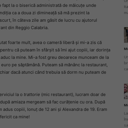
Un
e fapt la o biserică administrată de măicuțe unde
It
ma
diția ca a doua zi dimineață să mă prezint la
scurt, în câteva zile am găsit de lucru cu ajutorul
rant din Reggio Calabria.
at foarte mult, avea o cameră liberă și mi-a zis că
Mi
ntru că puteam în sfârșit să îmi ajut copiii, iar dorința
Un
ă-i aduc la mine. Mi-a fost greu deoarece munceam de la
br
e euro pe săptămână. Puteam să mănânc la restaurant,
ca
ă, chiar dacă atunci când trebuia să dorm nu puteam de
rviciul la o
trattorie
(mic restaurant), lucram doar de
 după amiaza mergeam să fac curățenie cu ora. După
Mi
m adus copiii, Ionuț de 12 ani și Alexandra de 19. Eram
La
ericit ca mine!
în
sa