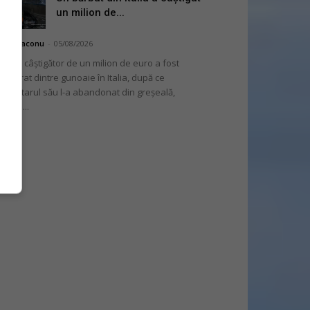
un milion de...
hai Diaconu
-
05/08/2026
 bilet câștigător de un milion de euro a fost
cuperat dintre gunoaie în Italia, după ce
oprietarul său l-a abandonat din greșeală,
nvins...