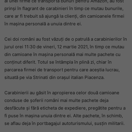
ai unei firme ce transportă bunuri pentru Amazon, au fost
prinși în flagrant de carabinieri în timp ce mutau bunurile,
care ar fi trebuit să ajungă la clienți, din camioanele firmei
în mașina personală a unuia dintre ei.
Cei doi români au fost văzuți de o patrulă a carabinierilor în
jurul orei 11:30 de vineri, 12 martie 2021, în timp ce mutau
din camioane în mașina personală mai multe pachete cu
conținut diferit. Totul se întâmpla în plină zi, chiar în
parcarea firmei de transport pentru care aceștia lucrau,
situată pe via Strinati din orașul italian Piacenza.
Carabinierii au găsit în apropierea celor două camioane
conduse de șoferii români mai multe pachete deja
desfăcute și fără eticheta de expediere, pregătite pentru a
fi puse în mașina unuia dintre ei. Alte pachete, în schimb,
se aflau deja în portbagajul autoturismului, susțin militarii.