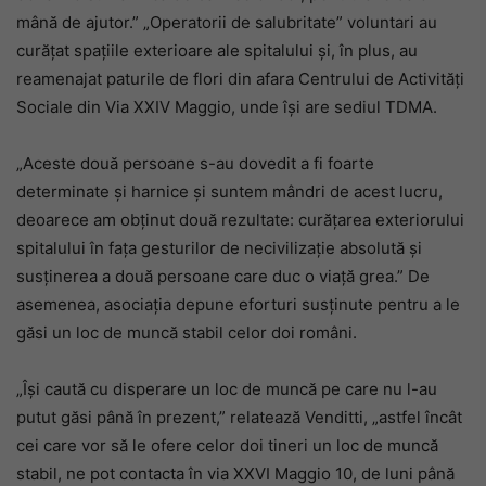
mână de ajutor.” „Operatorii de salubritate” voluntari au
curățat spațiile exterioare ale spitalului și, în plus, au
reamenajat paturile de flori din afara Centrului de Activități
Sociale din Via XXIV Maggio, unde își are sediul TDMA.
„Aceste două persoane s-au dovedit a fi foarte
determinate și harnice și suntem mândri de acest lucru,
deoarece am obținut două rezultate: curățarea exteriorului
spitalului în fața gesturilor de necivilizație absolută și
susținerea a două persoane care duc o viață grea.” De
asemenea, asociația depune eforturi susținute pentru a le
găsi un loc de muncă stabil celor doi români.
„Își caută cu disperare un loc de muncă pe care nu l-au
putut găsi până în prezent,” relatează Venditti, „astfel încât
cei care vor să le ofere celor doi tineri un loc de muncă
stabil, ne pot contacta în via XXVI Maggio 10, de luni până