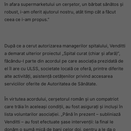
în afara supermarketului un cerșetor, un bărbat sănătos și
robust, i-am oferit ajutorul nostru, atât timp cât a făcut
ceea ce i-am propus.”
După ce a cerut autorizarea managerilor spitalului, Venditti
a demarat ulterior proiectul „Spital curat (chiar și afară)”,
făcându-l parte din acordul pe care asociația prezidată de
el îl are cu ULSS, societate locală ce oferă, printre diferite
alte activități, asistență cetățenilor privind accesarea
serviciilor oferite de Autoritatea de Sănătate.
În virtutea acordului, cerșetorul român și un compatriot
care trăia în aceleași condiții, au fost asigurați și incluși în
lista voluntarilor asociației. „Până în prezent – subliniază
Venditti – au fost efectuate șase intervenții: la final le
donăm o sumă mică de bani celor doi, pentru a le da o