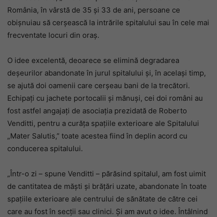
România, în vârstă de 35 și 33 de ani, persoane ce
obișnuiau să cerșească la intrările spitalului sau în cele mai
frecventate locuri din oraș.
O idee excelentă, deoarece se elimină degradarea
deșeurilor abandonate în jurul spitalului și, în același timp,
se ajută doi oamenii care cerșeau bani de la trecători.
Echipați cu jachete portocalii și mănuși, cei doi români au
fost astfel angajați de asociația prezidată de Roberto
Venditti, pentru a curăța spațiile exterioare ale Spitalului
„Mater Salutis,” toate acestea fiind în deplin acord cu
conducerea spitalului.
„Într-o zi – spune Venditti – părăsind spitalul, am fost uimit
de cantitatea de măști și brățări uzate, abandonate în toate
spațiile exterioare ale centrului de sănătate de către cei
care au fost în secții sau clinici. Și am avut o idee. Întâlnind