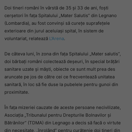
Doi tineri români în vârstă de 35 și 33 de ani, foști
cerșetori în fața Spitalului „Mater Salutis” din Legnano
(Lombardia), au fost convinși să curețe suprafețele
exterioare din jurul aceluiași spital, în sistem de
voluntariat, relatează
L’Arena
.
De câteva luni, în zona din fața Spitalului „Mater salutis”,
doi bărbați români colectează deșeuri, în special brățări
sanitare uzate și măști, obiecte ce sunt mult prea des
aruncate pe jos de către cei ce frecventează unitatea
sanitară, în loc să fie duse la pubelele pentru gunoi din
proximitate.
În fața mizeriei cauzate de aceste persoane necivilizate,
Asociația „Tribunalul pentru Drepturile Bolnavilor și
Bătrânilor” (TDMA) din Legnago a decis să facă o virtute
din necesitate, „înrolând” pentru curățenie doi tineri din