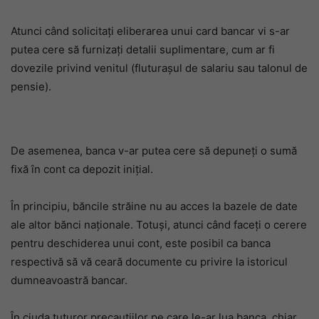
Atunci când solicitați eliberarea unui card bancar vi s-ar
putea cere să furnizați detalii suplimentare, cum ar fi
dovezile privind venitul (fluturaşul de salariu sau talonul de
pensie).
De asemenea, banca v-ar putea cere să depuneți o sumă
fixă în cont ca depozit iniţial.
În principiu, băncile străine nu au acces la bazele de date
ale altor bănci naţionale. Totuşi, atunci când faceți o cerere
pentru deschiderea unui cont, este posibil ca banca
respectivă să vă ceară documente cu privire la istoricul
dumneavoastră bancar.
În ciuda tuturor precauţiilor pe care le-ar lua banca, chiar