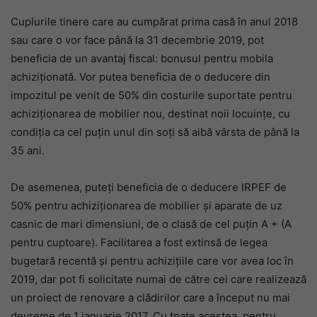
Cuplurile tinere care au cumpărat prima casă în anul 2018
sau care o vor face până la 31 decembrie 2019, pot
beneficia de un avantaj fiscal: bonusul pentru mobila
achiziționată. Vor putea beneficia de o deducere din
impozitul pe venit de 50% din costurile suportate pentru
achiziționarea de mobilier nou, destinat noii locuințe, cu
condiția ca cel puțin unul din soți să aibă vârsta de până la
35 ani.
De asemenea, puteți beneficia de o deducere IRPEF de
50% pentru achiziționarea de mobilier și aparate de uz
casnic de mari dimensiuni, de o clasă de cel puțin A + (A
pentru cuptoare). Facilitarea a fost extinsă de legea
bugetară recentă și pentru achizițiile care vor avea loc în
2019, dar pot fi solicitate numai de către cei care realizează
un proiect de renovare a clădirilor care a început nu mai
devreme de 1 ianuarie 2017. Cu toate acestea, pentru