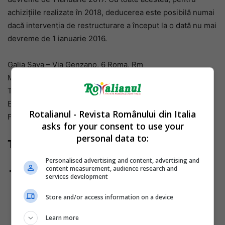
achizițiile realizate în 2018, deducerea este posibilă numai
dacă intervenția de restructurare a început la o dată nu mai
devreme de 1 ianuarie 2016.
Galia Sava – Via Genzano, 6 Roma, Rm
Metro A, Colli Albani.
Tel 0039/3881588870
E-mail: galiasava@gmail.com
Rotalianul - Revista Românului din Italia
Facebook: Studio Sava; Galia Sava
asks for your consent to use your
personal data to:
Te-ar mai putea interesa:
Personalised advertising and content, advertising and
Români morți în Italia, despăgubire
content measurement, audience research and
services development
uriașă de peste 2 milioane de euro
pentru familii
Store and/or access information on a device
Learn more