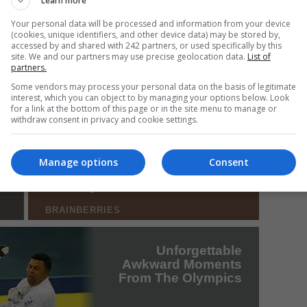
Learn more
Your personal data will be processed and information from your device
(cookies, unique identifiers, and other device data) may be stored by,
accessed by and shared with 242 partners, or used specifically by this
Mi
site. We and our partners may use precise geolocation data.
List of
partners.
Da
pa
Some vendors may process your personal data on the basis of legitimate
în
interest, which you can object to by managing your options below. Look
for a link at the bottom of this page or in the site menu to manage or
withdraw consent in privacy and cookie settings.
Manage options
Consent