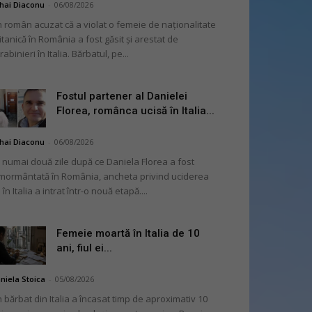
hai Diaconu
-
06/08/2026
 român acuzat că a violat o femeie de naționalitate
itanică în România a fost găsit și arestat de
rabinieri în Italia. Bărbatul, pe...
Fostul partener al Danielei
Florea, românca ucisă în Italia...
hai Diaconu
-
06/08/2026
 numai două zile după ce Daniela Florea a fost
mormântată în România, ancheta privind uciderea
 în Italia a intrat într-o nouă etapă....
Femeie moartă în Italia de 10
ani, fiul ei...
niela Stoica
-
05/08/2026
 bărbat din Italia a încasat timp de aproximativ 10