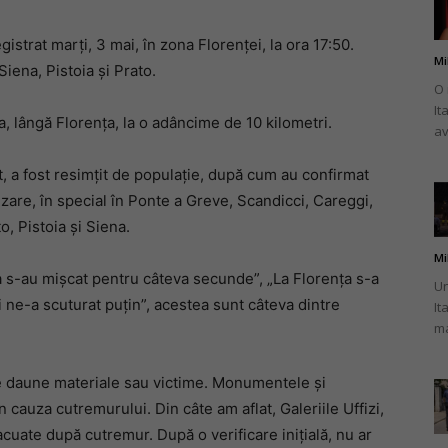
strat marți, 3 mai, în zona Florenței, la ora 17:50.
Mi
Siena, Pistoia și Prato.
O 
It
românului
, lângă Florența, la o adâncime de 10 kilometri.
av
, a fost resimțit de populație, după cum au confirmat
izare, în special în Ponte a Greve, Scandicci, Careggi,
, Pistoia și Siena.
din
Mi
a s-au mișcat pentru câteva secunde”, „La Florența s-a
Un
poi ne-a scuturat puțin”, acestea sunt câteva dintre
It
ma
Italia
e daune materiale sau victime. Monumentele și
cauza cutremurului. Din câte am aflat, Galeriile Uffizi,
cuate după cutremur. După o verificare inițială, nu ar