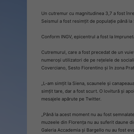
Un cutremur cu magnitudinea 3,7 a fost înregi
Seismul a fost resimțit de populație până la 
Conform INGV, epicentrul a fost la Impruneta
Cutremurul, care a fost precedat de un vuiet
numeroși utilizatori de pe rețelele de social
Coverciano, Sesto Fiorentino și în zona Prato
„L-am simțit la Siena, scaunele și canapeau
simțit tare, dar a fost scurt. O lovitură și a
mesajele apărute pe Twitter.
„Până la acest moment nu au fost semnalat
muzeele din Florența nu au suferit daune din 
Galeria Accademia și Bargello nu au fost eva