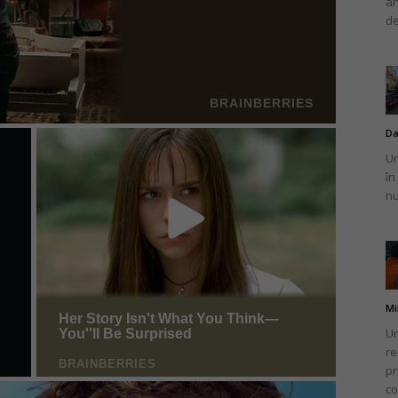
an
de
Da
Un
în
nu
Mi
Un
re
pr
co