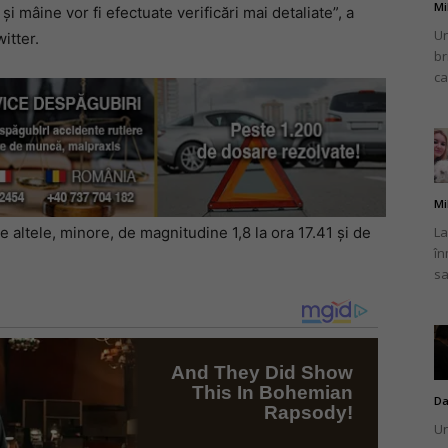
Mi
și mâine vor fi efectuate verificări mai detaliate”, a
Un
itter.
br
ca
Mi
La
 altele, minore, de magnitudine 1,8 la ora 17.41 și de
în
sa
Da
Un