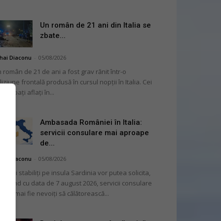
Un român de 21 ani din Italia se
zbate...
hai Diaconu
-
05/08/2026
 român de 21 de ani a fost grav rănit într-o
liziune frontală produsă în cursul nopții în Italia. Cei
i bărbați aflați în...
Ambasada României în Italia:
servicii consulare mai aproape
de...
hai Diaconu
-
05/08/2026
mânii stabiliți pe insula Sardinia vor putea solicita,
cepând cu data de 7 august 2026, servicii consulare
ră să mai fie nevoiți să călătorească...