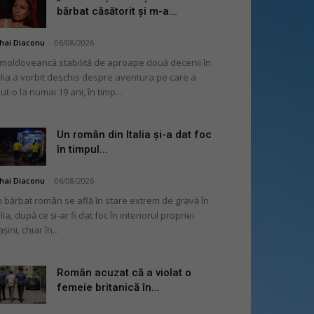
bărbat căsătorit și m-a...
hai Diaconu
-
06/08/2026
moldoveancă stabilită de aproape două decenii în
alia a vorbit deschis despre aventura pe care a
ut-o la numai 19 ani, în timp...
Un român din Italia și-a dat foc
în timpul...
hai Diaconu
-
06/08/2026
 bărbat român se află în stare extrem de gravă în
alia, după ce și-ar fi dat foc în interiorul propriei
șini, chiar în...
Român acuzat că a violat o
femeie britanică în...