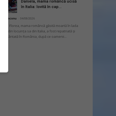
Daniela, mama româncă ucisă
în Italia: lovită în cap...
hai Diaconu
-
04/08/2026
niela Florea, mama româncă găsită moartă în lada
tului din locuința sa din Italia, a fost repatriată și
mormântată în România, după ce oamenii...