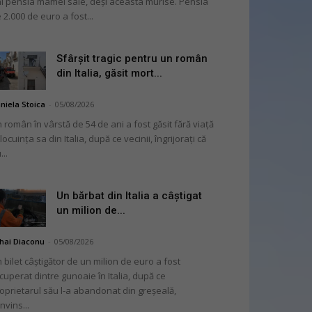
i pensia mamei sale, deși aceasta murise. Pensia
 2.000 de euro a fost...
Sfârșit tragic pentru un român
din Italia, găsit mort...
niela Stoica
-
05/08/2026
 român în vârstă de 54 de ani a fost găsit fără viață
 locuința sa din Italia, după ce vecinii, îngrijorați că
...
Un bărbat din Italia a câștigat
un milion de...
hai Diaconu
-
05/08/2026
 bilet câștigător de un milion de euro a fost
cuperat dintre gunoaie în Italia, după ce
oprietarul său l-a abandonat din greșeală,
nvins...