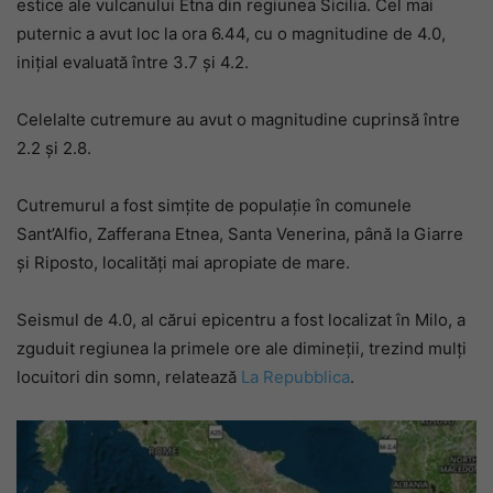
estice ale vulcanului Etna din regiunea Sicilia. Cel mai
puternic a avut loc la ora 6.44, cu o magnitudine de 4.0,
inițial evaluată între 3.7 și 4.2.
Celelalte cutremure au avut o magnitudine cuprinsă între
2.2 și 2.8.
Cutremurul a fost simțite de populație în comunele
Sant’Alfio, Zafferana Etnea, Santa Venerina, până la Giarre
și Riposto, localități mai apropiate de mare.
Seismul de 4.0, al cărui epicentru a fost localizat în Milo, a
zguduit regiunea la primele ore ale dimineții, trezind mulți
locuitori din somn, relatează
La Repubblica
.