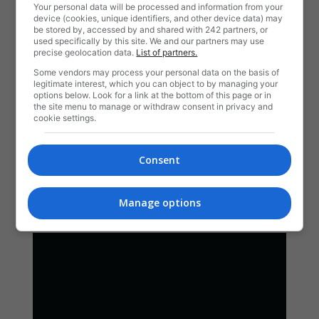
Your personal data will be processed and information from your
device (cookies, unique identifiers, and other device data) may
be stored by, accessed by and shared with 242 partners, or
used specifically by this site. We and our partners may use
precise geolocation data.
List of partners.
Some vendors may process your personal data on the basis of
legitimate interest, which you can object to by managing your
options below. Look for a link at the bottom of this page or in
the site menu to manage or withdraw consent in privacy and
cookie settings.
Consent
Manage options