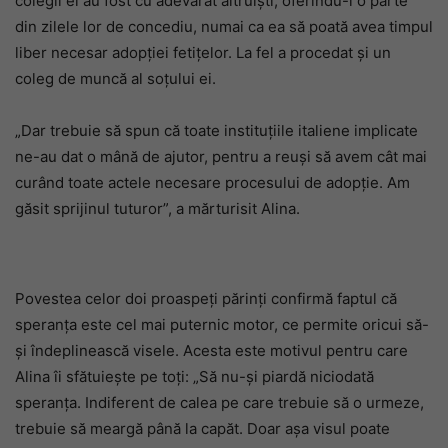
colegii ei au fost cu adevărat altruiști, oferindu-i o parte
din zilele lor de concediu, numai ca ea să poată avea timpul
liber necesar adopției fetițelor. La fel a procedat și un
coleg de muncă al soțului ei.
„Dar trebuie să spun că toate instituțiile italiene implicate
ne-au dat o mână de ajutor, pentru a reuși să avem cât mai
curând toate actele necesare procesului de adopție. Am
găsit sprijinul tuturor”, a mărturisit Alina.
Povestea celor doi proaspeți părinți confirmă faptul că
speranța este cel mai puternic motor, ce permite oricui să-
și îndeplinească visele. Acesta este motivul pentru care
Alina îi sfătuiește pe toți: „Să nu-și piardă niciodată
speranța. Indiferent de calea pe care trebuie să o urmeze,
trebuie să meargă până la capăt. Doar așa visul poate