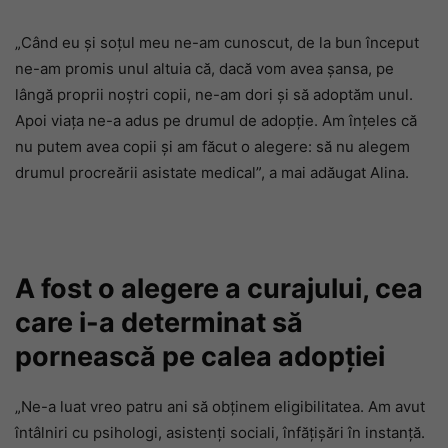
„Când eu și soțul meu ne-am cunoscut, de la bun început
ne-am promis unul altuia că, dacă vom avea șansa, pe
lângă proprii noștri copii, ne-am dori și să adoptăm unul.
Apoi viața ne-a adus pe drumul de adopție. Am înțeles că
nu putem avea copii și am făcut o alegere: să nu alegem
drumul procreării asistate medical”, a mai adăugat Alina.
A fost o alegere a curajului, cea
care i-a determinat să
pornească pe calea adopției
„Ne-a luat vreo patru ani să obținem eligibilitatea. Am avut
întâlniri cu psihologi, asistenți sociali, înfățișări în instanță.