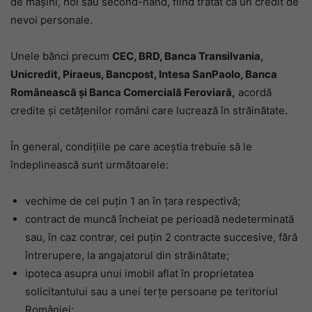
de mașini, noi sau second-hand, fiind tratat ca un credit de
nevoi personale.
Unele bănci precum
CEC, BRD, Banca Transilvania,
Unicredit, Piraeus, Bancpost, Intesa SanPaolo, Banca
Românească și Banca Comercială Feroviară,
acordă
credite și cetățenilor români care lucrează în străinătate.
În general, condițiile pe care aceștia trebuie să le
îndeplinească sunt următoarele:
vechime de cel puțin 1 an în țara respectivă;
contract de muncă încheiat pe perioadă nedeterminată
sau, în caz contrar, cel puțin 2 contracte succesive, fără
întrerupere, la angajatorul din străinătate;
ipoteca asupra unui imobil aflat în proprietatea
solicitantului sau a unei terțe persoane pe teritoriul
României;