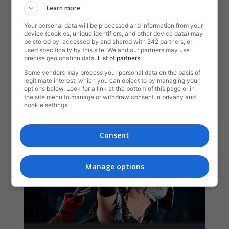
Learn more
Your personal data will be processed and information from your
device (cookies, unique identifiers, and other device data) may
be stored by, accessed by and shared with 242 partners, or
used specifically by this site. We and our partners may use
precise geolocation data.
List of partners.
Some vendors may process your personal data on the basis of
legitimate interest, which you can object to by managing your
options below. Look for a link at the bottom of this page or in
the site menu to manage or withdraw consent in privacy and
cookie settings.
Consent
Manage options