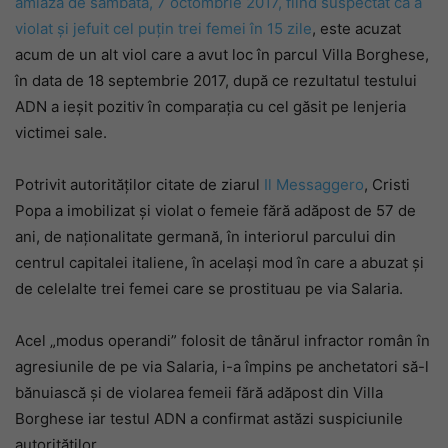
amiaza de sâmbătă, 7 octombrie 2017, fiind suspectat că a
violat și jefuit cel puțin trei femei în 15 zile
, este acuzat
acum de un alt viol care a avut loc în parcul Villa Borghese,
în data de 18 septembrie 2017, după ce rezultatul testului
ADN a ieșit pozitiv în comparația cu cel găsit pe lenjeria
victimei sale.
Potrivit autorităților citate de ziarul
Il Messaggero
, Cristi
Popa a imobilizat și violat o femeie fără adăpost de 57 de
ani, de naționalitate germană, în interiorul parcului din
centrul capitalei italiene, în același mod în care a abuzat și
de celelalte trei femei care se prostituau pe via Salaria.
Acel „modus operandi” folosit de tânărul infractor român în
agresiunile de pe via Salaria, i-a împins pe anchetatori să-l
bănuiască și de violarea femeii fără adăpost din Villa
Borghese iar testul ADN a confirmat astăzi suspiciunile
autorităților.