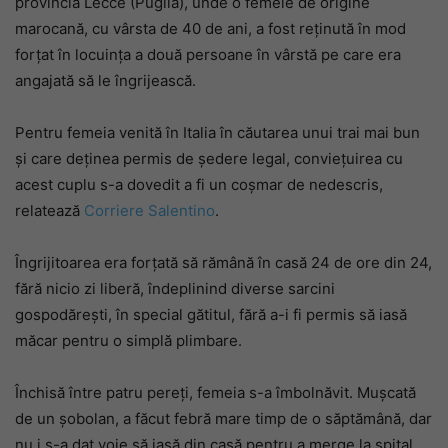
provincia Lecce (Puglia), unde o femeie de origine
marocană, cu vârsta de 40 de ani, a fost reținută în mod
forțat în locuința a două persoane în vârstă pe care era
angajată să le îngrijească.
Pentru femeia venită în Italia în căutarea unui trai mai bun
și care deținea permis de ședere legal, conviețuirea cu
acest cuplu s-a dovedit a fi un coșmar de nedescris,
relatează
Corriere Salentino
.
Îngrijitoarea era forțată să rămână în casă 24 de ore din 24,
fără nicio zi liberă, îndeplinind diverse sarcini
gospodărești, în special gătitul, fără a-i fi permis să iasă
măcar pentru o simplă plimbare.
Închisă între patru pereți, femeia s-a îmbolnăvit. Mușcată
de un șobolan, a făcut febră mare timp de o săptămână, dar
nu i s-a dat voie să iasă din casă pentru a merge la spital.