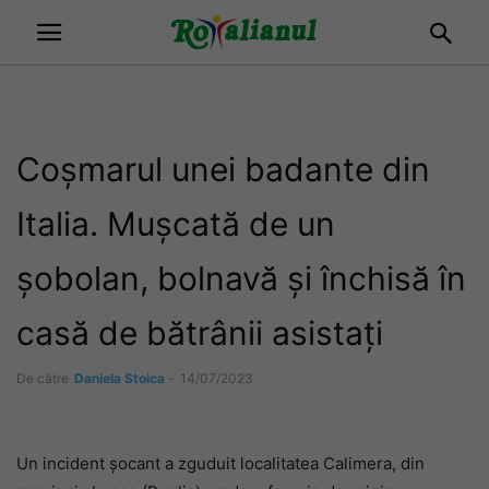
Coșmarul unei badante din
Italia. Mușcată de un
șobolan, bolnavă și închisă în
casă de bătrânii asistați
De către
Daniela Stoica
-
14/07/2023
Un incident șocant a zguduit localitatea Calimera, din