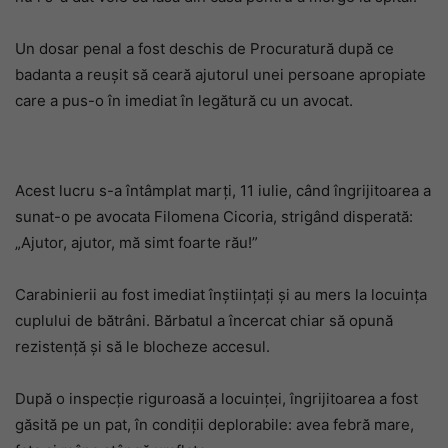
Un dosar penal a fost deschis de Procuratură după ce
badanta a reușit să ceară ajutorul unei persoane apropiate
care a pus-o în imediat în legătură cu un avocat.
Acest lucru s-a întâmplat marți, 11 iulie, când îngrijitoarea a
sunat-o pe avocata Filomena Cicoria, strigând disperată:
„Ajutor, ajutor, mă simt foarte rău!”
Carabinierii au fost imediat înștiințați și au mers la locuința
cuplului de bătrâni. Bărbatul a încercat chiar să opună
rezistență și să le blocheze accesul.
După o inspecție riguroasă a locuinței, îngrijitoarea a fost
găsită pe un pat, în condiții deplorabile: avea febră mare,