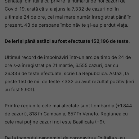
Sănătății din Italia cu privire la numărul de noi cazuri de
Covid-19, arată că s-a ajuns la 7.332 de cazuri noi în
ultimele 24 de ore, cel mai mare număr înregistrat până în
prezent. 43 de persoane îmbolnăvite și-au pierdut viața.
De ieri și până astăzi au fost efectuate 152,196 de teste.
Ultimul record de îmbolnăviri într-un arc de timp de 24 de
ore s-a înregistrat pe 21 martie, 6.555 cazuri, dar cu
26.336 de teste efectuate, scrie La Repubblica. Astăzi, la
peste 150 de mii de teste 7.332 au avut rezultat pozitiv (ieri
au fost 5.901).
Printre regiunile cele mai afectate sunt Lombardia (+1.844
de cazuri), 818 în Campania, 657 în Veneto. Regiunea cu
cele mai puține cazuri noi este Basilicata (+9).
De la începutul pandemiei de coronavirus, în Italia s-au