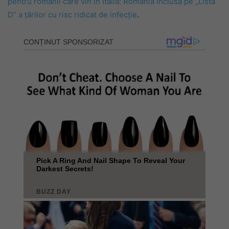
pentru românii care vin în Italia: România inclusă pe „Lista
D” a țărilor cu risc ridicat de infecție
.