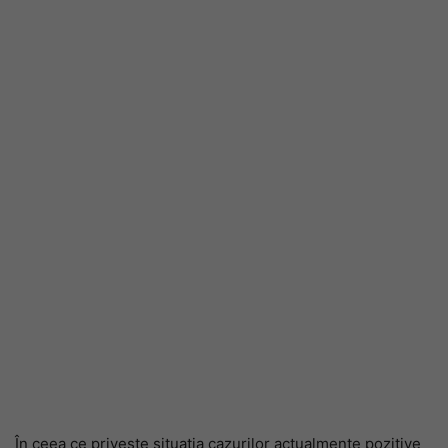
În ceea ce privește situația cazurilor actualmente pozitive