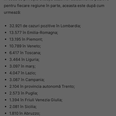
pentru fiecare regiune în parte, aceasta este după cum
urmează:
32.921 de cazuri pozitive în Lombardia;
13.577 în Emilia-Romagna;
13.195 în Piemont;
10.789 în Veneto;
6.417 în Toscana;
3.464 în Liguria;
3.097 în marș;
4.047 în Lazio;
3.087 în Campania;
2.104 în provincia autonomă Trento;
2.573 în Puglia;
1.394 în Friuli Venezia Giulia;
2.081 în Sicilia;
1.810 în Abruzzo;