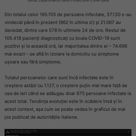
Sursa: Dipartimento della Protezione Civile Italia
Din totalul celor 165.155 de persoane infectate, 37.130 s-au
vindecat până în prezent (962 în ultima zi) și 21.067 au
decedat, dintre care 578 în ultimele 24 de ore. Restul de
105.418 pacienți diagnosticați cu boala COVID-19 sunt
pozitivi și la această oră, iar majoritatea dintre ei – 74.696
mai exact – se află în izolare la domiciliu cu simptome
ușoare sau fără simptome.
Totalul persoanelor care sunt încă infectate este în
creștere astăzi cu 1.127, o creștere puțin mai mare față de
cea de ieri când se adăugau doar 675 persoane infectate la
acest total. Tendința evoluției este în scădere însă și în
acest context, așa cum se poate vedea în graficul de mai
jos publicat de autoritățile italiene.