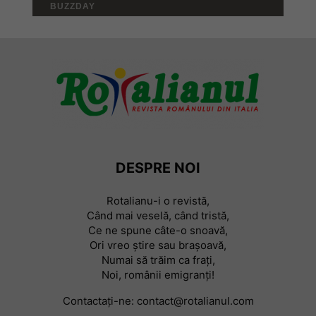
DESPRE NOI
Rotalianu-i o revistă,
Când mai veselă, când tristă,
Ce ne spune câte-o snoavă,
Ori vreo știre sau braşoavă,
Numai să trăim ca frați,
Noi, românii emigranți!
Contactați-ne:
contact@rotalianul.com