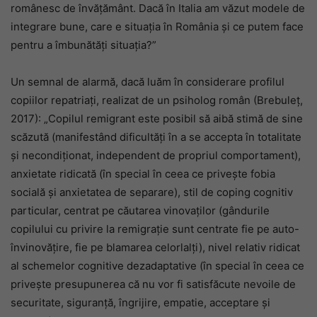
românesc de învăţământ.
Dacă în Italia am văzut modele de
integrare bune, care e situația în România și ce putem face
pentru a îmbunătăți situația?”
Un semnal de alarmă, dacă luăm în considerare profilul
copiilor repatriați, realizat de un psiholog român (Brebuleț,
2017): „Copilul remigrant este posibil să aibă stimă de sine
scăzută (manifestând dificultăți în a se accepta în totalitate
şi necondiționat, independent de propriul comportament),
anxietate ridicată (în special în ceea ce privește fobia
socială şi anxietatea de separare), stil de coping cognitiv
particular, centrat pe căutarea vinovaților (gândurile
copilului cu privire la remigrație sunt centrate fie pe auto-
învinovățire, fie pe blamarea celorlalți), nivel relativ ridicat
al schemelor cognitive dezadaptative (în special în ceea ce
privește presupunerea că nu vor fi satisfăcute nevoile de
securitate, siguranță, îngrijire, empatie, acceptare şi