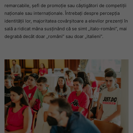
remarcabile, șefi de promoție sau câștigători de competiții
naționale sau internaționale. Întrebați despre percepția
identității lor, majoritatea covârșitoare a elevilor prezenți în
sală a ridicat mâna susținând că se simt „italo-români”, mai
degrabă decât doar „români” sau doar „italieni”.