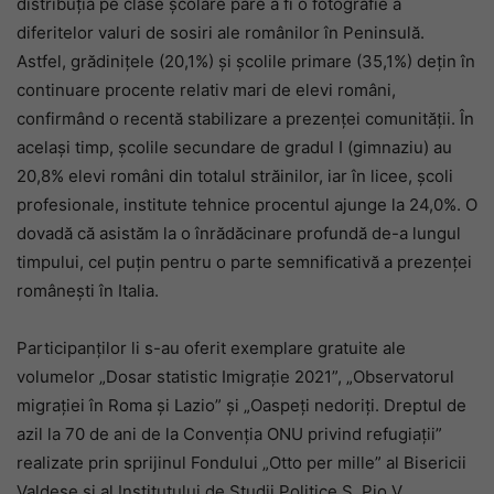
distribuția pe clase școlare pare a fi o fotografie a
diferitelor valuri de sosiri ale românilor în Peninsulă.
Astfel, grădinițele (20,1%) și școlile primare (35,1%) dețin în
continuare procente relativ mari de elevi români,
confirmând o recentă stabilizare a prezenței comunității. În
același timp, școlile secundare de gradul I (gimnaziu) au
20,8% elevi români din totalul străinilor, iar în licee, școli
profesionale, institute tehnice procentul ajunge la 24,0%. O
dovadă că asistăm la o înrădăcinare profundă de-a lungul
timpului, cel puțin pentru o parte semnificativă a prezenței
românești în Italia.
Participanților li s-au oferit exemplare gratuite ale
volumelor „Dosar statistic Imigrație 2021”, „Observatorul
migrației în Roma și Lazio” și „Oaspeți nedoriți. Dreptul de
azil la 70 de ani de la Convenția ONU privind refugiații”
realizate prin sprijinul Fondului „Otto per mille” al Bisericii
Valdese și al Institutului de Studii Politice S. Pio V.