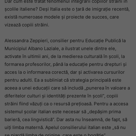
Dar cum este tratat fenomenul integrării copiilor străini în
școlile italiene? Deși Italia este o țară de imigrație recentă,
există numeroase modele și proiecte de succes, care
vizează copiii străini.
Alessandra Zeppieri, consilier pentru Educație Publică la
Municipiul Albano Laziale, a ilustrat unele dintre ele,
activate în ultimii ani, de la medierea culturală în școli, la
formarea profesorilor, până la educație pentru drepturi și
acces la o informarea corectă, dar și activarea cursurilor
pentru adulti. Ea a subliniat că strategia principală este
aceea a unei educații care să includă „punerea în valoare a
diferitelor culturi și identități prezente în școli”, copiii
străini fiind văzuți ca o resursă prețioasă. Pentru a accesa
sistemul școlar italian este necesar să „depășim prima
barieră, cea lingvistică”. Dar asta nu înseamnă, de fapt, să
uiți limba maternă. Apelul consilierului italian este „să nu
se piardă limba de origine, care este o bogăție”.