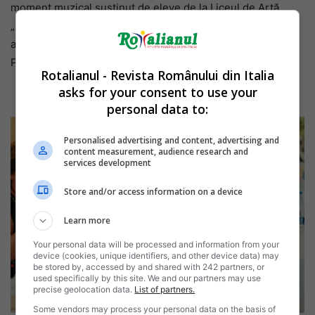
moment muzical susținut de eleve de la Liceul de Artă
„Gheorghe Tăttarescu”, premiate la nivel național pentru
aptitudinile artistice și prezente la tabăra de vară de la
Pavona.
Rotalianul - Revista Românului din Italia
asks for your consent to use your
personal data to:
Personalised advertising and content, advertising and
content measurement, audience research and
services development
Store and/or access information on a device
Learn more
Your personal data will be processed and information from your
device (cookies, unique identifiers, and other device data) may
be stored by, accessed by and shared with 242 partners, or
used specifically by this site. We and our partners may use
precise geolocation data.
List of partners.
Some vendors may process your personal data on the basis of