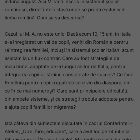
în luna august. Aici M. va fi înscris în sistemul școlar
românesc, direct într-o clasă unde se predă exclusiv în
limba română. Cum se va descurca?
Cazul lui M. A. nu este unic. Dacă acum 10, 15 ani, în Italia
s-a înregistrat un val de copii, veniți din România pentru
reîntregirea familiei, incluși în sistemul școlar italian, acum
asistăm la un flux contrar. Care au fost strategiile de
incluziune, adoptate de-a lungul anilor de Italia, pentru
integrarea copiilor străini, considerate de succes? Ce face
România pentru copiii repatriați care vin din diaspora, din
ce în ce mai numeroși? Care sunt principalele dificultăți,
din ambele sisteme, și ce strategii trebuie adoptate pentru
a ajuta copiii familiilor migrante?
Iată câteva din subiectele discutate în cadrul Conferinței –
Atelier, „Dire, fare, educare”, care a avut loc pe 14 iulie la
Villa Fornarola (Albano Laziale). Mai mulți experți din cele