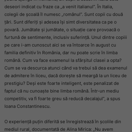
deseori indicat cu fraze ca „a venit italianul”. În Italia,
colegii de școală îl numesc „românul”. Sunt copii cu două
țări. Sunt diferiți și adesea își simt diversitatea ca pe o
povară. Jumătate și jumătate, o situație care provoacă o
furtună de sentimente, inclusiv suferință. Unul dintre copiii
pe care i-am cunoscut aici se va întoarce în august cu
familia definitiv în România, dar nu poate scrie în limba
română. Cum va face examenul la sfârșitul clasei a opta?
Cum se va descurca atunci când va trebui să dea examenul
de admitere în liceu, dacă dorește să meargă la un liceu de
prestigiu? Deși este foarte inteligent, este penalizat de
faptul că nu cunoaște bine limba română. Într-un mediu
competitiv, va fi foarte greu să reducă decalajul”, a spus
Ioana Constantinescu.
O experiență puțin diferită se înregistrează în școlile din
mediul rural, documentată de Alina Mirica: „Nu avem