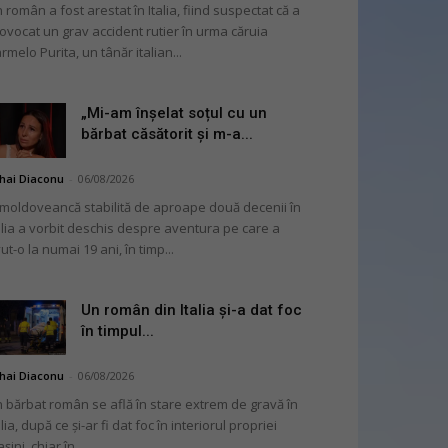
 român a fost arestat în Italia, fiind suspectat că a
ovocat un grav accident rutier în urma căruia
rmelo Purita, un tânăr italian...
„Mi-am înșelat soțul cu un
bărbat căsătorit și m-a...
hai Diaconu
-
06/08/2026
moldoveancă stabilită de aproape două decenii în
alia a vorbit deschis despre aventura pe care a
ut-o la numai 19 ani, în timp...
Un român din Italia și-a dat foc
în timpul...
hai Diaconu
-
06/08/2026
 bărbat român se află în stare extrem de gravă în
alia, după ce și-ar fi dat foc în interiorul propriei
șini, chiar în...