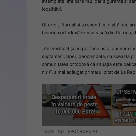
întâmplate. Îmi pare rău, dar siguranța și săn
localității.
Ulterior, Fiordalisi a revenit cu o altă declar
biserica ortodoxă românească din Patrica, d
„Am verificat și nu pot face asta, dar vom î
săptămâni. Sper, deocamdată, ca această prim
comunitatea ortodoxă că situația este delic
n.r.)”, a mai adăugat primarul citat de La Rep