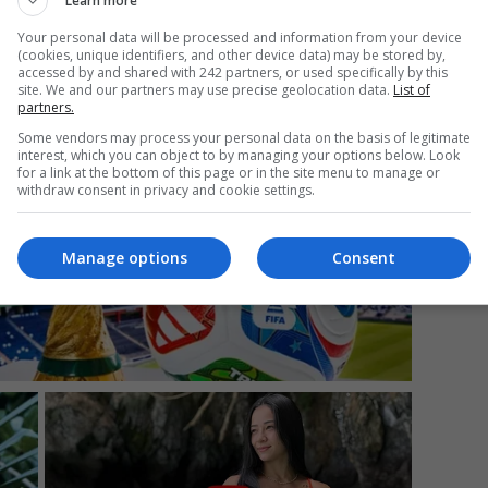
Learn more
Your personal data will be processed and information from your device
(cookies, unique identifiers, and other device data) may be stored by,
accessed by and shared with 242 partners, or used specifically by this
Da
site. We and our partners may use precise geolocation data.
List of
partners.
Un
an
Some vendors may process your personal data on the basis of legitimate
de
interest, which you can object to by managing your options below. Look
for a link at the bottom of this page or in the site menu to manage or
withdraw consent in privacy and cookie settings.
Manage options
Consent