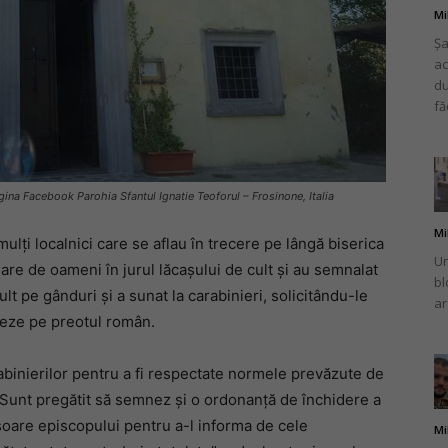
Mi
Șa
ac
du
fă
gina Facebook Parohia Sfantul Ignatie Teoforul – Frosinone, Italia
Mi
mulți localnici care se aflau în trecere pe lângă biserica
Un
re de oameni în jurul lăcașului de cult și au semnalat
bl
ult pe gânduri și a sunat la carabinieri, solicitându-le
ar
neze pe preotul român.
rabinierilor pentru a fi respectate normele prevăzute de
. Sunt pregătit să semnez și o ordonanță de închidere a
risoare episcopului pentru a-l informa de cele
Mi