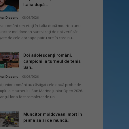
Italia după...
hai Diaconu
-
08/08/2026
se români cercetați în Italia după moartea unui
ncitor moldovean sunt vizați de noi verificări
gate de cele aproape patru ore în care nu...
Doi adolescenți români,
campioni la turneul de tenis
San...
hai Diaconu
-
08/08/2026
i juniori români au câștigat cele două probe de
mplu ale turneului San Marino Junior Open 2026.
lanțul lor a fost completat de un...
Muncitor moldovean, mort în
prima sa zi de muncă...