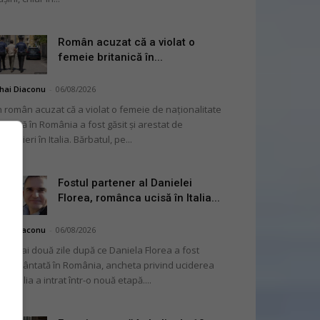
Român acuzat că a violat o
femeie britanică în...
hai Diaconu
-
06/08/2026
 român acuzat că a violat o femeie de naționalitate
itanică în România a fost găsit și arestat de
rabinieri în Italia. Bărbatul, pe...
Fostul partener al Danielei
Florea, românca ucisă în Italia...
hai Diaconu
-
06/08/2026
 numai două zile după ce Daniela Florea a fost
mormântată în România, ancheta privind uciderea
 în Italia a intrat într-o nouă etapă....