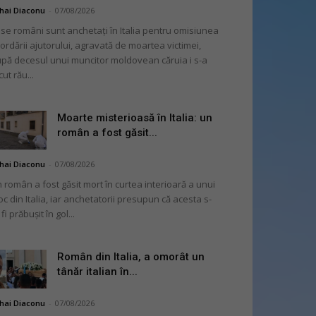
hai Diaconu
-
07/08/2026
se români sunt anchetați în Italia pentru omisiunea
ordării ajutorului, agravată de moartea victimei,
pă decesul unui muncitor moldovean căruia i s-a
cut rău...
Moarte misterioasă în Italia: un
român a fost găsit...
hai Diaconu
-
07/08/2026
 român a fost găsit mort în curtea interioară a unui
oc din Italia, iar anchetatorii presupun că acesta s-
 fi prăbușit în gol...
Român din Italia, a omorât un
tânăr italian în...
hai Diaconu
-
07/08/2026