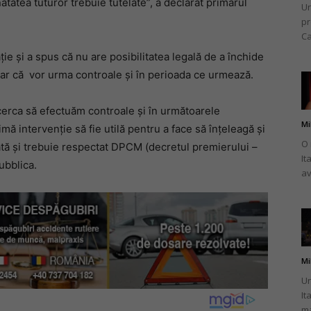
ătatea tuturor trebuie tutelate”, a declarat primarul
Un
pr
Ca
ație și a spus că nu are posibilitatea legală de a închide
ar că vor urma controale și în perioada ce urmează.
ncerca să efectuăm controale și în următoarele
Mi
ă intervenție să fie utilă pentru a face să înțeleagă și
O 
ată și trebuie respectat DPCM (decretul premierului –
It
ubblica.
av
Mi
Un
It
ma