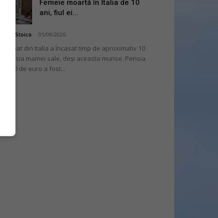
Femeie moartă în Italia de 10
ani, fiul ei...
niela Stoica
-
05/08/2026
 bărbat din Italia a încasat timp de aproximativ 10
i pensia mamei sale, deși aceasta murise. Pensia
 2.000 de euro a fost...