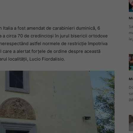
Mi
Șa
 Italia a fost amendat de carabinieri duminică, 6
mu
românului
 circa 70 de credincioși în jurul bisericii ortodoxe
le
, nerespectând astfel normele de restricție împotriva
l care a alertat forțele de ordine despre această
l localității, Lucio Fiordalisio.
din
Mi
Do
si
Bi
Italia