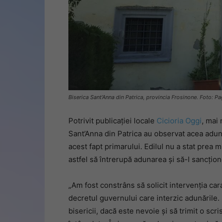
Biserica Sant’Anna din Patrica, provincia Frosinone. Foto: Pa
Potrivit publicației locale
Cicioria Oggi
, mai 
Sant’Anna din Patrica au observat acea aduna
acest fapt primarului. Edilul nu a stat prea m
astfel să întrerupă adunarea și să-l sancțio
„Am fost constrâns să solicit intervenția ca
decretul guvernului care interzic adunările
bisericii, dacă este nevoie și să trimit o sc