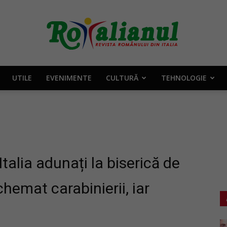
UTILE
EVENIMENTE
CULTURĂ
TEHNOLOGIE
Rotalianul
–
talia adunați la biserică de
chemat carabinierii, iar
Revista