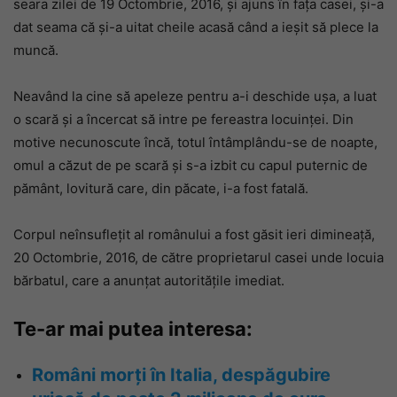
seara zilei de 19 Octombrie, 2016, și ajuns în fața casei, și-a
dat seama că și-a uitat cheile acasă când a ieșit să plece la
muncă.
Neavând la cine să apeleze pentru a-i deschide ușa, a luat
o scară și a încercat să intre pe fereastra locuinței. Din
motive necunoscute încă, totul întâmplându-se de noapte,
omul a căzut de pe scară și s-a izbit cu capul puternic de
pământ, lovitură care, din păcate, i-a fost fatală.
Corpul neînsuflețit al românului a fost găsit ieri dimineață,
20 Octombrie, 2016, de către proprietarul casei unde locuia
bărbatul, care a anunțat autoritățile imediat.
Te-ar mai putea interesa:
Români morți în Italia, despăgubire