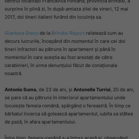
centrul localității Francavilla Fontana, provincia Brindisi, a
surprins în plină zi, în după-amiaza zilei de vineri, 12 mai
2017, doi tineri italieni furând din locuința sa.
Gianluca Greco
de la
Brindisi Report
relatează cum au
decurs lucrurile, începând din momentul în care cei doi
tineri infractori au pătruns în apartament și până în
momentul în care aceștia au fost arestați de către
carabinieri, în urma denunțului făcut de conaționala
noastră.
Antonio Suma
, de 23 de ani, și
Antonella Turrisi
, 20 de ani,
se pare că au pătruns în interiorul apartamentului unde
locuiește femeia română, spărgând o fereastră. În timp ce
bărbatul încerca să golească apartamentul, iubita sa stătea
de pază, în afara apartamentului.
Între timp, femeia română s-a întors acasă și, observând