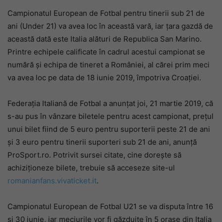
Campionatul European de Fotbal pentru tinerii sub 21 de
ani (Under 21) va avea loc în această vară, iar țara gazdă de
această dată este Italia alături de Republica San Marino.
Printre echipele calificate în cadrul acestui campionat se
numără și echipa de tineret a României, al cărei prim meci
va avea loc pe data de 18 iunie 2019, împotriva Croației.
Federația Italiană de Fotbal a anunțat joi, 21 martie 2019, că
s-au pus în vânzare biletele pentru acest campionat, prețul
unui bilet fiind de 5 euro pentru suporterii peste 21 de ani
și 3 euro pentru tinerii suporteri sub 21 de ani, anunță
ProSport.ro. Potrivit sursei citate, cine dorește să
achiziționeze bilete, trebuie să acceseze site-ul
romanianfans.vivaticket.it
.
Campionatul European de Fotbal U21 se va disputa între 16
și 30 iunie, iar meciurile vor fi găzduite în 5 orașe din Italia