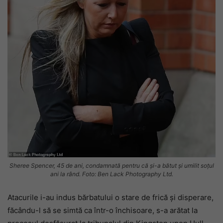
Sheree Spencer, 45 de ani, condamnată pentru că și-a bătut și umilit soțul
ani la rând. Foto: Ben Lack Photography Ltd.
Atacurile i-au indus bărbatului o stare de frică și disperare,
făcându-l să se simtă ca într-o închisoare, s-a arătat la