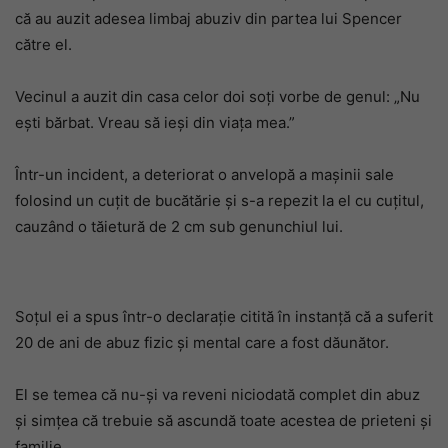
că au auzit adesea limbaj abuziv din partea lui Spencer
către el.
Vecinul a auzit din casa celor doi soți vorbe de genul: „Nu
ești bărbat. Vreau să ieși din viața mea.”
Într-un incident, a deteriorat o anvelopă a mașinii sale
folosind un cuțit de bucătărie și s-a repezit la el cu cuțitul,
cauzând o tăietură de 2 cm sub genunchiul lui.
Soțul ei a spus într-o declarație citită în instanță că a suferit
20 de ani de abuz fizic și mental care a fost dăunător.
El se temea că nu-și va reveni niciodată complet din abuz
și simțea că trebuie să ascundă toate acestea de prieteni și
familie.