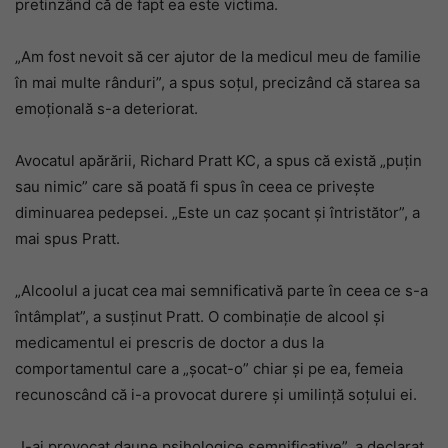
pretinzând că de fapt ea este victima.
„Am fost nevoit să cer ajutor de la medicul meu de familie
în mai multe rânduri”, a spus soțul, precizând că starea sa
emoțională s-a deteriorat.
Avocatul apărării, Richard Pratt KC, a spus că există „puțin
sau nimic” care să poată fi spus în ceea ce privește
diminuarea pedepsei. „Este un caz șocant și întristător”, a
mai spus Pratt.
„Alcoolul a jucat cea mai semnificativă parte în ceea ce s-a
întâmplat”, a susținut Pratt. O combinație de alcool și
medicamentul ei prescris de doctor a dus la
comportamentul care a „șocat-o” chiar și pe ea, femeia
recunoscând că i-a provocat durere și umilință soțului ei.
„I-ai provocat daune psihologice semnificative”, a declarat