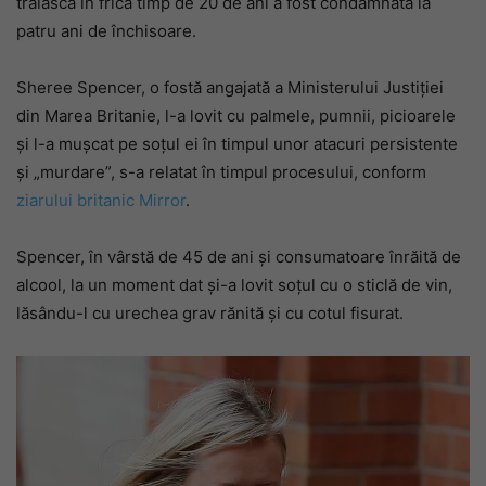
trăiască în frică timp de 20 de ani a fost condamnată la
patru ani de închisoare.
Sheree Spencer, o fostă angajată a Ministerului Justiției
din Marea Britanie, l-a lovit cu palmele, pumnii, picioarele
și l-a mușcat pe soțul ei în timpul unor atacuri persistente
și „murdare”, s-a relatat în timpul procesului, conform
ziarului britanic Mirror
.
Spencer, în vârstă de 45 de ani și consumatoare înrăită de
alcool, la un moment dat și-a lovit soțul cu o sticlă de vin,
lăsându-l cu urechea grav rănită și cu cotul fisurat.