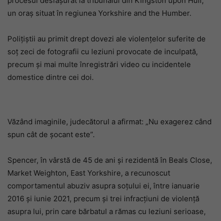
procesul desfășurat la tribunalul din Kingston upon Hull,
un oraș situat în regiunea Yorkshire and the Humber.
Polițiștii au primit drept dovezi ale violențelor suferite de
soț zeci de fotografii cu leziuni provocate de inculpată,
precum și mai multe înregistrări video cu incidentele
domestice dintre cei doi.
Văzând imaginile, judecătorul a afirmat: „Nu exagerez când
spun cât de șocant este”.
Spencer, în vârstă de 45 de ani și rezidentă în Beals Close,
Market Weighton, East Yorkshire, a recunoscut
comportamentul abuziv asupra soțului ei, între ianuarie
2016 și iunie 2021, precum și trei infracțiuni de violență
asupra lui, prin care bărbatul a rămas cu leziuni serioase,