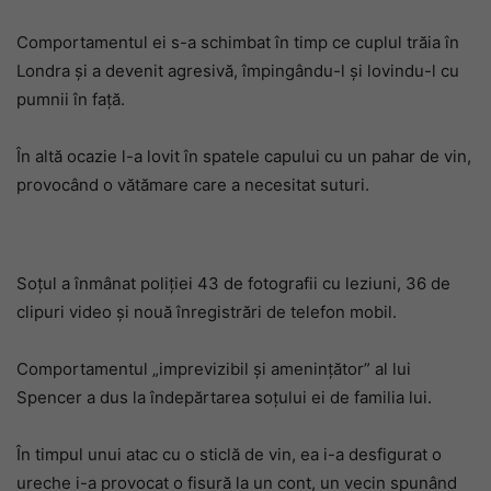
Comportamentul ei s-a schimbat în timp ce cuplul trăia în
Londra și a devenit agresivă, împingându-l și lovindu-l cu
pumnii în față.
În altă ocazie l-a lovit în spatele capului cu un pahar de vin,
provocând o vătămare care a necesitat suturi.
Soțul a înmânat poliției 43 de fotografii cu leziuni, 36 de
clipuri video și nouă înregistrări de telefon mobil.
Comportamentul „imprevizibil și amenințător” al lui
Spencer a dus la îndepărtarea soțului ei de familia lui.
În timpul unui atac cu o sticlă de vin, ea i-a desfigurat o
ureche i-a provocat o fisură la un cont, un vecin spunând