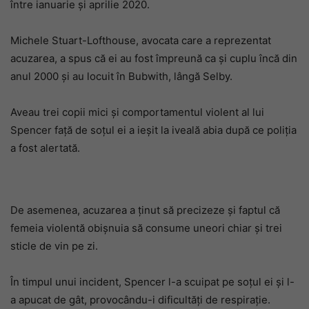
între ianuarie și aprilie 2020.
Michele Stuart-Lofthouse, avocata care a reprezentat
acuzarea, a spus că ei au fost împreună ca și cuplu încă din
anul 2000 și au locuit în Bubwith, lângă Selby.
Aveau trei copii mici și comportamentul violent al lui
Spencer față de soțul ei a ieșit la iveală abia după ce poliția
a fost alertată.
De asemenea, acuzarea a ținut să precizeze și faptul că
femeia violentă obișnuia să consume uneori chiar și trei
sticle de vin pe zi.
În timpul unui incident, Spencer l-a scuipat pe soțul ei și l-
a apucat de gât, provocându-i dificultăți de respirație.