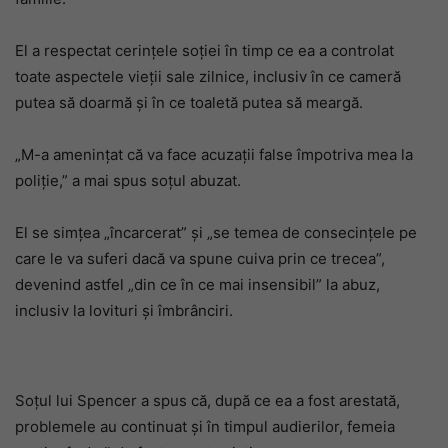
El a respectat cerințele soției în timp ce ea a controlat
toate aspectele vieții sale zilnice, inclusiv în ce cameră
putea să doarmă și în ce toaletă putea să meargă.
„M-a amenințat că va face acuzații false împotriva mea la
poliție,” a mai spus soțul abuzat.
El se simțea „încarcerat” și „se temea de consecințele pe
care le va suferi dacă va spune cuiva prin ce trecea”,
devenind astfel „din ce în ce mai insensibil” la abuz,
inclusiv la lovituri și îmbrânciri.
Soțul lui Spencer a spus că, după ce ea a fost arestată,
problemele au continuat și în timpul audierilor, femeia