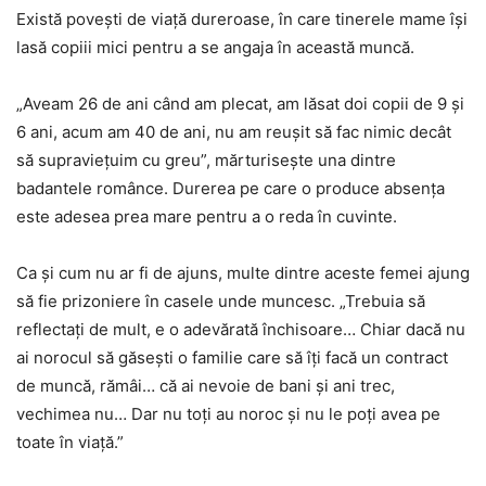
Există povești de viață dureroase, în care tinerele mame își
lasă copiii mici pentru a se angaja în această muncă.
„Aveam 26 de ani când am plecat, am lăsat doi copii de 9 și
6 ani, acum am 40 de ani, nu am reușit să fac nimic decât
să supraviețuim cu greu”, mărturisește una dintre
badantele românce. Durerea pe care o produce absența
este adesea prea mare pentru a o reda în cuvinte.
Ca și cum nu ar fi de ajuns, multe dintre aceste femei ajung
să fie prizoniere în casele unde muncesc. „Trebuia să
reflectați de mult, e o adevărată închisoare… Chiar dacă nu
ai norocul să găsești o familie care să îți facă un contract
de muncă, rămâi… că ai nevoie de bani și ani trec,
vechimea nu… Dar nu toți au noroc și nu le poți avea pe
toate în viață.”