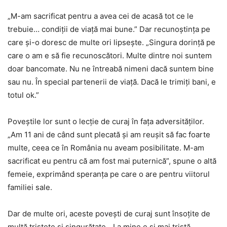
„M-am sacrificat pentru a avea cei de acasă tot ce le
trebuie… condiții de viață mai bune.” Dar recunoștința pe
care și-o doresc de multe ori lipsește. „Singura dorință pe
care o am e să fie recunoscători. Multe dintre noi suntem
doar bancomate. Nu ne întreabă nimeni dacă suntem bine
sau nu. În special partenerii de viață. Dacă le trimiți bani, e
totul ok.”
Poveștile lor sunt o lecție de curaj în fața adversităților.
„Am 11 ani de când sunt plecată și am reușit să fac foarte
multe, ceea ce în România nu aveam posibilitate. M-am
sacrificat eu pentru că am fost mai puternică”, spune o altă
femeie, exprimând speranța pe care o are pentru viitorul
familiei sale.
Dar de multe ori, aceste povești de curaj sunt însoțite de
multă tristețe și singurătate. „La mine e și mai tristă