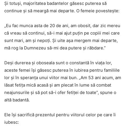
Și totuși, majoritatea badantelor găsesc puterea să
continue și să meargă mai departe. O femeie povestește:
„Eu fac munca asta de 20 de ani, am obosit, dar zic mereu
că vreau să continui, să-i mai ajut puțin pe copiii mei care
sunt mari, am și nepoți. Și uite așa mergem mai departe,
mă rog la Dumnezeu să-mi dea putere și răbdare.”
Deși durerea și oboseala sunt o constantă în viața lor,
aceste femei își găsesc puterea în iubirea pentru familiile
lor și în speranța unui viitor mai bun. „Am 53 ani acum, am
lăsat fetița mică acasă și am plecat în lume să combat
neajunsurile și să pot să-i ofer fetiței de toate”, spune o
altă badantă.
Ele își sacrifică prezentul pentru viitorul celor pe care îi
iubesc: