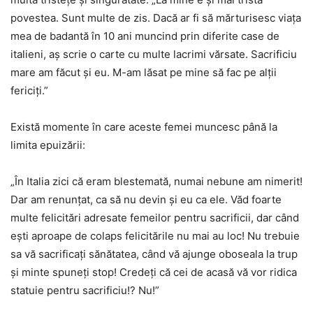
povestea. Sunt multe de zis. Dacă ar fi să mărturisesc viața
mea de badantă în 10 ani muncind prin diferite case de
italieni, aș scrie o carte cu multe lacrimi vărsate. Sacrificiu
mare am făcut și eu. M-am lăsat pe mine să fac pe alții
fericiți.”
Există momente în care aceste femei muncesc până la
limita epuizării:
„În Italia zici că eram blestemată, numai nebune am nimerit!
Dar am renunțat, ca să nu devin și eu ca ele. Văd foarte
multe felicitări adresate femeilor pentru sacrificii, dar când
ești aproape de colaps felicitările nu mai au loc! Nu trebuie
sa vă sacrificați sănătatea, când vă ajunge oboseala la trup
și minte spuneți stop! Credeți că cei de acasă vă vor ridica
statuie pentru sacrificiu!? Nu!”