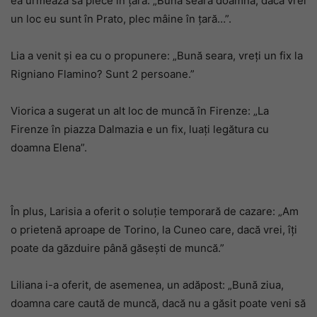
ea urmează să plece în țară: „Bună seara doamnă, dacă vrei
un loc eu sunt în Prato, plec mâine în țară…”.
Lia a venit și ea cu o propunere: „Bună seara, vreți un fix la
Rigniano Flamino? Sunt 2 persoane.”
Viorica a sugerat un alt loc de muncă în Firenze: „La
Firenze în piazza Dalmazia e un fix, luați legătura cu
doamna Elena”.
În plus, Larisia a oferit o soluție temporară de cazare: „Am
o prietenă aproape de Torino, la Cuneo care, dacă vrei, îți
poate da găzduire până găsești de muncă.”
Liliana i-a oferit, de asemenea, un adăpost: „Bună ziua,
doamna care caută de muncă, dacă nu a găsit poate veni să