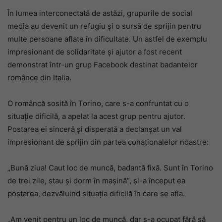
În lumea interconectată de astăzi, grupurile de social
media au devenit un refugiu și o sursă de sprijin pentru
multe persoane aflate în dificultate. Un astfel de exemplu
impresionant de solidaritate și ajutor a fost recent
demonstrat într-un grup Facebook destinat badantelor
românce din Italia.
O româncă sosită în Torino, care s-a confruntat cu o
situație dificilă, a apelat la acest grup pentru ajutor.
Postarea ei sinceră și disperată a declanșat un val
impresionant de sprijin din partea conaționalelor noastre:
„Bună ziua! Caut loc de muncă, badantă fixă. Sunt în Torino
de trei zile, stau și dorm în mașină”, și-a început ea
postarea, dezvăluind situația dificilă în care se afla.
„Am venit pentru un loc de muncă, dar s-a ocupat fără să