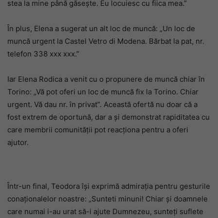
stea la mine până găsește. Eu locuiesc cu fiica mea.”
În plus, Elena a sugerat un alt loc de muncă: „Un loc de
muncă urgent la Castel Vetro di Modena. Bărbat la pat, nr.
telefon 338 xxx xxx.”
Iar Elena Rodica a venit cu o propunere de muncă chiar în
Torino: „Vă pot oferi un loc de muncă fix la Torino. Chiar
urgent. Vă dau nr. în privat”. Această ofertă nu doar că a
fost extrem de oportună, dar a și demonstrat rapiditatea cu
care membrii comunității pot reacționa pentru a oferi
ajutor.
Într-un final, Teodora își exprimă admirația pentru gesturile
conaționalelor noastre: „Sunteti minuni! Chiar și doamnele
care numai i-au urat să-i ajute Dumnezeu, sunteți suflete