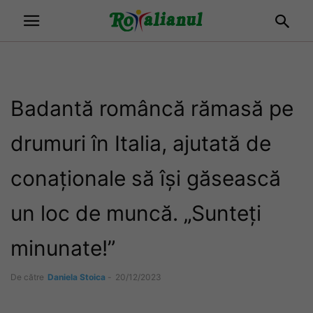
Badantă româncă rămasă pe
drumuri în Italia, ajutată de
conaționale să își găsească
un loc de muncă. „Sunteți
minunate!”
De către
Daniela Stoica
-
20/12/2023