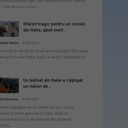
i pensia mamei sale, deși aceasta murise. Pensia
 2.000 de euro a fost...
Sfârșit tragic pentru un român
din Italia, găsit mort...
niela Stoica
-
05/08/2026
 român în vârstă de 54 de ani a fost găsit fără viață
 locuința sa din Italia, după ce vecinii, îngrijorați că
...
Un bărbat din Italia a câștigat
un milion de...
hai Diaconu
-
05/08/2026
 bilet câștigător de un milion de euro a fost
cuperat dintre gunoaie în Italia, după ce
oprietarul său l-a abandonat din greșeală,
nvins...