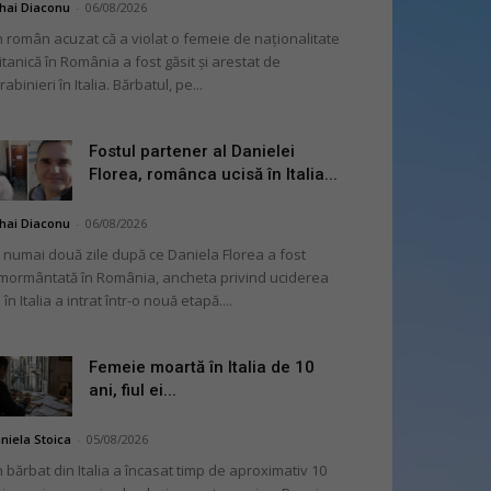
hai Diaconu
-
06/08/2026
 român acuzat că a violat o femeie de naționalitate
itanică în România a fost găsit și arestat de
rabinieri în Italia. Bărbatul, pe...
Fostul partener al Danielei
Florea, românca ucisă în Italia...
hai Diaconu
-
06/08/2026
 numai două zile după ce Daniela Florea a fost
mormântată în România, ancheta privind uciderea
 în Italia a intrat într-o nouă etapă....
Femeie moartă în Italia de 10
ani, fiul ei...
niela Stoica
-
05/08/2026
 bărbat din Italia a încasat timp de aproximativ 10