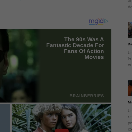
an
de
Da
Un
în
nu
Mi
Un
re
pr
co