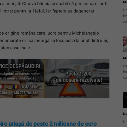
Mi
a unui jaf. Cineva bănuia probabil că pensionarul ar fi
Un
i intrat pentru a-l jefui, iar faptele au degenerat
br
ca
a de origine română care lucra pentru Michelangelo
nenumărate ori să meargă să locuiască la unul dintre ei,
tatea casei sale.
Mi
La
în
sa
Da
Un
ire uriașă de peste 2 milioane de euro