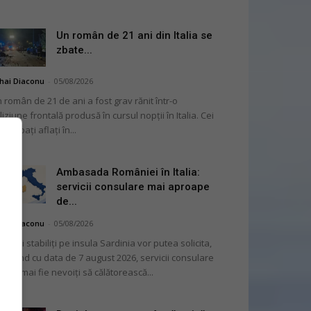
Un român de 21 ani din Italia se
zbate...
hai Diaconu
-
05/08/2026
 român de 21 de ani a fost grav rănit într-o
liziune frontală produsă în cursul nopții în Italia. Cei
i bărbați aflați în...
Ambasada României în Italia:
servicii consulare mai aproape
de...
hai Diaconu
-
05/08/2026
mânii stabiliți pe insula Sardinia vor putea solicita,
cepând cu data de 7 august 2026, servicii consulare
ră să mai fie nevoiți să călătorească...