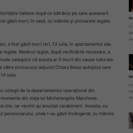
toritățile italiene după ce bătrânul pe care aceasta îl
Mi
ost găsit mort, în casă, cu mâinile și picioarele legate,
O 
It
românului
av
, a fost găsit mort ieri, 13 iulie, în apartamentul său
le legate. Medicul legist, după verificările necesare, a
clude categoric că acesta ar fi murit din cauze naturale.
de către procurorul adjunct Chiara Bisso autopsia care
din
14 iulie.
Mi
Un
 cu colegii de la departamentul operațional din
It
ma
e momente din viața lui Michelangelo Marchese.
 zile, iar vecinii au anunțat carabinierii. Aceștia, cu
Italia
ul pensionarului, unde l-au găsit însângerat, cu mâinile