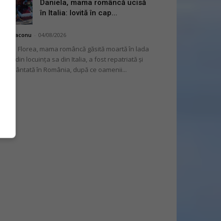
Daniela, mama româncă ucisă
în Italia: lovită în cap...
hai Diaconu
-
04/08/2026
niela Florea, mama româncă găsită moartă în lada
tului din locuința sa din Italia, a fost repatriată și
mormântată în România, după ce oamenii...