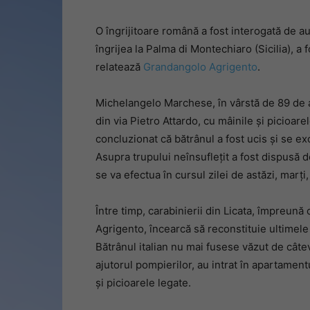
O îngrijitoare română a fost interogată de au
îngrijea la Palma di Montechiaro (Sicilia), a f
relatează
Grandangolo Agrigento
.
Michelangelo Marchese, în vârstă de 89 de ani
din via Pietro Attardo, cu mâinile și picioare
concluzionat că bătrânul a fost ucis și se ex
Asupra trupului neînsuflețit a fost dispusă 
se va efectua în cursul zilei de astăzi, marți, 
Între timp, carabinierii din Licata, împreună
Agrigento, încearcă să reconstituie ultimel
Bătrânul italian nu mai fusese văzut de câteva
ajutorul pompierilor, au intrat în apartament
și picioarele legate.