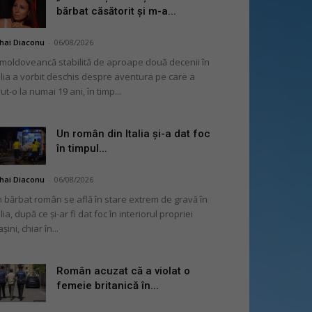
bărbat căsătorit și m-a...
hai Diaconu
-
06/08/2026
moldoveancă stabilită de aproape două decenii în
alia a vorbit deschis despre aventura pe care a
ut-o la numai 19 ani, în timp...
Un român din Italia și-a dat foc
în timpul...
hai Diaconu
-
06/08/2026
 bărbat român se află în stare extrem de gravă în
alia, după ce și-ar fi dat foc în interiorul propriei
șini, chiar în...
Român acuzat că a violat o
femeie britanică în...