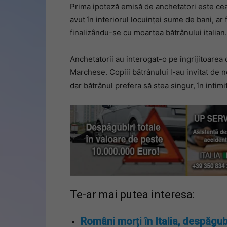
Prima ipoteză emisă de anchetatori este cea 
avut în interiorul locuinței sume de bani, ar f
finalizându-se cu moartea bătrânului italian.
Anchetatorii au interogat-o pe îngrijitoare
Marchese. Copiii bătrânului l-au invitat de 
dar bătrânul prefera să stea singur, în intimi
Te-ar mai putea interesa:
Români morți în Italia, despăgub