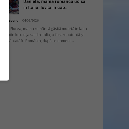
Daniela, mama româncă ucisă
în Italia: lovită în cap...
hai Diaconu
-
04/08/2026
niela Florea, mama româncă găsită moartă în lada
tului din locuința sa din Italia, a fost repatriată și
mormântată în România, după ce oamenii...