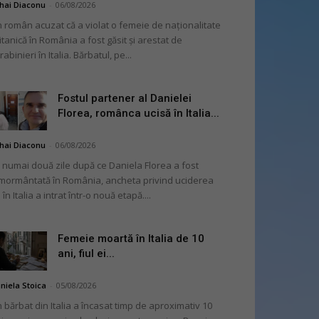
hai Diaconu
-
06/08/2026
 român acuzat că a violat o femeie de naționalitate
itanică în România a fost găsit și arestat de
rabinieri în Italia. Bărbatul, pe...
Fostul partener al Danielei
Florea, românca ucisă în Italia...
hai Diaconu
-
06/08/2026
 numai două zile după ce Daniela Florea a fost
mormântată în România, ancheta privind uciderea
 în Italia a intrat într-o nouă etapă....
Femeie moartă în Italia de 10
ani, fiul ei...
niela Stoica
-
05/08/2026
 bărbat din Italia a încasat timp de aproximativ 10