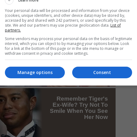
Learn more
Your personal data will be processed and information from your device
(cookies, unique identifiers, and other device data) may be stored by,
accessed by and shared with 242 partners, or used specifically by this
Mi
site. We and our partners may use precise geolocation data.
List of
partners.
Da
pa
Some vendors may process your personal data on the basis of legitimate
în
interest, which you can object to by managing your options below. Look
for a link at the bottom of this page or in the site menu to manage or
withdraw consent in privacy and cookie settings.
Manage options
Consent