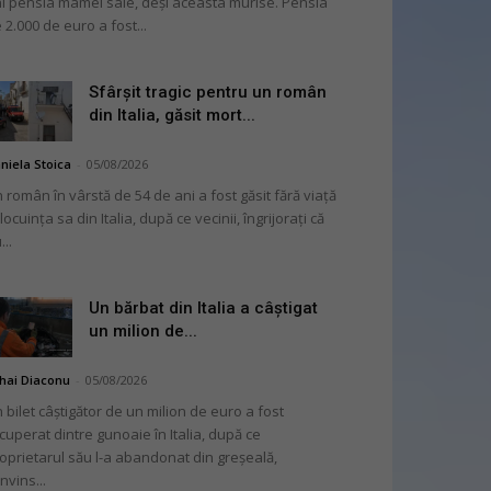
i pensia mamei sale, deși aceasta murise. Pensia
 2.000 de euro a fost...
Sfârșit tragic pentru un român
din Italia, găsit mort...
niela Stoica
-
05/08/2026
 român în vârstă de 54 de ani a fost găsit fără viață
 locuința sa din Italia, după ce vecinii, îngrijorați că
...
Un bărbat din Italia a câștigat
un milion de...
hai Diaconu
-
05/08/2026
 bilet câștigător de un milion de euro a fost
cuperat dintre gunoaie în Italia, după ce
oprietarul său l-a abandonat din greșeală,
nvins...