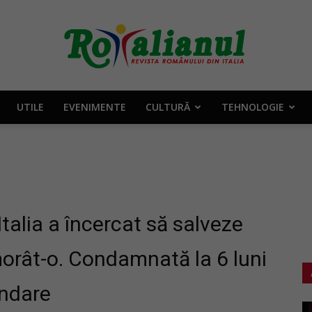
UTILE
EVENIMENTE
CULTURĂ
TEHNOLOGIE
Rotalianul
–
alia a încercat să salveze
morât-o. Condamnată la 6 luni
endare
Revista