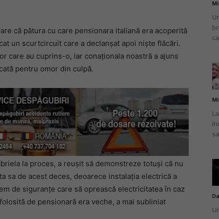
Mi
Un
br
rare că pătura cu care pensionara italiană era acoperită
ca
at un scurtcircuit care a declanșat apoi niște flăcări.
ilor care au cuprins-o, iar conaționala noastră a ajuns
decată pentru omor din culpă.
Mi
La
în
sa
briela la proces, a reușit să demonstreze totuși că nu
ta sa de acest deces, deoarece instalația electrică a
tem de siguranțe care să oprească electricitatea în caz
Da
ă folosită de pensionară era veche, a mai subliniat
Un