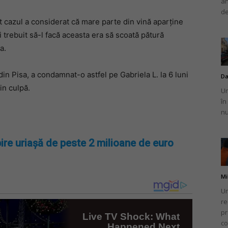
an
de
t cazul a considerat că mare parte din vină aparține
 trebuit să-l facă aceasta era să scoată pătură
a.
din Pisa, a condamnat-o astfel pe Gabriela L. la 6 luni
Da
n culpă.
Un
în
nu
ire uriașă de peste 2 milioane de euro
Mi
Un
re
pr
co