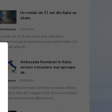
Un român de 21 ani din Italia se
zbate...
hai Diaconu
-
05/08/2026
 român de 21 de ani a fost grav rănit într-o
liziune frontală produsă în cursul nopții în Italia. Cei
i bărbați aflați în...
Ambasada României în Italia:
servicii consulare mai aproape
de...
hai Diaconu
-
05/08/2026
mânii stabiliți pe insula Sardinia vor putea solicita,
cepând cu data de 7 august 2026, servicii consulare
ră să mai fie nevoiți să călătorească...