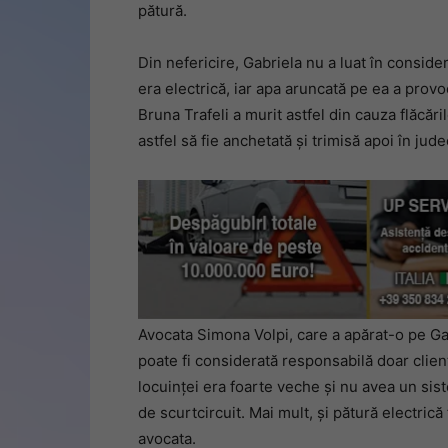
pătură.
Din nefericire, Gabriela nu a luat în conside
era electrică, iar apa aruncată pe ea a provoc
Bruna Trafeli a murit astfel din cauza flăcăr
astfel să fie anchetată și trimisă apoi în ju
Avocata Simona Volpi, care a apărat-o pe Ga
poate fi considerată responsabilă doar clien
locuinței era foarte veche și nu avea un sis
de scurtcircuit. Mai mult, și pătură electric
avocata.