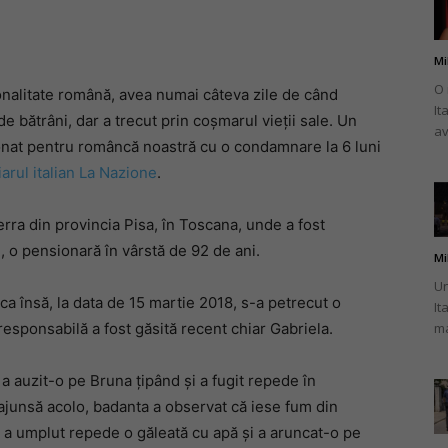
Mi
O 
ționalitate română, avea numai câteva zile de când
It
românului
 de bătrâni, dar a trecut prin coșmarul vieții sale. Un
av
onat pentru româncă noastră cu o condamnare la 6 luni
iarul italian La Nazione
.
rra din provincia Pisa, în Toscana, unde a fost
din
, o pensionară în vârstă de 92 de ani.
Mi
Un
a însă, la data de 15 martie 2018, s-a petrecut o
It
responsabilă a fost găsită recent chiar Gabriela.
ma
Italia
 auzit-o pe Bruna țipând și a fugit repede în
ajunsă acolo, badanta a observat că iese fum din
r a umplut repede o găleată cu apă și a aruncat-o pe