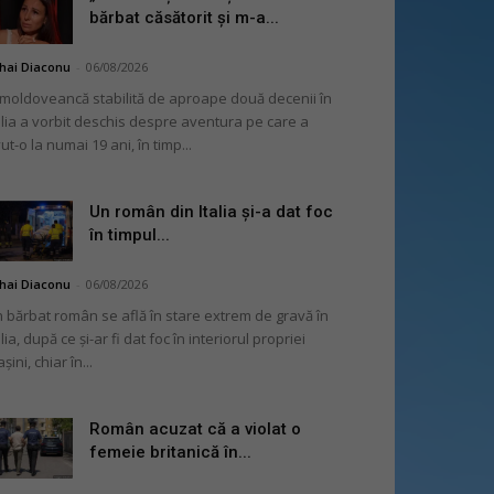
bărbat căsătorit și m-a...
hai Diaconu
-
06/08/2026
moldoveancă stabilită de aproape două decenii în
alia a vorbit deschis despre aventura pe care a
ut-o la numai 19 ani, în timp...
Un român din Italia și-a dat foc
în timpul...
hai Diaconu
-
06/08/2026
 bărbat român se află în stare extrem de gravă în
alia, după ce și-ar fi dat foc în interiorul propriei
șini, chiar în...
Român acuzat că a violat o
femeie britanică în...