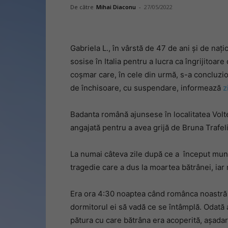
De către
Mihai Diaconu
-
27/05/2022
Gabriela L., în vârstă de 47 de ani și de na
sosise în Italia pentru a lucra ca îngrijitoare
coșmar care, în cele din urmă, s-a concluzi
de închisoare, cu suspendare, informează
z
Badanta română ajunsese în localitatea Volte
angajată pentru a avea grijă de Bruna Trafeli
La numai câteva zile după ce a început munc
tragedie care a dus la moartea bătrânei, iar 
Era ora 4:30 noaptea când românca noastră a
dormitorul ei să vadă ce se întâmplă. Odată 
pătura cu care bătrâna era acoperită, așada