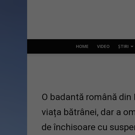
HOME
VIDEO
ȘTIRI
O badantă română din It
viața bătrânei, dar a o
de închisoare cu susp