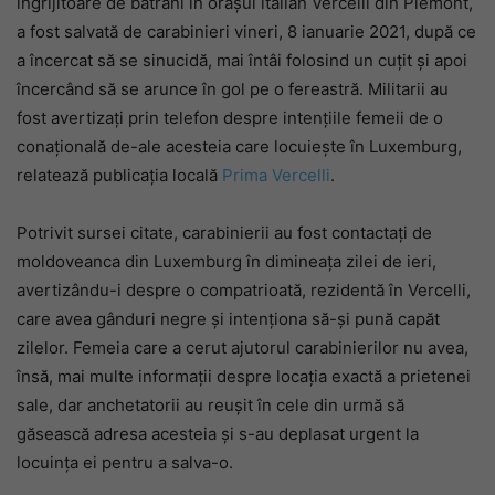
îngrijitoare de bătrâni în orașul italian Vercelli din Piemont,
a fost salvată de carabinieri vineri, 8 ianuarie 2021, după ce
a încercat să se sinucidă, mai întâi folosind un cuțit și apoi
încercând să se arunce în gol pe o fereastră. Militarii au
fost avertizați prin telefon despre intențiile femeii de o
conațională de-ale acesteia care locuiește în Luxemburg,
relatează publicația locală
Prima Vercelli
.
Potrivit sursei citate, carabinierii au fost contactați de
moldoveanca din Luxemburg în dimineața zilei de ieri,
avertizându-i despre o compatrioată, rezidentă în Vercelli,
care avea gânduri negre și intenționa să-și pună capăt
zilelor. Femeia care a cerut ajutorul carabinierilor nu avea,
însă, mai multe informații despre locația exactă a prietenei
sale, dar anchetatorii au reușit în cele din urmă să
găsească adresa acesteia și s-au deplasat urgent la
locuința ei pentru a salva-o.