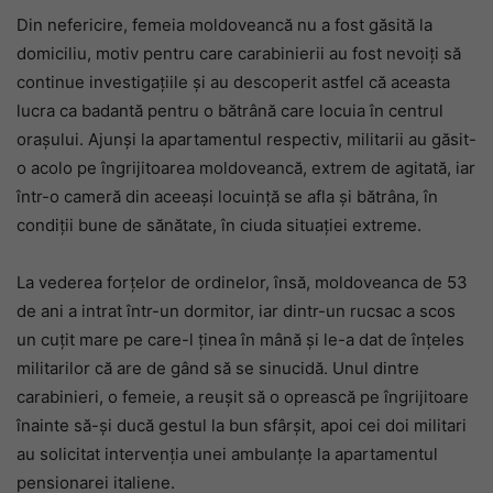
Din nefericire, femeia moldoveancă nu a fost găsită la
domiciliu, motiv pentru care carabinierii au fost nevoiți să
continue investigațiile și au descoperit astfel că aceasta
lucra ca badantă pentru o bătrână care locuia în centrul
orașului. Ajunși la apartamentul respectiv, militarii au găsit-
o acolo pe îngrijitoarea moldoveancă, extrem de agitată, iar
într-o cameră din aceeași locuință se afla și bătrâna, în
condiții bune de sănătate, în ciuda situației extreme.
La vederea forțelor de ordinelor, însă, moldoveanca de 53
de ani a intrat într-un dormitor, iar dintr-un rucsac a scos
un cuțit mare pe care-l ținea în mână și le-a dat de înțeles
militarilor că are de gând să se sinucidă. Unul dintre
carabinieri, o femeie, a reușit să o oprească pe îngrijitoare
înainte să-și ducă gestul la bun sfârșit, apoi cei doi militari
au solicitat intervenția unei ambulanțe la apartamentul
pensionarei italiene.