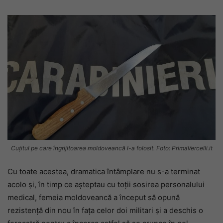
Cuțitul pe care îngrijitoarea moldoveancă l-a folosit. Foto: PrimaVercelli.it
Cu toate acestea, dramatica întâmplare nu s-a terminat
acolo și, în timp ce așteptau cu toții sosirea personalului
medical, femeia moldoveancă a început să opună
rezistență din nou în fața celor doi militari și a deschis o