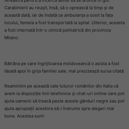
fereastră pentru a încerca astfel să se arunce în gol.
Carabinierii au reușit, însă, să o oprească la timp și de
această dată, iar de îndată ce ambulanța a sosit la fața
locului, femeia a fost transportată la spital. Ulterior, aceasta
a fost internată într-o clinică psihiatrică din provincia
Milano.
Bătrâna pe care îngrijitoarea moldoveancă o asista a fost
lăsată apoi în grija familiei sale, mai precizează sursa citată.
Reamintim pe această cale tuturor românilor din Italia că
avem la dispoziție linii telefonice și chat-uri online care pot
ajuta oamenii să treacă peste aceste gânduri negre sau pot
ajuta apropiații acestora să-i îndrume spre alegeri mai
bune. Acestea sunt: