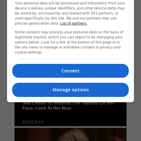
Your personal data will be processed and information from your
device (cookies, unique identifiers, and other device data) may
be stored by, accessed by and shared with 242 partners, or
used specifically by this site. We and our partners may use
precise geolocation data.
List of partners.
Some vendors may process your personal data on the basis of
legitimate interest, which you can object to by managing your
options below. Look for a link at the bottom of this page or in
the site menu to manage or withdraw consent in privacy and
cookie settings.
Consent
Manage options