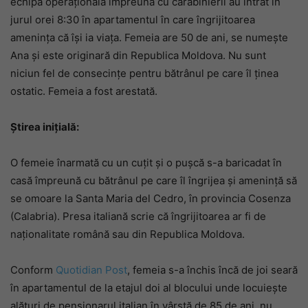
echipa operațională împreună cu carabinierii au intrat în
jurul orei 8:30 în apartamentul în care îngrijitoarea
amenința că își ia viața. Femeia are 50 de ani, se numește
Ana și este originară din Republica Moldova. Nu sunt
niciun fel de consecințe pentru bătrânul pe care îl ținea
ostatic. Femeia a fost arestată.
Știrea inițială:
O femeie înarmată cu un cuțit și o pușcă s-a baricadat în
casă împreună cu bătrânul pe care îl îngrijea și amenință să
se omoare la Santa Maria del Cedro, în provincia Cosenza
(Calabria). Presa italiană scrie că îngrijitoarea ar fi de
naționalitate română sau din Republica Moldova.
Conform
Quotidian Post
, femeia s-a închis încă de joi seară
în apartamentul de la etajul doi al blocului unde locuiește
alături de pensionarul italian în vârstă de 85 de ani, nu