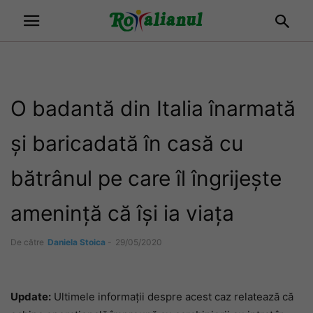
O badantă din Italia înarmată
și baricadată în casă cu
bătrânul pe care îl îngrijește
amenință că își ia viața
De către
Daniela Stoica
-
29/05/2020
Update:
Ultimele informații despre acest caz relatează că