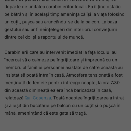
departe de unitatea carabinierilor locali. Ea îl ține ostatic
pe bătrân și în același timp amenință că își ia viața folosind
un cuțit, pușca sau aruncându-se de la balcon. La baza
gestului său ar fi neînțelegeri din interiorul conviețuirii
dintre cei doi și a raportului de muncă.
Carabinierii care au intervenit imediat la fața locului au
încercat să o calmeze pe îngrijitoare și împreună cu un
membru al familiei persoanei asistate de către aceasta au
insistat să poată intra în casă. Atmosfera tensionată a fost
menținută de femeie pentru întreaga noapte, la ora 7:30
din această dimineață ea era încă baricadată în casă,
relatează
Qui Cosenza
. Toată noaptea îngrijitoarea a intrat
și a ieșit din bucătărie pe balcon cu un cuțit și o pușcă în
mână, amenințând că este gata să tragă.