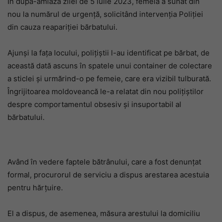
În după-amiaza zilei de 5 iulie 2023, femeia a sunat din
nou la numărul de urgență, solicitând intervenția Poliției
din cauza reapariției bărbatului.
Ajunși la fața locului, polițiștii l-au identificat pe bărbat, de
această dată ascuns în spatele unui container de colectare
a sticlei și urmărind-o pe femeie, care era vizibil tulburată.
Îngrijitoarea moldoveancă le-a relatat din nou polițiștilor
despre comportamentul obsesiv și insuportabil al
bărbatului.
Având în vedere faptele bătrânului, care a fost denunțat
formal, procurorul de serviciu a dispus arestarea acestuia
pentru hărțuire.
El a dispus, de asemenea, măsura arestului la domiciliu