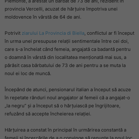
Piemonte, a arestat un bărbat de 73 de ani, rezident în
provincia Vercelli, acuzat de hărțuire împotriva unei
moldovence în vârstă de 64 de ani.
Potrivit
ziarului La Provincia di Biella
, conflictul ar fi început
în urma unei presupuse relații sentimentale între cei doi,
care s-a încheiat când femeia, angajată ca badantă pentru
o doamnă în vârstă din localitatea menționată mai sus, a
părăsit casa bărbatului de 73 de ani pentru a se muta la
noul ei loc de muncă.
Începând de atunci, pensionarul italian a început să acuze
în repetate rânduri noul angajator al femeii că a angajat-o
„la negru” și a început să o hărțuiască pe îngrijitoare,
refuzând să accepte încheierea relației.
Hărțuirea a constat în principal în urmărirea constantă a
femeii și încercările de a o convinge să renunțe la noul loc