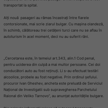
transportat la spital.
Alți nouă pasageri au rămas încastrați între fiarele
contorsionate, mai scrie ziarul bulgar. Cu mașina olandeză,
în schimb, călătoreau trei cetățeni turci care nu se aflau în
autoturism în acel moment, deci nu au suferit răni.
„Cercetarea este, în temeiul art.343, alin.1 Cod penal,
pentru uciderea din culpă a mai multor persoane. Cei doi
conducători auto au fost reținuți. Li s-au efectuat testări
alcoolice, probele au fost negative. Prin ordinul șefului.
procuror Ivan Gheshev, ancheta este preluată de Serviciul
Național de Investigatii sub supravegherea Parchetului
Raional din Veliko Tarnovo”, au anunțat autoritățile bulgare.