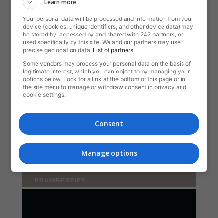
Learn more
Your personal data will be processed and information from your
device (cookies, unique identifiers, and other device data) may
be stored by, accessed by and shared with 242 partners, or
used specifically by this site. We and our partners may use
precise geolocation data.
List of partners.
Some vendors may process your personal data on the basis of
legitimate interest, which you can object to by managing your
options below. Look for a link at the bottom of this page or in
the site menu to manage or withdraw consent in privacy and
cookie settings.
Consent
Manage options