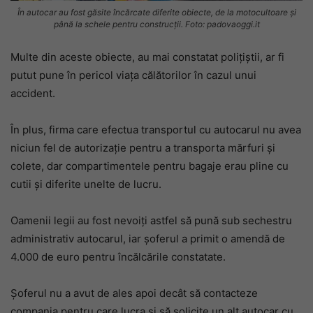
În autocar au fost găsite încărcate diferite obiecte, de la motocultoare și
până la schele pentru construcții. Foto: padovaoggi.it
Multe din aceste obiecte, au mai constatat polițiștii, ar fi
putut pune în pericol viața călătorilor în cazul unui
accident.
În plus, firma care efectua transportul cu autocarul nu avea
niciun fel de autorizație pentru a transporta mărfuri și
colete, dar compartimentele pentru bagaje erau pline cu
cutii și diferite unelte de lucru.
Oamenii legii au fost nevoiți astfel să pună sub sechestru
administrativ autocarul, iar șoferul a primit o amendă de
4.000 de euro pentru încălcările constatate.
Șoferul nu a avut de ales apoi decât să contacteze
compania pentru care lucra și să solicite un alt autocar cu