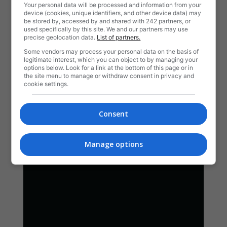
Your personal data will be processed and information from your
device (cookies, unique identifiers, and other device data) may
be stored by, accessed by and shared with 242 partners, or
used specifically by this site. We and our partners may use
precise geolocation data.
List of partners.
Some vendors may process your personal data on the basis of
legitimate interest, which you can object to by managing your
options below. Look for a link at the bottom of this page or in
the site menu to manage or withdraw consent in privacy and
cookie settings.
Consent
Manage options