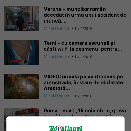
Verona – muncitor român
decedat în urma unui accident de
muncă....
Mihai Diaconu
-
11/11/2016
Terni – cu camera ascunsă și
căști wi-fi la examenul pentru...
Mihai Diaconu
-
11/11/2016
VIDEO: circula pe contrasens pe
autostradă, în stare de ebrietate.
Arestată...
Mihai Diaconu
-
11/11/2016
Roma – marți, 15 noiembrie, grevă
pe mijloacele de transport în...
Mihai Diaconu
-
10/11/2016