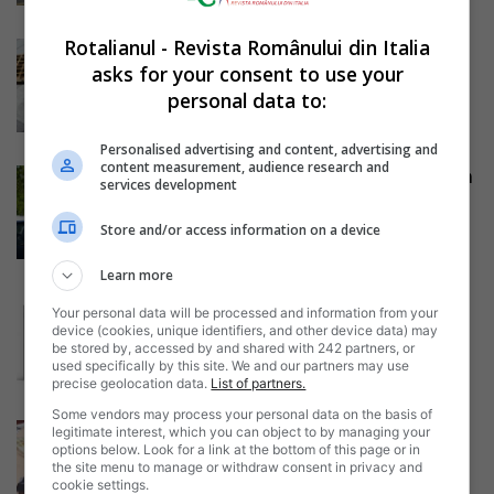
Rotalianul - Revista Românului din Italia
Frosinone – făt de 4 luni găsit în
asks for your consent to use your
conductele de canalizare....
personal data to:
Mihai Diaconu
-
10/11/2016
Personalised advertising and content, advertising and
content measurement, audience research and
Caserta – tânăr român lovit de un
services development
camion, decedat în drum...
Mihai Diaconu
-
09/11/2016
Store and/or access information on a device
Learn more
Participă la concursul ”Ce-ți
Your personal data will be processed and information from your
doresc eu ție, dulce Românie” și
device (cookies, unique identifiers, and other device data) may
ai...
be stored by, accessed by and shared with 242 partners, or
used specifically by this site. We and our partners may use
Mihai Diaconu
-
09/11/2016
precise geolocation data.
List of partners.
Some vendors may process your personal data on the basis of
Savona – româncă de 19 ani,
legitimate interest, which you can object to by managing your
options below. Look for a link at the bottom of this page or in
gravidă, găsită cu un pistol...
the site menu to manage or withdraw consent in privacy and
Mihai Diaconu
-
09/11/2016
cookie settings.