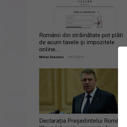
Românii din străinătate pot plăti
de acum taxele și impozitele
online...
Mihai Diaconu
-
14/12/2016
Declarația Președintelui Românie