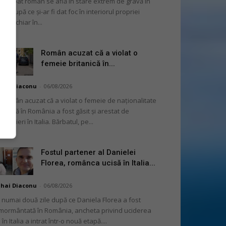
 bărbat român se află în stare extrem de gravă în
alia, după ce și-ar fi dat foc în interiorul propriei
șini, chiar în...
Român acuzat că a violat o
femeie britanică în...
hai Diaconu
-
06/08/2026
 român acuzat că a violat o femeie de naționalitate
itanică în România a fost găsit și arestat de
rabinieri în Italia. Bărbatul, pe...
Fostul partener al Danielei
Florea, românca ucisă în Italia...
hai Diaconu
-
06/08/2026
 numai două zile după ce Daniela Florea a fost
mormântată în România, ancheta privind uciderea
 în Italia a intrat într-o nouă etapă....