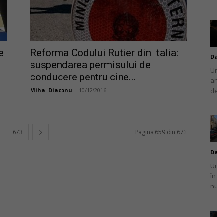
e
Reforma Codului Rutier din Italia:
Da
suspendarea permisului de
Un
conducere pentru cine...
an
Mihai Diaconu
-
10/12/2016
de
673
Pagina 659 din 673
Da
Un
în
nu