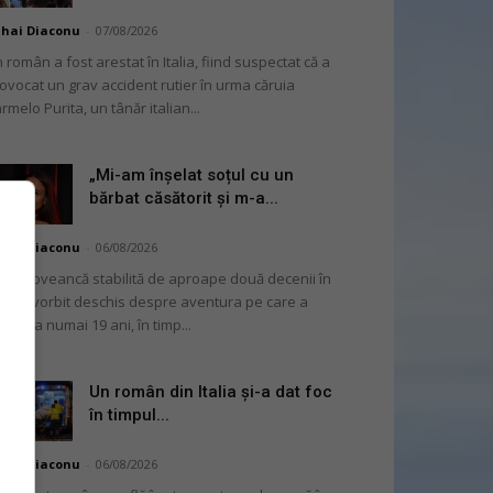
hai Diaconu
-
07/08/2026
 român a fost arestat în Italia, fiind suspectat că a
ovocat un grav accident rutier în urma căruia
rmelo Purita, un tânăr italian...
„Mi-am înșelat soțul cu un
bărbat căsătorit și m-a...
hai Diaconu
-
06/08/2026
moldoveancă stabilită de aproape două decenii în
alia a vorbit deschis despre aventura pe care a
ut-o la numai 19 ani, în timp...
Un român din Italia și-a dat foc
în timpul...
hai Diaconu
-
06/08/2026