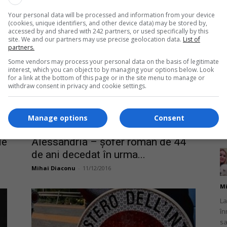
lovit de o...
Un
It
Your personal data will be processed and information from your device
Mihai Diaconu
-
13/12/2016
ma
(cookies, unique identifiers, and other device data) may be stored by,
accessed by and shared with 242 partners, or used specifically by this
site. We and our partners may use precise geolocation data.
List of
partners.
Some vendors may process your personal data on the basis of legitimate
interest, which you can object to by managing your options below. Look
for a link at the bottom of this page or in the site menu to manage or
withdraw consent in privacy and cookie settings.
Mi
Un
br
Manage options
Consent
ca
de
Alessandria – șofer român de 44
de ani decedat în urma...
Mihai Diaconu
-
11/12/2016
Mi
La
în
sa