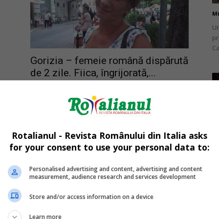
Mi
Un
pr
Ca
Gorizia – femeie română dispărută
de 2 zile. Fiica, îngrijorată,...
Mihai Diaconu
-
13/12/2016
Mi
O 
Rotalianul - Revista Românului din Italia asks
It
av
for your consent to use your personal data to:
Personalised advertising and content, advertising and content
measurement, audience research and services development
Store and/or access information on a device
i,
Firenze – tânăr român de 21 de ani
Mi
Learn more