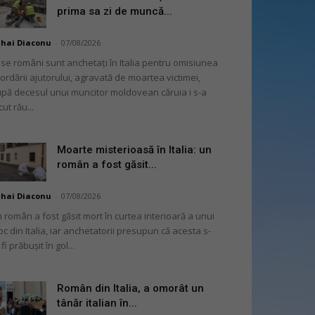
prima sa zi de muncă...
hai Diaconu
-
07/08/2026
se români sunt anchetați în Italia pentru omisiunea
ordării ajutorului, agravată de moartea victimei,
pă decesul unui muncitor moldovean căruia i s-a
cut rău...
Moarte misterioasă în Italia: un
român a fost găsit...
hai Diaconu
-
07/08/2026
 român a fost găsit mort în curtea interioară a unui
oc din Italia, iar anchetatorii presupun că acesta s-
 fi prăbușit în gol...
Român din Italia, a omorât un
tânăr italian în...