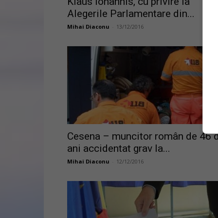
Klaus Iohannis, cu privire la
Alegerile Parlamentare din...
Mihai Diaconu
-
13/12/2016
Cesena – muncitor român de 46 
ani accidentat grav la...
Mihai Diaconu
-
12/12/2016