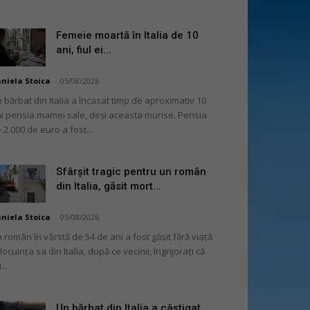
Femeie moartă în Italia de 10
ani, fiul ei...
niela Stoica
-
05/08/2026
 bărbat din Italia a încasat timp de aproximativ 10
i pensia mamei sale, deși aceasta murise. Pensia
 2.000 de euro a fost...
Sfârșit tragic pentru un român
din Italia, găsit mort...
niela Stoica
-
05/08/2026
 român în vârstă de 54 de ani a fost găsit fără viață
 locuința sa din Italia, după ce vecinii, îngrijorați că
...
Un bărbat din Italia a câștigat