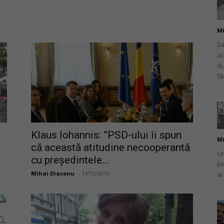
Mi
Șa
ac
românului
du
fă
din
Klaus Iohannis: ”PSD-ului îi spun
Mi
că această atitudine necooperantă
Un
cu președintele...
bl
Mihai Diaconu
-
14/12/2016
ar
Italia