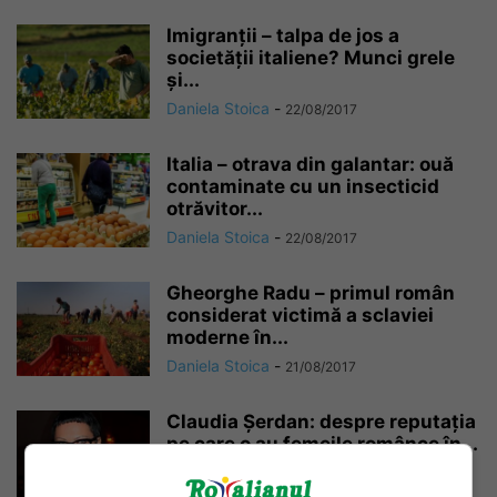
Imigranții – talpa de jos a
societății italiene? Munci grele
și...
Daniela Stoica
-
22/08/2017
Italia – otrava din galantar: ouă
contaminate cu un insecticid
otrăvitor...
Daniela Stoica
-
22/08/2017
Gheorghe Radu – primul român
considerat victimă a sclaviei
moderne în...
Daniela Stoica
-
21/08/2017
Claudia Șerdan: despre reputația
pe care o au femeile românce în...
Daniela Stoica
-
20/08/2017