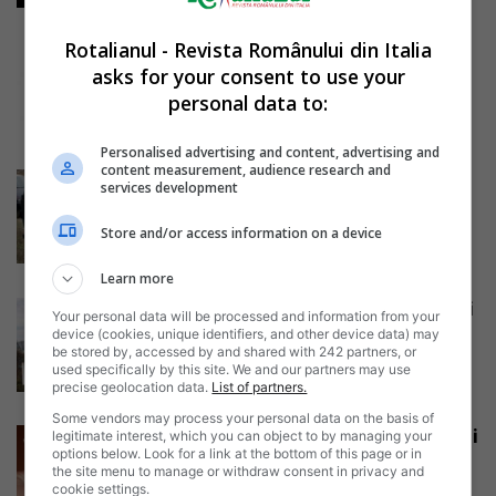
Rotalianul - Revista Românului din Italia
Pensia comunitară 2017. Cum se
poate obține pensie în România
asks for your consent to use your
și...
personal data to:
Daniela Stoica
-
20/08/2017
Personalised advertising and content, advertising and
content measurement, audience research and
Sardegna: șoferiță italiancă
services development
accidentează o badantă română
și fuge de la...
Store and/or access information on a device
Daniela Stoica
-
19/08/2017
Learn more
180 de pasageri au rămas blocați
Your personal data will be processed and information from your
peste patru ore pe aeroportul...
device (cookies, unique identifiers, and other device data) may
be stored by, accessed by and shared with 242 partners, or
Daniela Stoica
-
19/08/2017
used specifically by this site. We and our partners may use
precise geolocation data.
List of partners.
Some vendors may process your personal data on the basis of
Prime de instalare pentru românii
legitimate interest, which you can object to by managing your
options below. Look for a link at the bottom of this page or in
care se întorc din străinătate.
the site menu to manage or withdraw consent in privacy and
Câţi...
cookie settings.