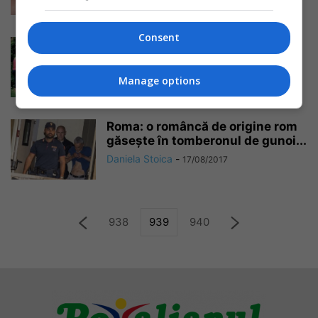
Daniela Stoica
-
18/08/2017
Consent
Badante: denunțarea muncii la
negru. Ce amenzi primește
angajatorul și la...
Manage options
Daniela Stoica
-
18/08/2017
Roma: o româncă de origine rom
găsește în tomberonul de gunoi...
Daniela Stoica
-
17/08/2017
938
939
940