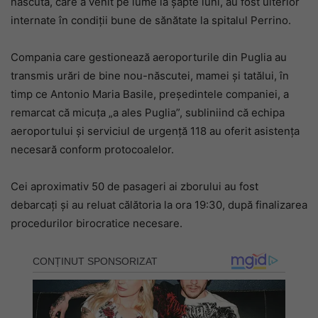
născuta, care a venit pe lume la șapte luni, au fost ulterior
internate în condiții bune de sănătate la spitalul Perrino.
Compania care gestionează aeroporturile din Puglia au
transmis urări de bine nou-născutei, mamei și tatălui, în
timp ce Antonio Maria Basile, președintele companiei, a
remarcat că micuța „a ales Puglia”, subliniind că echipa
aeroportului și serviciul de urgență 118 au oferit asistența
necesară conform protocoalelor.
Cei aproximativ 50 de pasageri ai zborului au fost
debarcați și au reluat călătoria la ora 19:30, după finalizarea
procedurilor birocratice necesare.