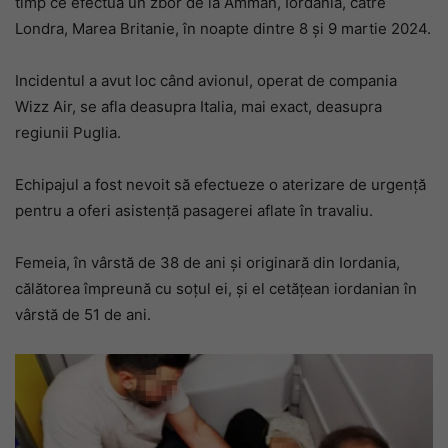
timp ce efectua un zbor de la Amman, Iordania, către
Londra, Marea Britanie, în noapte dintre 8 și 9 martie 2024.
Incidentul a avut loc când avionul, operat de compania
Wizz Air, se afla deasupra Italia, mai exact, deasupra
regiunii Puglia.
Echipajul a fost nevoit să efectueze o aterizare de urgență
pentru a oferi asistență pasagerei aflate în travaliu.
Femeia, în vârstă de 38 de ani și originară din Iordania,
călătorea împreună cu soțul ei, și el cetățean iordanian în
vârstă de 51 de ani
.