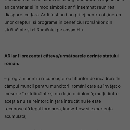
an centenar şi în mod simbolic ar fi însemnat reunirea
diasporei cu ţara. Ar fi fost un bun prilej pentru obţinerea
unor drepturi şi programe în beneficiul românilor din
străinătate şi al României pe ansamblu.
ARI ar fi prezentat câteva/următoarele cerinţe statului
român:
– program pentru recunoaşterea titlurilor de încadrare în
câmpul muncii pentru muncitorii români care au învăţat o
meserie în străinătate şi nu deţin o diplomă; mulţi dintre
aceştia nu se reîntorc în ţară întrucât nu le este
recunoscută legal formarea, know-how şi experienţa
acumulată;