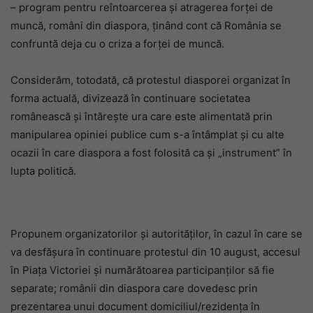
– program pentru reîntoarcerea şi atragerea forţei de
muncă, români din diaspora, ţinând cont că România se
confruntă deja cu o criza a forţei de muncă.
Considerăm, totodată, că protestul diasporei organizat în
forma actuală, divizează în continuare societatea
românească şi întăreşte ura care este alimentată prin
manipularea opiniei publice cum s-a întâmplat şi cu alte
ocazii în care diaspora a fost folosită ca şi „instrument” în
lupta politică.
Propunem organizatorilor şi autorităţilor, în cazul în care se
va desfăşura în continuare protestul din 10 august, accesul
în Piaţa Victoriei şi numărătoarea participanţilor să fie
separate; românii din diaspora care dovedesc prin
prezentarea unui document domiciliul/rezidenţa în