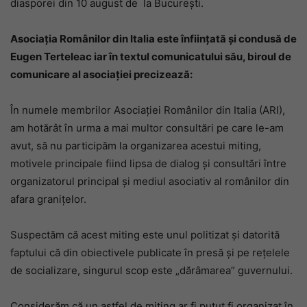
diasporei din 10 august de la Bucureşti.
Asociația Românilor din Italia este înființată și condusă de
Eugen Terteleac iar în textul comunicatului său, biroul de
comunicare al asociației precizează:
În numele membrilor Asociaţiei Românilor din Italia (ARI),
am hotărât în urma a mai multor consultări pe care le-am
avut, să nu participăm la organizarea acestui miting,
motivele principale fiind lipsa de dialog şi consultări între
organizatorul principal şi mediul asociativ al românilor din
afara graniţelor.
Suspectăm că acest miting este unul politizat şi datorită
faptului că din obiectivele publicate în presă şi pe reţelele
de socializare, singurul scop este „dărâmarea” guvernului.
Considerăm că un astfel de miting ar fi putut fi organizat în