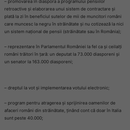
– promovarea în diaspora a programului pensiilor
retroactive şi elaborarea unui sistem de contractare şi
plată la zi în beneficiul sutelor de mii de muncitori români
care muncesc la negru în străinătate şi nu cotizează la nici
un sistem naţional de pensii (străinătate sau în România);
– reprezentare în Parlamentul României la fel ca şi ceilalţi
români trăitori în ţară: un deputat la 73.000 diasporeni şi
un senator la 163.000 diasporeni;
– dreptul la vot şi implementarea votului electronic;
– program pentru atragerea şi sprijinirea oamenilor de
afaceri români din străinătate, ţinând cont că doar în Italia
sunt peste 40.000;