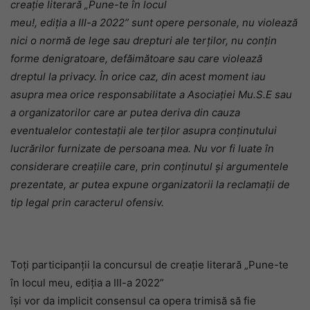
creație literară „Pune-te în locul
meu!, ediția a III-a 2022” sunt opere personale, nu violează
nici o normă de lege sau drepturi ale terților, nu conțin
forme denigratoare, defăimătoare sau care violează
dreptul la privacy. În orice caz, din acest moment iau
asupra mea orice responsabilitate a Asociației Mu.S.E sau
a organizatorilor care ar putea deriva din cauza
eventualelor contestații ale terților asupra conținutului
lucrărilor furnizate de persoana mea. Nu vor fi luate în
considerare creațiile care, prin conținutul și argumentele
prezentate, ar putea expune organizatorii la reclamații de
tip legal prin caracterul ofensiv.
Toți participanții la concursul de creație literară „Pune-te
în locul meu, ediția a III-a 2022”
își vor da implicit consensul ca opera trimisă să fie