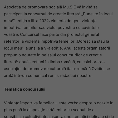
Asociația de promovare socială Mu.S.E vă invită să
participați la concursul de creație literară „Pune-te în locul
meu!”, ediția a III-a 2022: violența de gen, violența
împotriva femeilor sau violul povestite cu cuvintele
voastre. Concursul face parte din proiectul general
referitor la violența împotriva femeilor „Doresc să stau la
locul meu”, ajuns la a V-a ediție. Anul acesta organizatorii
propun o noutate în peisajul concursurilor de creație
literară: două secțiuni în limba română, cu colaborarea
asociației de promovare culturală italo-română Ovidio, se
arată într-un comunicat remis redacției noastre.
Tematica concursului
Violența împotriva femeilor – este vorba despre o ocazie în
plus pusă la dispoziție cetățenilor cu scopul de a
sensibiliza colectivitatea asupra unei tematici delicate și de