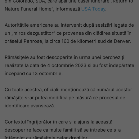
din Colorado, SUA, care aparține casei funerare „Return to
Nature Funeral Home”, informează
USA Today
.
Autoritățile americane au intervenit după sesizări legate de
un „miros dezgustător” ce provenea din clădirea situată în
orășelul Penrose, la circa 160 de kilometri sud de Denver.
Rămășițele au fost descoperite în urma unei percheziții
realizate la data de 4 octombrie 2023 și au fost îndepărtate
începând cu 13 octombrie.
Cu toate acestea, oficialii menționează că numărul acestor
rămășițe s-ar putea modifica pe măsură ce procesul de
identificare avansează.
Contextul îngrijorător în care s-a ajuns la această
descoperire face ca multe familii să se întrebe ce s-a
întâmplat cu rămășițele celor dragi lor.