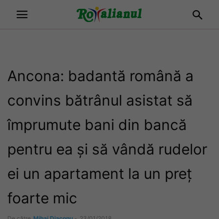
Ancona: badantă română a
convins bătrânul asistat să
împrumute bani din bancă
pentru ea și să vândă rudelor
ei un apartament la un preț
foarte mic
De către
Mihai Diaconu
-
23/01/2018