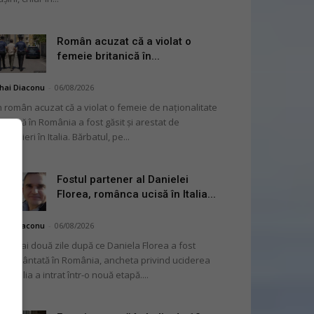
Român acuzat că a violat o
femeie britanică în...
hai Diaconu
-
06/08/2026
 român acuzat că a violat o femeie de naționalitate
itanică în România a fost găsit și arestat de
rabinieri în Italia. Bărbatul, pe...
Fostul partener al Danielei
Florea, românca ucisă în Italia...
hai Diaconu
-
06/08/2026
 numai două zile după ce Daniela Florea a fost
mormântată în România, ancheta privind uciderea
 în Italia a intrat într-o nouă etapă....