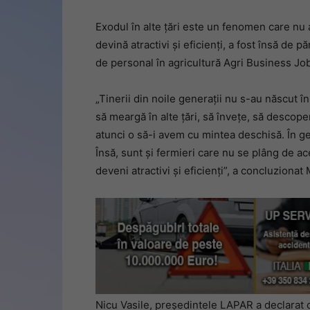
Exodul în alte ţări este un fenomen care nu a
devină atractivi şi eficienţi, a fost însă de
de personal în agricultură Agri Business Job
„Tinerii din noile generaţii nu s-au năs­cut 
să meargă în alte ţări, să înveţe, să descop
atunci o să-i a­vem cu mintea deschisă. În g
Însă, sunt şi fermieri care nu se plâng de ac
deveni atractivi şi eficienţi”, a concluziona
Nicu Vasile, preşedintele LAPAR a declarat c