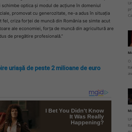
Un
̧i schimbe optica şi modul de acţiune în domeniul
pr
ciale, promovat cu generozitate, ne-a adus în situaţia
Ca
st fel, criza forţei de muncă din România se simte acut
ctoare ale economiei, forţa de muncă din agricultură are
edus de pregătire profesională.”
Mi
O 
It
ire uriașă de peste 2 milioane de euro
av
Mi
Un
It
ma