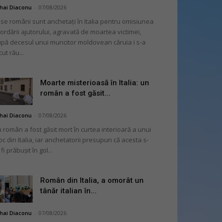
hai Diaconu
-
07/08/2026
se români sunt anchetați în Italia pentru omisiunea
ordării ajutorului, agravată de moartea victimei,
pă decesul unui muncitor moldovean căruia i s-a
cut rău...
Moarte misterioasă în Italia: un
român a fost găsit...
hai Diaconu
-
07/08/2026
 român a fost găsit mort în curtea interioară a unui
oc din Italia, iar anchetatorii presupun că acesta s-
 fi prăbușit în gol...
Român din Italia, a omorât un
tânăr italian în...
hai Diaconu
-
07/08/2026