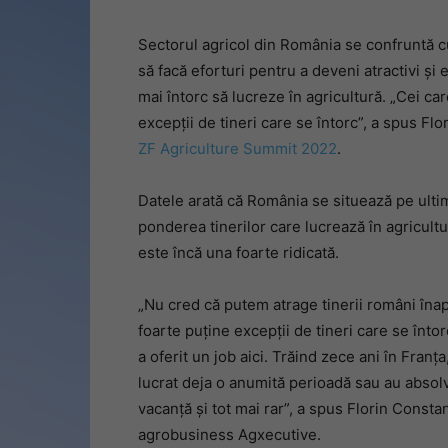
Sectorul agricol din România se confruntă cu
să facă eforturi pentru a deveni atractivi şi e
mai întorc să lucreze în agricultură. „Cei ca
excepţii de tineri care se întorc”, a spus F
ZF Agriculture Summit 2022
.
Datele arată că România se situează pe ult
ponderea tinerilor care lucrează în agricultur
este încă una foarte ridicată.
„Nu cred că putem atrage tinerii ro­mâni înap
foarte puţine excep­ţii de tineri care se înt
a oferit un job aici. Trăind zece ani în Fran
lu­crat deja o anumită perioadă sau au absolv
vacanţă şi tot mai rar”, a spus Florin Constan
agrobusiness Agxecutive.