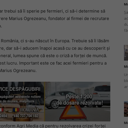
Mi
r trebui să îi sperie pe fermieri, ci să-i determine să
Șa
 părere Marius Ogrezeanu, fondator al firmei de recrutare
ac
du
.
fă
în România, ci s-au născut în Europa. Trebuie să îi lăsăm
ere, dar să-i aducem înapoi acasă cu ce au descoperit şi
eneral, lu­mea spune că este o criză a forţei de muncă.
est lucru. Important este ce fac acei fer­mieri pentru a
Mi
t Marius Ogrezeanu.
Un
bl
ar
Mi
onform Agri Media că pentru rezolvarea crizei forţei