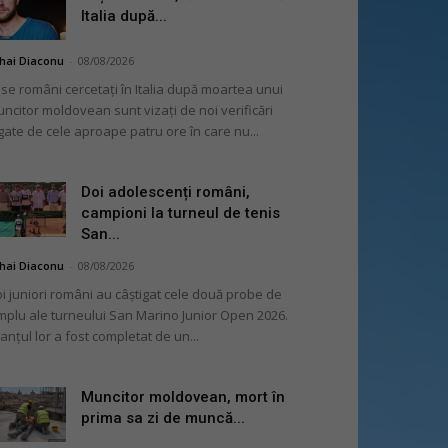
Italia după...
hai Diaconu
-
08/08/2026
se români cercetați în Italia după moartea unui
ncitor moldovean sunt vizați de noi verificări
gate de cele aproape patru ore în care nu...
Doi adolescenți români,
campioni la turneul de tenis
San...
hai Diaconu
-
08/08/2026
i juniori români au câștigat cele două probe de
mplu ale turneului San Marino Junior Open 2026.
lanțul lor a fost completat de un...
Muncitor moldovean, mort în
prima sa zi de muncă...