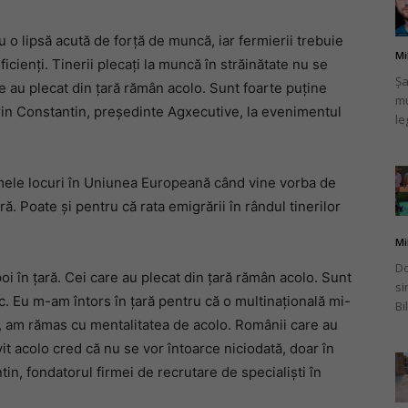
 o lipsă acută de forţă de muncă, iar fermierii trebuie
Mi
ficienţi. Tinerii plecați la muncă în străinătate nu se
Șa
re au plecat din ţară rămân acolo. Sunt foarte puţine
mu
românului
lorin Constantin, președinte Agxecutive, la evenimentul
le
imele locuri în Uniunea Europeană când vine vorba de
ă. Poate și pentru că rata emigrării în rândul tinerilor
din
Mi
Do
oi în ţară. Cei care au plecat din ţară rămân acolo. Sunt
si
orc. Eu m-am întors în ţară pentru că o multinaţională mi-
Bi
ţa, am rămas cu mentalitatea de acolo. Românii care au
Italia
it acolo cred că nu se vor întoarce niciodată, doar în
tin, fondatorul firmei de recrutare de specialişti în