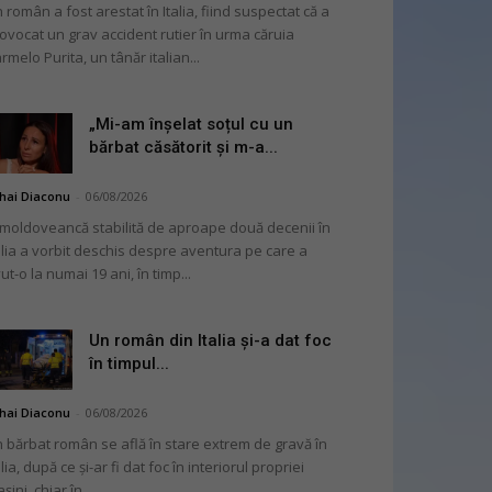
 român a fost arestat în Italia, fiind suspectat că a
ovocat un grav accident rutier în urma căruia
rmelo Purita, un tânăr italian...
„Mi-am înșelat soțul cu un
bărbat căsătorit și m-a...
hai Diaconu
-
06/08/2026
moldoveancă stabilită de aproape două decenii în
alia a vorbit deschis despre aventura pe care a
ut-o la numai 19 ani, în timp...
Un român din Italia și-a dat foc
în timpul...
hai Diaconu
-
06/08/2026
 bărbat român se află în stare extrem de gravă în
alia, după ce și-ar fi dat foc în interiorul propriei
șini, chiar în...