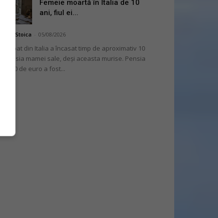
Femeie moartă în Italia de 10
ani, fiul ei...
niela Stoica
-
05/08/2026
 bărbat din Italia a încasat timp de aproximativ 10
i pensia mamei sale, deși aceasta murise. Pensia
 2.000 de euro a fost...