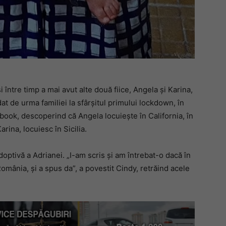
 între timp a mai avut alte două fiice, Angela și Karina,
dat de urma familiei la sfârșitul primului lockdown, în
ebook, descoperind că Angela locuiește în California, în
rina, locuiesc în Sicilia.
ptivă a Adrianei. „I-am scris și am întrebat-o dacă în
omânia, și a spus da”, a povestit Cindy, retrăind acele