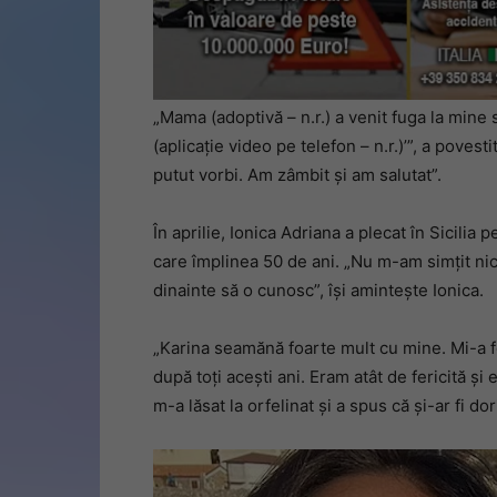
„Mama (adoptivă – n.r.) a venit fuga la mine 
(aplicație video pe telefon – n.r.)’”, a povest
putut vorbi. Am zâmbit și am salutat”.
În aprilie, Ionica Adriana a plecat în Sicilia
care împlinea 50 de ani. „Nu m-am simțit nic
dinainte să o cunosc”, își amintește Ionica.
„Karina seamănă foarte mult cu mine. Mi-a
după toți acești ani. Eram atât de fericită și
m-a lăsat la orfelinat și a spus că și-ar fi d