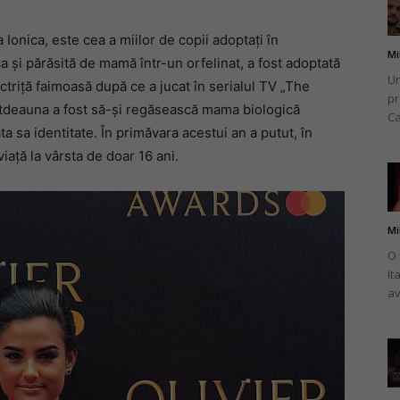
Ionica, este cea a miilor de copii adoptați în
Mi
ca și părăsită de mamă într-un orfelinat, a fost adoptată
Un
ctriță faimoasă după ce a jucat în serialul TV „The
pr
românului
totdeauna a fost să-și regăsească mama biologică
Ca
ata sa identitate. În primăvara acestui an a putut, în
viață la vârsta de doar 16 ani.
din
Mi
O 
It
av
Italia