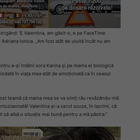
strigând: ‘E Valentina, am găsit-o, e pe FaceTime
it Adriana Ionica. „Am fost atât de uluită încât nu am
 pentru a-și întâlni sora Karina și pe mama ei biologică
iodată în viața mea atât de emoționată ca în ceasul
 fost teamă că mama mea se va simți rău revăzându-mă
 entuziasmată! Valentina și-a cerut scuze, în lacrimi, că
orit să aibă o situație mai bună pentru a mă păstra.”