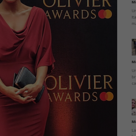
Mi
Un
It
ma
Mi
Un
br
ca
Mi
La