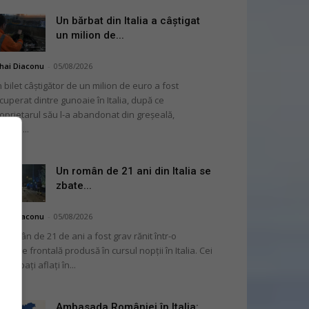
Un bărbat din Italia a câștigat
un milion de...
hai Diaconu
-
05/08/2026
 bilet câștigător de un milion de euro a fost
cuperat dintre gunoaie în Italia, după ce
oprietarul său l-a abandonat din greșeală,
nvins...
Un român de 21 ani din Italia se
zbate...
hai Diaconu
-
05/08/2026
 român de 21 de ani a fost grav rănit într-o
liziune frontală produsă în cursul nopții în Italia. Cei
i bărbați aflați în...
Ambasada României în Italia: