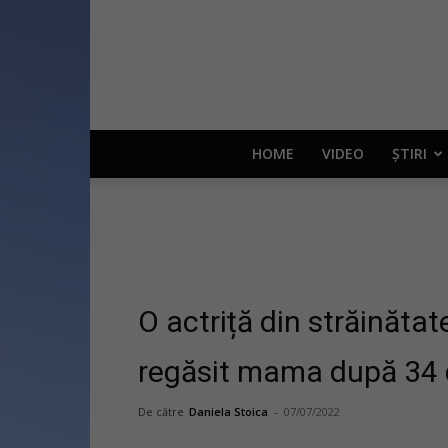
HOME
VIDEO
ȘTIRI
O actriță din străinătat
regăsit mama după 34 de
De către
Daniela Stoica
-
07/07/2022