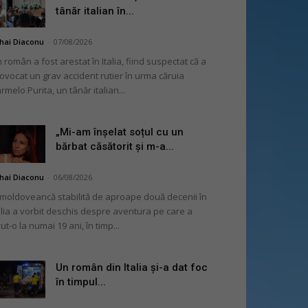
tânăr italian în...
hai Diaconu
-
07/08/2026
 român a fost arestat în Italia, fiind suspectat că a
ovocat un grav accident rutier în urma căruia
rmelo Purita, un tânăr italian...
„Mi-am înșelat soțul cu un
bărbat căsătorit și m-a...
hai Diaconu
-
06/08/2026
moldoveancă stabilită de aproape două decenii în
alia a vorbit deschis despre aventura pe care a
ut-o la numai 19 ani, în timp...
Un român din Italia și-a dat foc
în timpul...