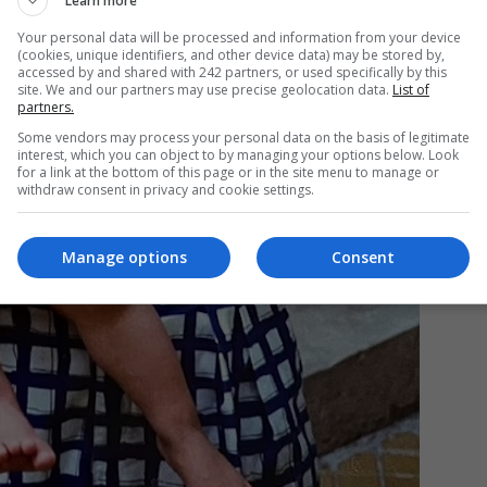
Learn more
Your personal data will be processed and information from your device
(cookies, unique identifiers, and other device data) may be stored by,
accessed by and shared with 242 partners, or used specifically by this
Mi
site. We and our partners may use precise geolocation data.
List of
partners.
Ro
în
Some vendors may process your personal data on the basis of legitimate
fă
interest, which you can object to by managing your options below. Look
for a link at the bottom of this page or in the site menu to manage or
withdraw consent in privacy and cookie settings.
Manage options
Consent