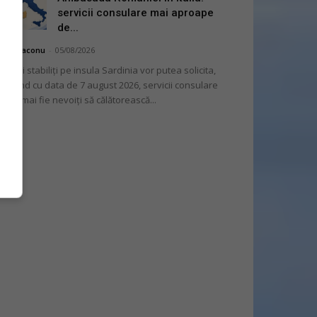
servicii consulare mai aproape
de...
hai Diaconu
-
05/08/2026
mânii stabiliți pe insula Sardinia vor putea solicita,
cepând cu data de 7 august 2026, servicii consulare
ră să mai fie nevoiți să călătorească...