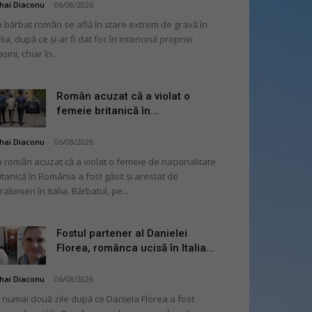
hai Diaconu
-
06/08/2026
 bărbat român se află în stare extrem de gravă în
alia, după ce și-ar fi dat foc în interiorul propriei
șini, chiar în...
Român acuzat că a violat o
femeie britanică în...
hai Diaconu
-
06/08/2026
 român acuzat că a violat o femeie de naționalitate
itanică în România a fost găsit și arestat de
rabinieri în Italia. Bărbatul, pe...
Fostul partener al Danielei
Florea, românca ucisă în Italia...
hai Diaconu
-
06/08/2026
 numai două zile după ce Daniela Florea a fost