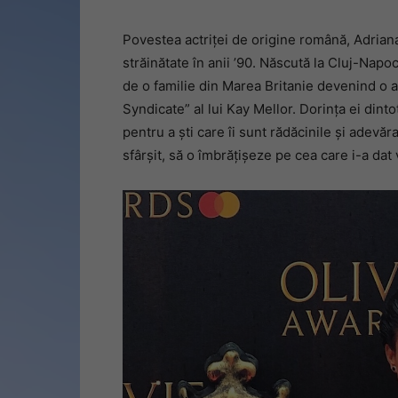
Povestea actriței de origine română, Adriana 
străinătate în anii ’90. Născută la Cluj-Napo
de o familie din Marea Britanie devenind o a
Syndicate” al lui Kay Mellor. Dorința ei din
pentru a ști care îi sunt rădăcinile și adevăr
sfârșit, să o îmbrățișeze pe cea care i-a dat 