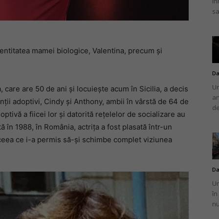
în
sa
dentitatea mamei biologice, Valentina, precum și
Da
Un
care are 50 de ani și locuiește acum în Sicilia, a decis
an
nții adoptivi, Cindy și Anthony, ambii în vârstă de 64 de
de
ivă a fiicei lor și datorită rețelelor de socializare au
ă în 1988, în România, actrița a fost plasată într-un
 ceea ce i-a permis să-și schimbe complet viziunea
Da
Un
în
nu