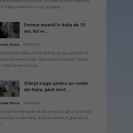
mormântată în România, ancheta privind uciderea
 în Italia a intrat într-o nouă etapă....
Femeie moartă în Italia de 10
ani, fiul ei...
niela Stoica
-
05/08/2026
 bărbat din Italia a încasat timp de aproximativ 10
i pensia mamei sale, deși aceasta murise. Pensia
 2.000 de euro a fost...
Sfârșit tragic pentru un român
din Italia, găsit mort...
niela Stoica
-
05/08/2026
 român în vârstă de 54 de ani a fost găsit fără viață
 locuința sa din Italia, după ce vecinii, îngrijorați că
...