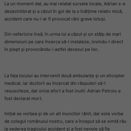
La un moment dat, au mai relatat sursele locale, Adrian s-a
dezechilibrat și a căzut în gol de la o înălțime relativ mică,
accident care nu i-ar fi provocat răni grave totuși.
Din nefericire însă, în urma lui a căzut și un stâlp de mari
dimensiuni pe care încerca să-l instaleze, lovindu-l direct
în piept și provocându-i astfel decesul pe loc.
La fața locului au intervenit două ambulanțe și un elicopter
medical, iar doctorii au încercat din răsputeri să-l
resusciteze, dar orice efort a fost inutil: Adrian Petroiu a
fost declarat mort.
Inițial se vorbea și de un alt muncitor rănit, dar este vorba
de colegul românului nostru, care a început să se simtă rău
la vederea tragicului accident și a fost nevoie să fie