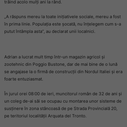
trăind acolo mulți ani la rând.
„A răspuns mereu la toate inițiativele sociale, mereu a fost
în prima linie. Populația este șocată, nu înțelegem cum s-a
putut întâmpla asta”, au declarat unii localnici.
Adrian a lucrat mult timp într-un magazin agricol și
zootehnic din Poggio Bustone, dar de mai bine de o lună
se angajase la o firmă de construcții din Nordul Italiei și era
foarte entuziasmat.
În jurul orei 08:00 de ieri, muncitorul român de 32 de ani și
un coleg de-ai săi se ocupau cu montarea unor sisteme de
susținere în zona stâncoasă de pe Strada Provincială 20,
pe teritoriul localității Arquata del Tronto.