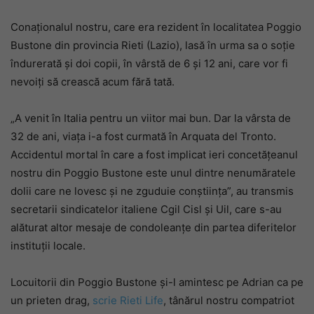
Conaționalul nostru, care era rezident în localitatea Poggio
Bustone din provincia Rieti (Lazio), lasă în urma sa o soție
îndurerată și doi copii, în vârstă de 6 și 12 ani, care vor fi
nevoiți să crească acum fără tată.
„A venit în Italia pentru un viitor mai bun. Dar la vârsta de
32 de ani, viața i-a fost curmată în Arquata del Tronto.
Accidentul mortal în care a fost implicat ieri concetățeanul
nostru din Poggio Bustone este unul dintre nenumăratele
dolii care ne lovesc și ne zguduie conștiința”, au transmis
secretarii sindicatelor italiene Cgil Cisl și Uil, care s-au
alăturat altor mesaje de condoleanțe din partea diferitelor
instituții locale.
Locuitorii din Poggio Bustone și-l amintesc pe Adrian ca pe
un prieten drag,
scrie Rieti Life
, tânărul nostru compatriot