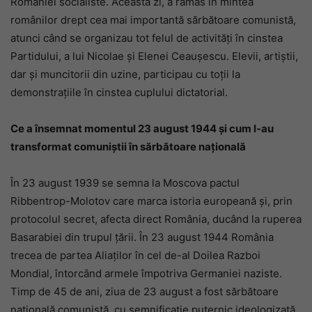
României socialiste. Această zi, a rămas în mintea
românilor drept cea mai importantă sărbătoare comunistă,
atunci când se organizau tot felul de activităţi în cinstea
Partidului, a lui Nicolae și Elenei Ceauşescu. Elevii, artiştii,
dar şi muncitorii din uzine, participau cu toții la
demonstraţiile în cinstea cuplului dictatorial.
Ce a însemnat momentul 23 august 1944 și cum l-au
transformat comuniștii în sărbătoare națională
În 23 august 1939 se semna la Moscova pactul
Ribbentrop-Molotov care marca istoria europeană şi, prin
protocolul secret, afecta direct România, ducând la ruperea
Basarabiei din trupul ţării. În 23 august 1944 România
trecea de partea Aliaţilor în cel de-al Doilea Razboi
Mondial, întorcând armele împotriva Germaniei naziste.
Timp de 45 de ani, ziua de 23 august a fost sărbătoare
naţională comunistă, cu semnificaţie puternic ideologizată.