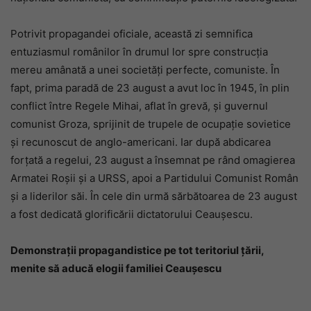
Potrivit propagandei oficiale, această zi semnifica
entuziasmul românilor în drumul lor spre construcţia
mereu amânată a unei societăţi perfecte, comuniste. În
fapt, prima paradă de 23 august a avut loc în 1945, în plin
conflict între Regele Mihai, aflat în grevă, şi guvernul
comunist Groza, sprijinit de trupele de ocupaţie sovietice
şi recunoscut de anglo-americani. Iar după abdicarea
forţată a regelui, 23 august a însemnat pe rând omagierea
Armatei Roşii şi a URSS, apoi a Partidului Comunist Român
şi a liderilor săi. În cele din urmă sărbătoarea de 23 august
a fost dedicată glorificării dictatorului Ceauşescu.
Demonstrații propagandistice pe tot teritoriul țării,
menite să aducă elogii familiei Ceaușescu