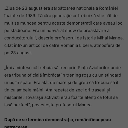
„Ziua de 23 august era sărbătoarea naţională a României
înainte de 1989. Tânăra generaţie ar trebui să ştie cât de
mult se muncea pentru aceste demonstraţii care aveau loc
pe stadioane. Era un adevărat show de preaslăvire a
conducătorului”, descrie profesorul de istorie Mihai Manea,
citat într-un articol de către România Liberă, atmosfera de
pe 23 august.
„Îmi amintesc că trebuia să trec prin Piaţa Aviatorilor unde
era tribuna oficială îmbrăcat în trening roşu cu un stindard
uriaş în spate. Era atât de mare şi de greu că trebuia să îl
ţin cu ambele mâini. Am repetat de zeci ori traseul şi
mişcările. Tovarăşii activişti erau foarte atenţi ca totul să
iasă perfect”, povesteşte profesorul Manea.
După ce se termina demonstraţia, românii începeau
petrecerea