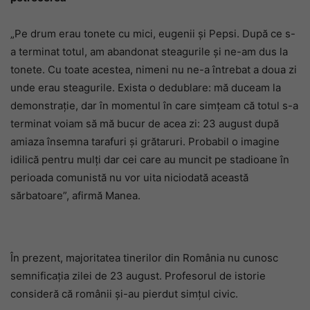
„Pe drum erau tonete cu mici, eugenii şi Pepsi. După ce s-
a terminat totul, am abandonat steagurile şi ne-am dus la
tonete. Cu toate acestea, nimeni nu ne-a întrebat a doua zi
unde erau steagurile. Exista o dedublare: mă duceam la
demonstraţie, dar în momentul în care simţeam că totul s-a
terminat voiam să mă bucur de acea zi: 23 august după
amiaza însemna tarafuri şi grătaruri. Probabil o imagine
idilică pentru mulţi dar cei care au muncit pe stadioane în
perioada comunistă nu vor uita niciodată această
sărbatoare”, afirmă Manea.
În prezent, majoritatea tinerilor din România nu cunosc
semnificaţia zilei de 23 august. Profesorul de istorie
consideră că românii şi-au pierdut simţul civic.