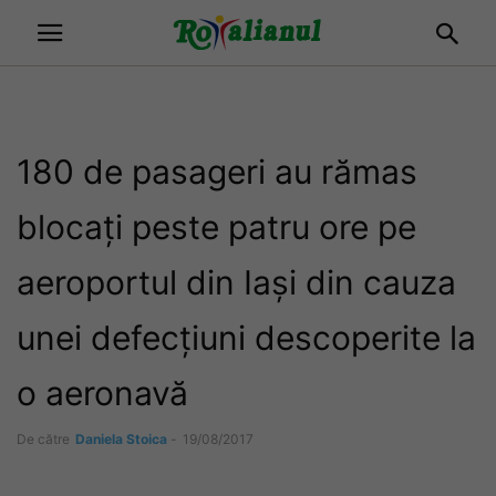
180 de pasageri au rămas
blocați peste patru ore pe
aeroportul din Iași din cauza
unei defecțiuni descoperite la
o aeronavă
De către
Daniela Stoica
-
19/08/2017