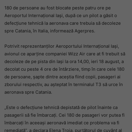
180 de persoane au fost blocate peste patru ore pe
Aeroportul Internaţional Iaşi, după ce un pilot a găsit o
defecţiune tehnică la aeronava care trebuia să decoleze
spre Catania, în Italia, informează Agerpres.
Potrivit reprezentanților Aeroportului Internațional Iași,
avionul ce aparține companiei Wizz Air care at fi trebuit să
decoleze de pe pista din Iași la ora 14,00, ieri 18 august, a
decolat cu peste 4 ore de întârziere, timp în care cele 180
de persoane, șapte dintre aceștia fiind copii, pasageri ai
zborului respectiv, au așteptat în terminalul T3 să urce în
aeronava spre Catania.
„Este o defecţiune tehnică depistată de pilot înainte ca
pasagerii să fie îmbarcaţi. Cei 180 de pasageri vor putea fi
îmbarcaţi în aceeaşi aeronavă imediat ce problema va fi
remediată”, a declara Elena Troia, purtătorul de cuvânt al